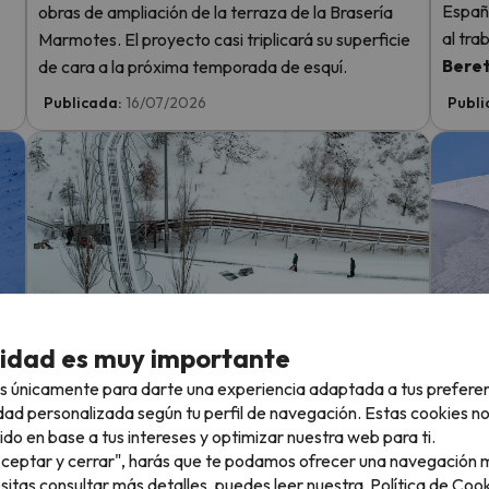
España
obras de ampliación de la terraza de la Brasería
al tra
Marmotes. El proyecto casi triplicará su superficie
Bere
de cara a la próxima temporada de esquí.
Publicada:
16/07/2026
Publi
Sierra Nevada estrena dos Snowfactory
Les 2
cidad es muy importante
más y una inversión de 42 millones
de ve
s únicamente para darte una experiencia adaptada a tus prefere
La estación granadina afronta la temporada
La est
dad personalizada según tu perfil de navegación. Estas cookies n
2026-2027 con una inversión que supera los 42
recta 
ido en base a tus intereses y optimizar nuestra web para ti.
s!
millones de euros.
y vera
"Aceptar y cerrar", harás que te podamos ofrecer una navegación m
consec
esitas consultar más detalles, puedes leer nuestra
Política de Cook