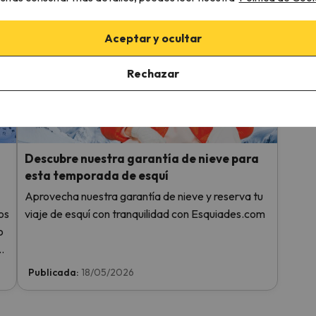
de-La
Publicada:
09/07/2026
Publi
Aceptar y ocultar
Rechazar
Descubre nuestra garantía de nieve para
esta temporada de esquí
Aprovecha nuestra garantía de nieve y reserva tu
os
viaje de esquí con tranquilidad con Esquiades.com
o
Publicada:
18/05/2026