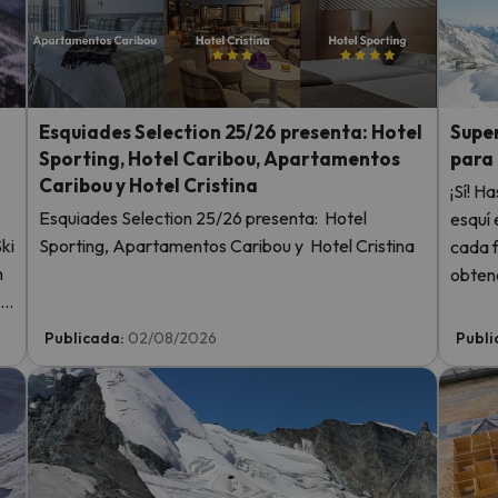
 el norte. En cuanto encuentre su brújula vuelve.
i
Esquiades Selection 25/26 presenta: Hotel
Super
Sporting, Hotel Caribou, Apartamentos
para
Caribou y Hotel Cristina
¡Sí! H
Esquiades Selection 25/26 presenta: Hotel
esquí 
ki
Sporting, Apartamentos Caribou y Hotel Cristina
cada f
n
obtend
 y
1 niño
Publicada:
02/08/2026
Publi