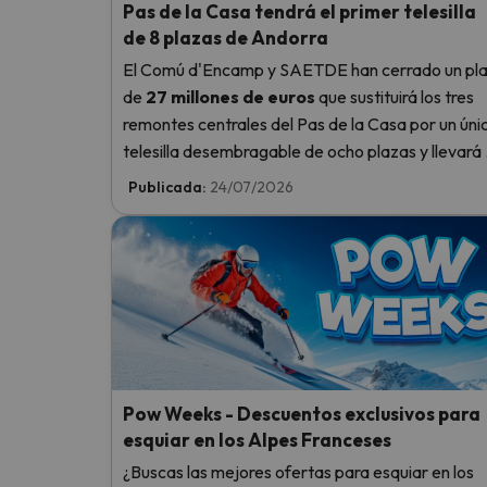
Pas de la Casa tendrá el primer telesilla
de 8 plazas de Andorra
El Comú d'Encamp y SAETDE han cerrado un pl
de
27 millones de euros
que sustituirá los tres
remontes centrales del Pas de la Casa por un úni
telesilla desembragable de ocho plazas y llevará 
telecabina Pioners hasta el lago de les Abelletes.
Publicada:
24/07/2026
Pow Weeks - Descuentos exclusivos para
esquiar en los Alpes Franceses
¿Buscas las mejores ofertas para esquiar en los