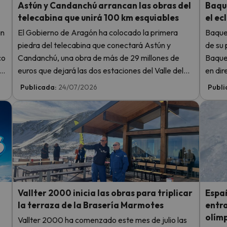
Astún y Candanchú arrancan las obras del
Baque
telecabina que unirá 100 km esquiables
el ec
an
El Gobierno de Aragón ha colocado la primera
Baquei
piedra del telecabina que conectará Astún y
de su 
co
Candanchú, una obra de más de 29 millones de
Baquei
el
euros que dejará las dos estaciones del Valle del
en dir
Aragón a poco más de diez minutos la una de la
agos
Publicada:
24/07/2026
Publi
otra.
Persei
Vallter 2000 inicia las obras para triplicar
Espa
la terraza de la Brasería Marmotes
entra
olím
Vallter 2000 ha comenzado este mes de julio las