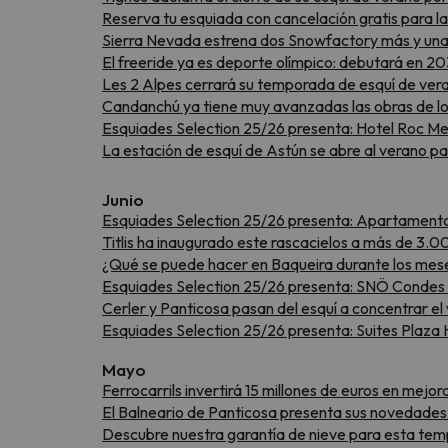
Reserva tu esquiada con cancelación gratis para
Sierra Nevada estrena dos Snowfactory más y una 
El freeride ya es deporte olímpico: debutará en 2
Les 2 Alpes cerrará su temporada de esquí de verano
Candanchú ya tiene muy avanzadas las obras de lo
Esquiades Selection 25/26 presenta: Hotel Roc Me
La estación de esquí de Astún se abre al verano p
Junio
Esquiades Selection 25/26 presenta: Apartamentos
Titlis ha inaugurado este rascacielos a más de 3.0
¿Qué se puede hacer en Baqueira durante los mes
Esquiades Selection 25/26 presenta: SNÖ Condes d
Cerler y Panticosa pasan del esquí a concentrar e
Esquiades Selection 25/26 presenta: Suites Plaza 
Mayo
Ferrocarrils invertirá 15 millones de euros en mejo
El Balneario de Panticosa presenta sus novedad
Descubre nuestra garantía de nieve para esta tem