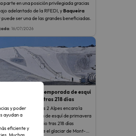
 parte en una posición privilegiada gracias
bajo adelantado de la RFEDI, y
Baqueira
t
puede ser una de las grandes beneficiadas.
cada:
16/07/2026
 Alpes cerrará su temporada de esquí
rano el 31 de julio tras 218 días
ncias y poder
ación francesa de Les 2 Alpes encara la
os ayudan a
final de su temporada de esquí de primavera
no: cerrará el 31 de julio tras 218 días
ás eficiente y
utivos de nieve sobre el glaciar de Mont-
ies.
Muchas