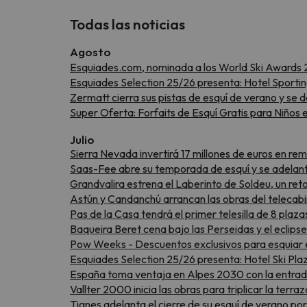
Todas las noticias
Agosto
Esquiades.com, nominada a los World Ski Awards 
Esquiades Selection 25/26 presenta: Hotel Sportin
Zermatt cierra sus pistas de esquí de verano y se 
Super Oferta: Forfaits de Esquí Gratis para Niños
Julio
Sierra Nevada invertirá 17 millones de euros en re
Saas-Fee abre su temporada de esquí y se adelant
Grandvalira estrena el Laberinto de Soldeu, un re
Astún y Candanchú arrancan las obras del telecabi
Pas de la Casa tendrá el primer telesilla de 8 plaz
Baqueira Beret cena bajo las Perseidas y el eclipse
Pow Weeks - Descuentos exclusivos para esquiar 
Esquiades Selection 25/26 presenta: Hotel Ski Pla
España toma ventaja en Alpes 2030 con la entrada
Vallter 2000 inicia las obras para triplicar la terr
Tignes adelanta el cierre de su esquí de verano po