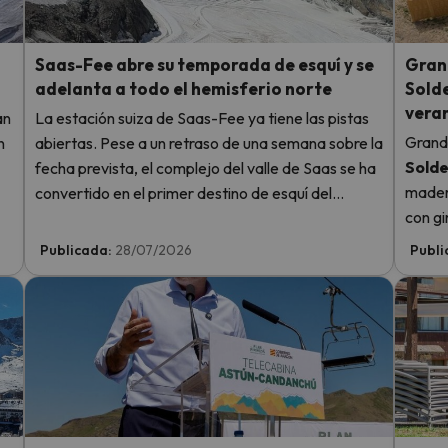
Saas-Fee abre su temporada de esquí y se
Grand
adelanta a todo el hemisferio norte
Solde
vera
an
La estación suiza de Saas-Fee ya tiene las pistas
Grandv
n
abiertas. Pese a un retraso de una semana sobre la
Sold
fecha prevista, el complejo del valle de Saas se ha
madera
convertido en el primer destino de esquí del
con gi
e
hemisferio norte en arrancar la temporada 2026-
entre 
2027.
Publicada:
28/07/2026
Publi
de s