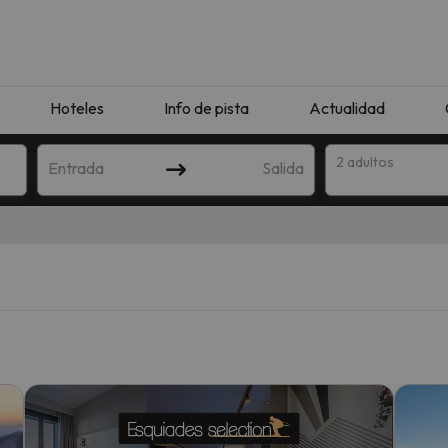
Hoteles
Info de pista
Actualidad
2 adultos
Entrada
Salida
que coincida con tu búsqueda. Prueba a modificar el destino.