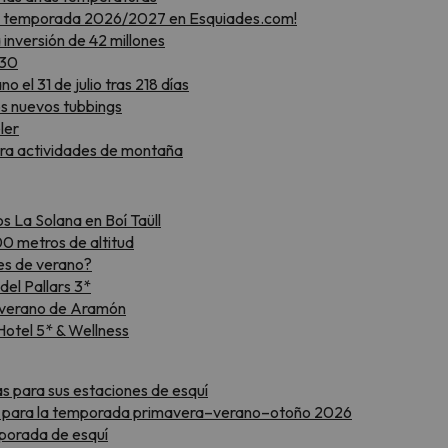
 la temporada 2026/2027 en Esquiades.com!
inversión de 42 millones
030
 el 31 de julio tras 218 días
s nuevos tubbings
ler
ara actividades de montaña
 La Solana en Boí Taüll
00 metros de altitud
es de verano?
el Pallars 3*
l verano de Aramón
Hotel 5* & Wellness
ras para sus estaciones de esquí
es para la temporada primavera–verano–otoño 2026
porada de esquí