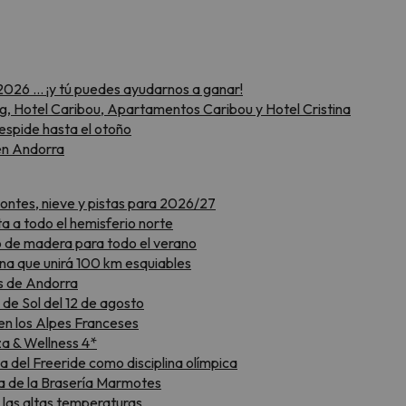
2026 … ¡y tú puedes ayudarnos a ganar!
g, Hotel Caribou, Apartamentos Caribou y Hotel Cristina
despide hasta el otoño
 en Andorra
montes, nieve y pistas para 2026/27
a a todo el hemisferio norte
to de madera para todo el verano
na que unirá 100 km esquiables
as de Andorra
 de Sol del 12 de agosto
en los Alpes Franceses
za & Wellness 4*
 del Freeride como disciplina olímpica
aza de la Brasería Marmotes
r las altas temperaturas