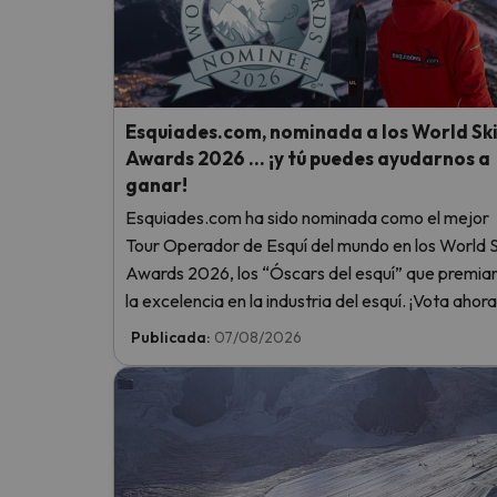
¡Vaya! Parece que nuestro buscador ha perdido
Esquiades.com, nominada a los World Sk
Awards 2026 … ¡y tú puedes ayudarnos a
ganar!
Esquiades.com ha sido nominada como el mejor
Tour Operador de Esquí del mundo en los World S
Awards 2026, los “Óscars del esquí” que premia
la excelencia en la industria del esquí. ¡Vota ahora
ayúdanos a alcanzar la cima!
Publicada:
07/08/2026