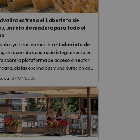
valira estrena el Laberinto de
u, un reto de madera para todo el
no
alira ya tiene en marcha el
Laberinto de
eu
, un recorrido construido íntegramente en
 sobre la plataforma de acceso al sector,
ncana, pistas escondidas y una duración de
30 y 45 minutos. Estará abierto
hasta el 13
cada:
27/07/2026
eptiembre
.