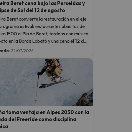
ira Beret cena bajo las Perseidas y
lipse de Sol del 12 de agosto
ra Beret convierte la restauración en el eje
programa estival: restaurantes abiertos de
ra 1500 al Pla de Beret, tardeos con música
ecto en la Borda Lobató y una cena el
12 de
to
que coincidirá con el máximo de las
cada:
22/07/2026
das y con el eclipse de Sol.
ña toma ventaja en Alpes 2030 con la
da del Freeride como disciplina
pica