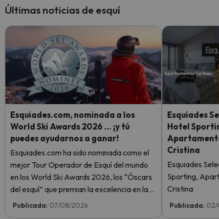
Últimas noticias de esquí
Esquiades.com, nominada a los
Esquiades Se
World Ski Awards 2026 … ¡y tú
Hotel Sporti
puedes ayudarnos a ganar!
Apartamento
Cristina
Esquiades.com ha sido nominada como el
Esquiades Sele
mejor Tour Operador de Esquí del mundo
Sporting, Apar
en los World Ski Awards 2026, los “Óscars
Cristina
del esquí” que premian la excelencia en la
industria del esquí. ¡Vota ahora y ayúdanos
Publicada:
07/08/2026
Publicada:
02/
a alcanzar la cima!