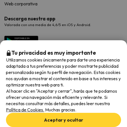
Web corporativa
Descarga nuestra app
Valorada con una media de 4,6/5 en iOS y Android.
Tu privacidad es muy importante
Utilizamos cookies únicamente para darte una experiencia
adaptada a tus preferencias y poder mostrarte publicidad
personalizada según tu perfil de navegación. Estas cookies
nos ayudan a mostrar el contenido en base a tus intereses y
optimizar nuestra web para ti.
Métodos de pago disponibles
Al hacer clic en "Aceptar y cerrar", harás que te podamos
ofrecer una navegación más eficiente y relevante. Si
necesitas consultar más detalles, puedes leer nuestra
Política de Cookies.
Muchas gracias.
Condiciones generales
Aceptar y ocultar
Privacidad de datos