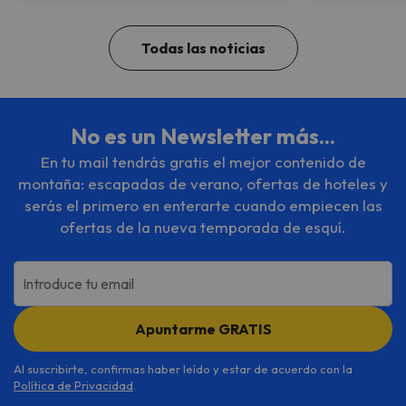
Todas las noticias
No es un Newsletter más...
En tu mail tendrás gratis el mejor contenido de
montaña: escapadas de verano, ofertas de hoteles y
serás el primero en enterarte cuando empiecen las
ofertas de la nueva temporada de esquí.
Introduce tu email
Apuntarme GRATIS
Al suscribirte, confirmas haber leído y estar de acuerdo con la
Política de Privacidad
.