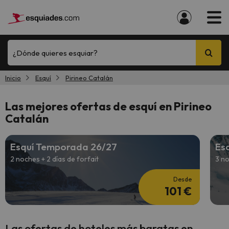
¿Dónde quieres esquiar?
Inicio
Esquí
Pirineo Catalán
Las mejores ofertas de esquí en Pirineo
Catalán
Esquí Temporada 26/27
Es
2 noches + 2 días de forfait
3 no
Desde
101 €
Las ofertas de hoteles más baratas en