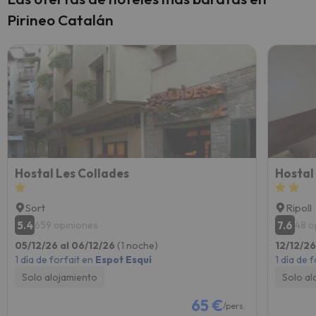
Pirineo Catalán
Hostal Les Collades
Hostal 
Sort
Ripoll
5.4
7.6
659 opiniones
48 o
05/12/26 al 06/12/26
(1 noche)
12/12/26
1 día de forfait en
Espot Esquí
1 día de 
Solo alojamiento
Solo al
65 €
/pers.