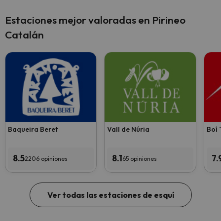
Estaciones mejor valoradas en Pirineo
Catalán
Baqueira Beret
Vall de Núria
Boí 
8.5
8.1
7.
2206 opiniones
65 opiniones
Ver todas las estaciones de esquí