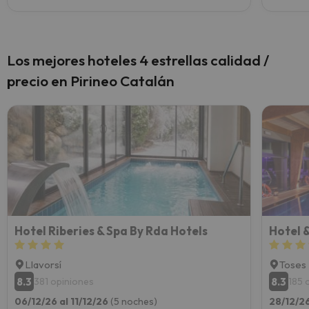
Los mejores hoteles 4 estrellas calidad /
precio en Pirineo Catalán
Hotel Riberies & Spa By Rda Hotels
Hotel 
Llavorsí
Toses
8.3
8.3
381 opiniones
185 
06/12/26 al 11/12/26
(5 noches)
28/12/26