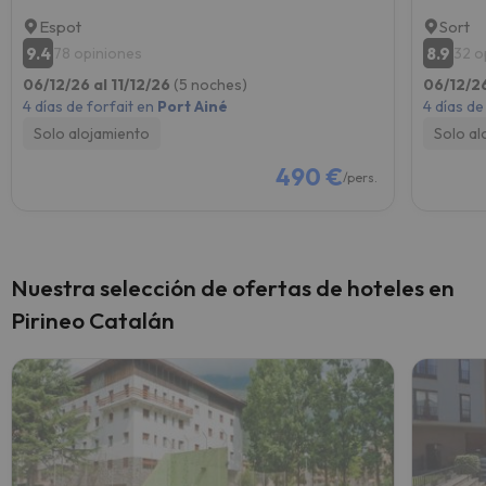
Espot
Sort
9.4
8.9
78 opiniones
32 o
06/12/26 al 11/12/26
(5 noches)
06/12/26
4 días de forfait en
Port Ainé
4 días de
Solo alojamiento
Solo al
490 €
/pers.
Nuestra selección de ofertas de hoteles en
Pirineo Catalán