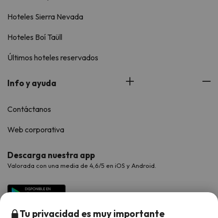
Hoteles Sierra Nevada
Hoteles Boí Taüll
Últimos hoteles reservados
Info y ayuda
Contáctanos
Web corporativa
Descarga nuestra app
Valorada con una media de 4,6/5 en iOS y Android.
Tu privacidad es muy importante