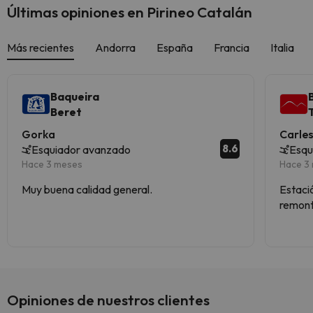
Últimas opiniones en Pirineo Catalán
Más recientes
Andorra
España
Francia
Italia
Baqueira
Beret
Gorka
Carle
8.6
Esquiador avanzado
Esqu
Hace 3 meses
Hace 3
Muy buena calidad general.
Estació
remont
Opiniones de nuestros clientes