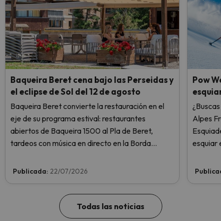
Baqueira Beret cena bajo las Perseidas y
Pow We
el eclipse de Sol del 12 de agosto
esquiar
Baqueira Beret convierte la restauración en el
¿Buscas 
eje de su programa estival: restaurantes
Alpes F
abiertos de Baqueira 1500 al Pla de Beret,
Esquiade
tardeos con música en directo en la Borda
esquiar 
Lobató y una cena el
12 de agosto
que
coincidirá con el máximo de las Perseidas y con
Publicada:
22/07/2026
Publica
el eclipse de Sol.
Todas las noticias