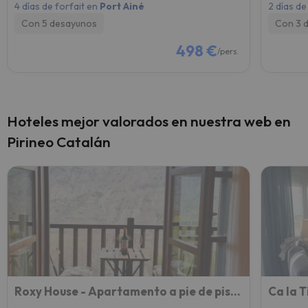
4 días de forfait en
Port Ainé
2 días de
Con 5 desayunos
Con 3 
498 €
/pers.
Hoteles mejor valorados en nuestra web en
Pirineo Catalán
Roxy House - Apartamento a pie de pistas de Espot
Ca la T