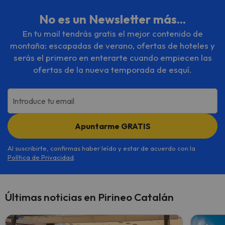
No es un Newsletter más...
En tu mail tendrás gratis el mejor contenido de
montaña: escapadas de verano, ofertas de hoteles y
serás el primero en enterarte cuando empiecen las
ofertas de la nueva temporada de esquí.
Introduce tu email
Apuntarme GRATIS
Al suscribirte, confirmas haber leído y estar de acuerdo con la
Política de Privacidad
.
Últimas noticias en Pirineo Catalán