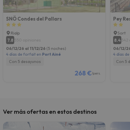
SNÖ Condes del Pallars
Pey Re
Rialp
Sort
7.8
8.4
550 opiniones
542 
06/12/26 al 11/12/26
(5 noches)
06/12/26
4 días de forfait en
Port Ainé
4 días de
Con 5 desayunos
Con 5 
268 €
/pers.
Ver más ofertas en estos destinos