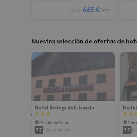
665 €
701 €
/pers.
Nuestra selección de ofertas de hot
Hotel Refugi dels Isards
Hotel
Pas de la Casa
Pas 
7.7
7.9
924 opiniones
12