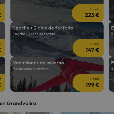
e
Desde
€
223 €
1 noche + 2 días de forfaits
E
1 noche + 2 Días de forfait
5
e
Desde
€
147 €
Vacaciones de invierno
E
Vacaciones de Invierno
4
e
Desde
€
199 €
 en Grandvalira