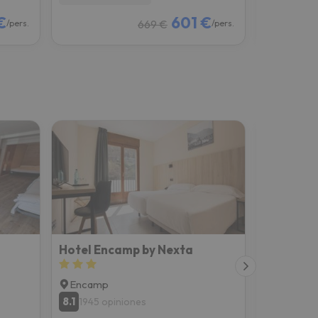
€
601 €
669 €
/pers.
/pers.
Hotel Encamp by Nexta
Somriu Ho
Encamp
Incles
8.1
7.7
1945 opiniones
2584 o