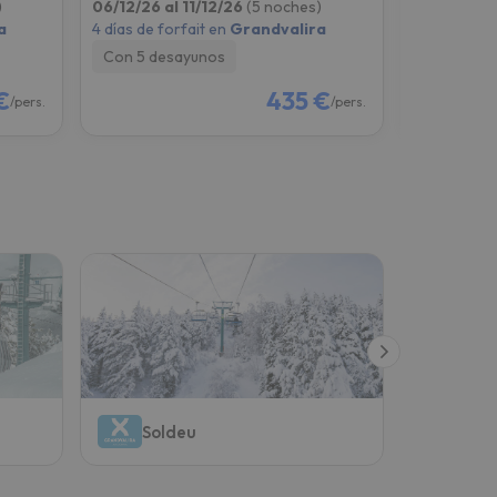
)
06/12/26 al 11/12/26
(5 noches)
06/12/26 a
a
4 días de forfait en
Grandvalira
4 días de fo
Con 5 desayunos
Solo aloj
€
435 €
/pers.
/pers.
Soldeu
Gra