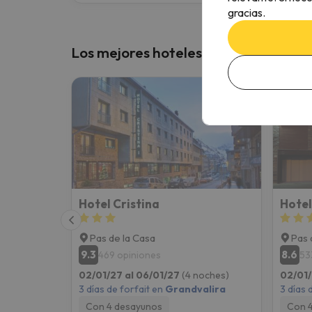
gracias.
Los mejores hoteles con descuento 
Hotel Cristina
Hotel
Pas de la Casa
Pas 
9.3
8.6
469 opiniones
53
02/01/27 al 06/01/27
(4 noches)
02/01/
3 días de forfait en
Grandvalira
3 días 
Con 4 desayunos
Con 