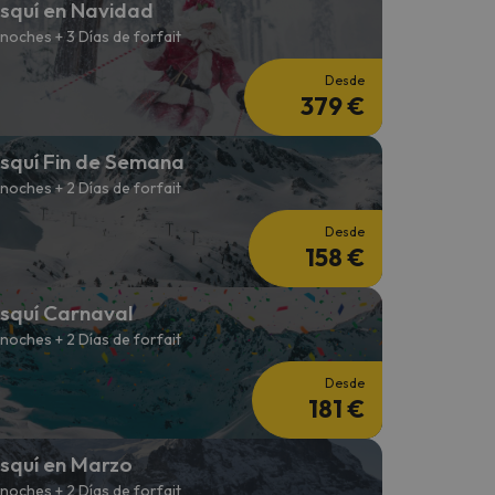
squí en Navidad
 noches + 3 Días de forfait
Desde
379 €
squí Fin de Semana
 noches + 2 Días de forfait
Desde
158 €
squí Carnaval
 noches + 2 Días de forfait
Desde
181 €
squí en Marzo
 noches + 2 Días de forfait