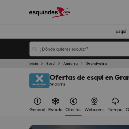
Esquí
Inicio
Esquí
Andorra
Grandvalira
Esquí
Escapadas
Ofertas de esquí en Gra
Andorra
General
Estado
Ofertas
Webcams
Tiempo
O
¡Vaya! No hemos encontrado ningún resultado 