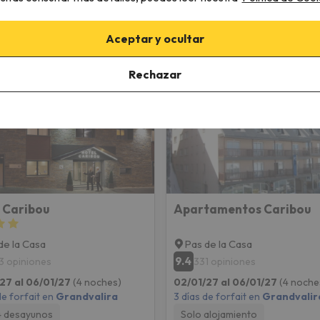
Aceptar y ocultar
en Grandvalira
Rechazar
 Caribou
Apartamentos Caribou
de la Casa
Pas de la Casa
9.4
3 opiniones
331 opiniones
27 al 06/01/27
(4 noches)
02/01/27 al 06/01/27
(4 noche
de forfait en
Grandvalira
3 días de forfait en
Grandvalir
4 desayunos
Solo alojamiento