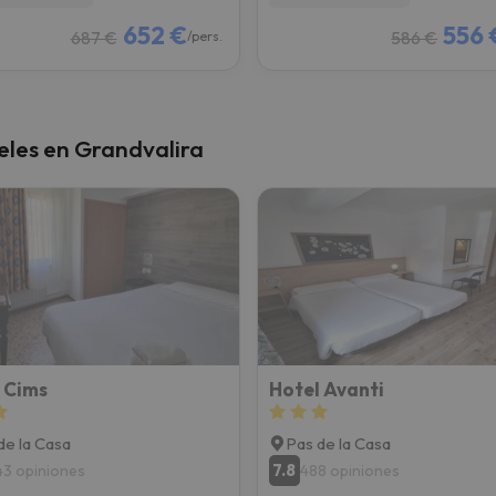
652 €
556 
687 €
586 €
/pers.
eles en Grandvalira
 Cims
Hotel Avanti
de la Casa
Pas de la Casa
7.8
43 opiniones
488 opiniones