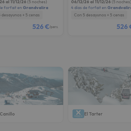
26 al 11/12/26
(5 noches)
06/12/26 al 11/12/26
(5 noches
de forfait en
Grandvalira
4 días de forfait en
Grandvalir
 desayunos + 5 cenas
Con 5 desayunos + 5 cenas
526 €
526 
/pers.
Canillo
El Tarter