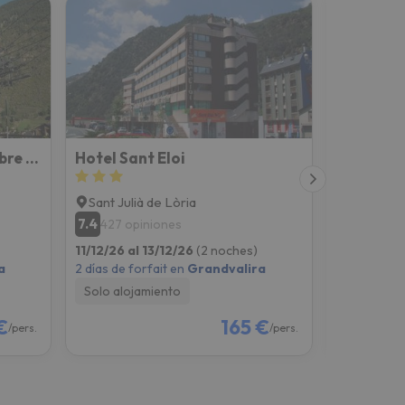
Hotel NIU (antic Hotel Arbre de Neu)
Hotel Sant Eloi
Hotel Sa
Sant Julià de Lòria
Andorra l
7.4
6.5
427 opiniones
172 opi
11/12/26 al 13/12/26
(2 noches)
12/12/26 al
a
2 días de forfait en
Grandvalira
2 días de fo
Solo alojamiento
Solo aloj
€
165 €
/pers.
/pers.