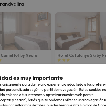
Grandvalira
 Camel·lot by Nexta
Hotel Catalunya Ski by N
de la Casa
Pas de la Casa
8.3
10 opiniones
1262 opiniones
cidad es muy importante
26 al 11/12/26
(5 noches)
06/12/26 al 11/12/26
(5 noches
s únicamente para darte una experiencia adaptada a tus prefere
de forfait en
Grandvalira
4 días de forfait en
Grandvalir
dad personalizada según tu perfil de navegación. Estas cookies n
5 desayunos
Con 5 desayunos
ido en base a tus intereses y optimizar nuestra web para ti.
466 €
459 
"Aceptar y cerrar", harás que te podamos ofrecer una navegación m
/pers.
esitas consultar más detalles, puedes leer nuestra
Política de Cook