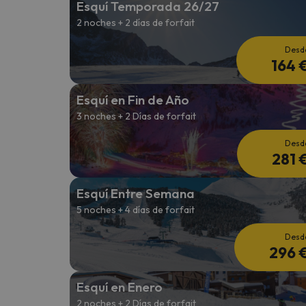
Esquí Temporada 26/27
2 noches + 2 días de forfait
¡Vaya! Parece que nuestro buscador ha perdido
Desd
164 
Esquí en Fin de Año
3 noches + 2 Días de forfait
Desd
281 
Esquí Entre Semana
5 noches + 4 días de forfait
Desd
296 
Esquí en Enero
2 noches + 2 Días de forfait