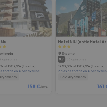
 Mu
ortinada
Encamp
8.7
9 opiniones
256 opiniones
26 al 13/12/26
(1 noche)
12/12/26 al 13/12/26
(1 noche)
de forfait en
Grandvalira
2 días de forfait en
Grandvalir
alojamiento
Solo alojamiento
158 €
161 
/pers.