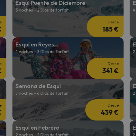
Esquí Puente de Diciembre
E
3 noches + 2 Días de forfait
4
 el norte. En cuanto encuentre su brújula vuelve.
e
Desde
€
185 €
Esquí en Reyes
E
4 noches + 3 Días de forfait
2
e
Desde
€
341 €
Semana de Esquí
E
7 noches + 6 Días de forfait
2
e
Desde
€
439 €
Esquí en Febrero
E
2 noches + 2 Días de forfait
2