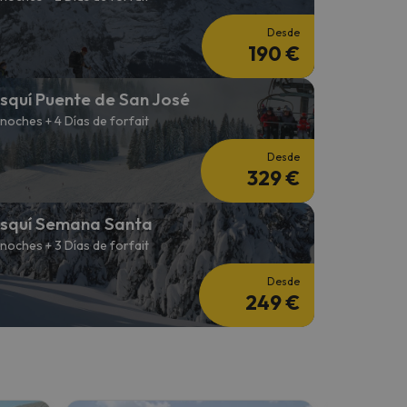
Desde
190 €
squí Puente de San José
 noches + 4 Días de forfait
Desde
329 €
squí Semana Santa
 noches + 3 Días de forfait
Desde
249 €