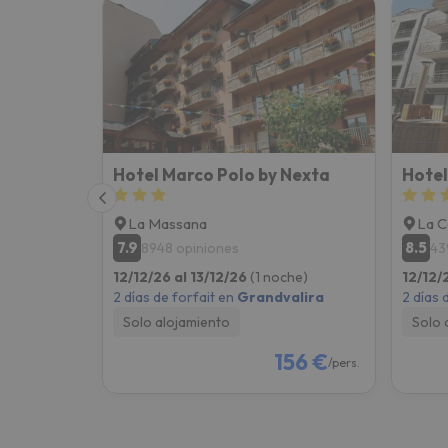
Hotel Marco Polo by Nexta
Hotel
La Massana
La C
7.9
8.5
8948 opiniones
43
12/12/26 al 13/12/26
(1 noche)
12/12/
2 días de forfait en
Grandvalira
2 días 
Solo alojamiento
Solo 
156 €
/pers.