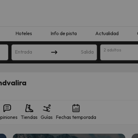
Hoteles
Info de pista
Actualidad
2 adultos
Entrada
Salida
ndvalira
piniones
Tiendas
Guías
Fechas temporada
que coincida con tu búsqueda. Prueba a modificar el destino.