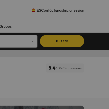
ES
Contáctanos
Iniciar sesión
Grupos
Buscar
8.4
30673 opiniones