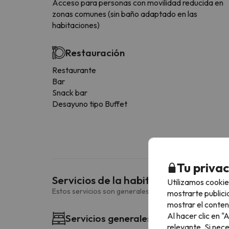
Acceso para personas con movilidad reducida en
zonas comunes (sin baño adaptado en las
habitaciones)
Restauración
Restaurante
Bar
Snack bar
Desayuno tipo Buffet
Tu priva
Servicios de la habitación
Utilizamos cookie
Estos servicios son generales y pueden variar según la
mostrarte publici
mostrar el conten
Al hacer clic en 
Servicios generales habitación
relevante. Si nec