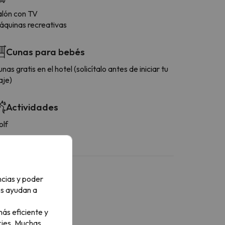
alón con TV
áquinas recreativas
Cunas para bebés
nas gratis en el hotel (solicítalo antes de iniciar tu
aje)
Actividades
olf
ncias y poder
os ayudan a
ás eficiente y
ies.
Muchas