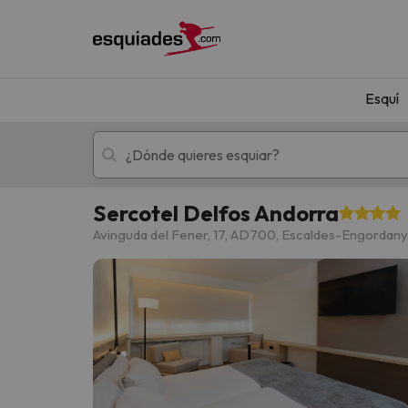
Esquí
Sercotel Delfos Andorra
Esquí
Escapadas
Avinguda del Fener, 17, AD700, Escaldes-Engordany
¡Vaya! No hemos encontrado ningún resultado 