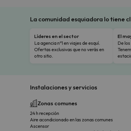
La comunidad esquiadora lo tiene c
Líderes en el sector
El ma
La agencia nº1 en viajes de esquí.
De los 
Ofertas exclusivas que no verás en
Tenemo
otro sitio.
estaci
Instalaciones y servicios
Zonas comunes
24 h recepción
Aire acondicionado en las zonas comunes
Ascensor