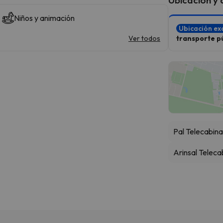
Niños y animación
Ubicación ex
Ver todos
transporte pú
Pal Telecabin
Arinsal Teleca