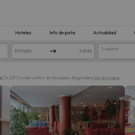
Hoteles
Info de pista
Actualidad
2 adultos
Entrada
Salida
A 231.7 m del centro de Escaldes-Engordany
Ver en mapa
que coincida con tu búsqueda. Prueba a modificar el destino.