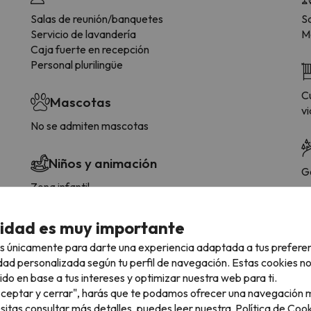
Salas de reunión/banquetes
S
Servicio de lavandería
M
Caja fuerte en recepción
Personal plurilingüe
Cu
Mascotas
vi
No se admiten mascotas
Niños y animación
G
Zona infantil
cidad es muy importante
s únicamente para darte una experiencia adaptada a tus prefere
 tipología de habitación.
dad personalizada según tu perfil de navegación. Estas cookies n
ido en base a tus intereses y optimizar nuestra web para ti.
"Aceptar y cerrar", harás que te podamos ofrecer una navegación m
Baño
esitas consultar más detalles, puedes leer nuestra
Política de Cook