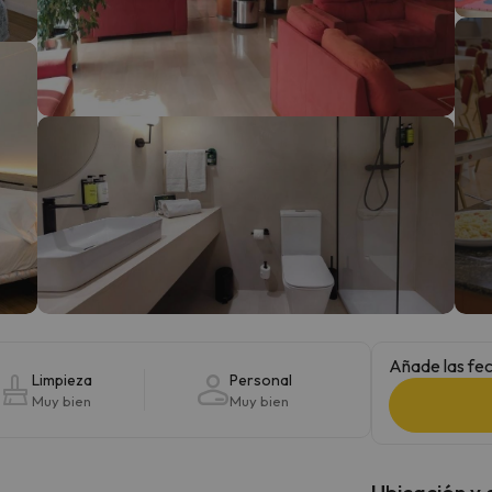
 el norte. En cuanto encuentre su brújula vuelve.
Añade las fec
Limpieza
Personal
Muy bien
Muy bien
Ubicación y