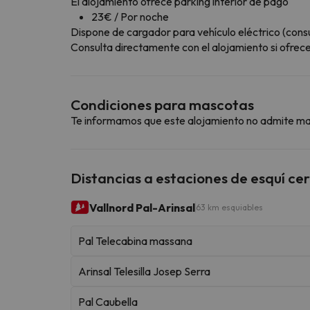
El alojamiento ofrece parking interior de pago
23€ / Por noche
Dispone de cargador para vehículo eléctrico (consul
Consulta directamente con el alojamiento si ofrecen
Condiciones para mascotas
Te informamos que este alojamiento no admite m
Distancias a estaciones de esquí ce
Vallnord Pal-Arinsal
63 km esquiables
Pal Telecabina massana
Arinsal Telesilla Josep Serra
Pal Caubella