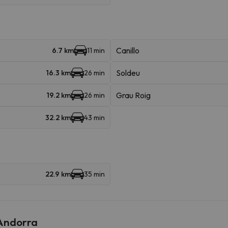
Canillo
6.7 km
11 min
Soldeu
16.3 km
26 min
Grau Roig
19.2 km
26 min
32.2 km
43 min
22.9 km
35 min
 Andorra