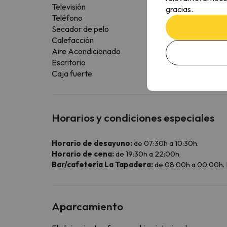
Televisión
gracias.
Teléfono
Secador de pelo
Calefacción
Aire Acondicionado
Escritorio
Caja fuerte
Horarios y condiciones especiales
Horario de desayuno:
de 07:30h a 10:30h.
Horario de cena:
de 19:30h a 22:00h.
Bar/cafetería La Tapadera:
de 08:00h a 00:00h.
Aparcamiento