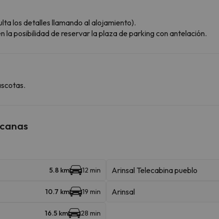
ta los detalles llamando al alojamiento).
 la posibilidad de reservar la plaza de parking con antelación.
ascotas.
rcanas
Arinsal Telecabina pueblo
5.8 km
12 min
Arinsal
10.7 km
19 min
16.5 km
28 min