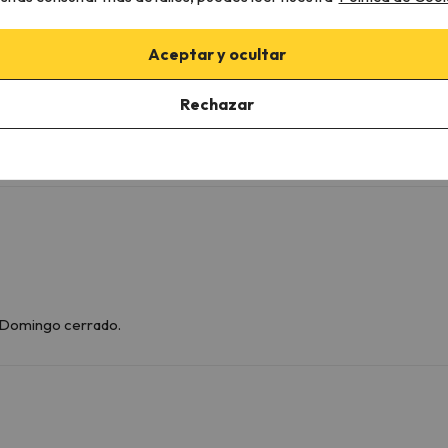
WC
Amenities
Aceptar y ocultar
Ducha o bañera
Rechazar
Más servicios
Mini-nevera de pago
 Domingo cerrado.