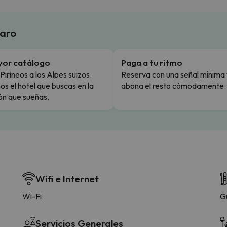
laro
yor catálogo
Paga a tu ritmo
Pirineos a los Alpes suizos.
Reserva con una señal mínima 
s el hotel que buscas en la
abona el resto cómodamente.
ón que sueñas.
Wifi e Internet
Wi-Fi
G
Servicios Generales