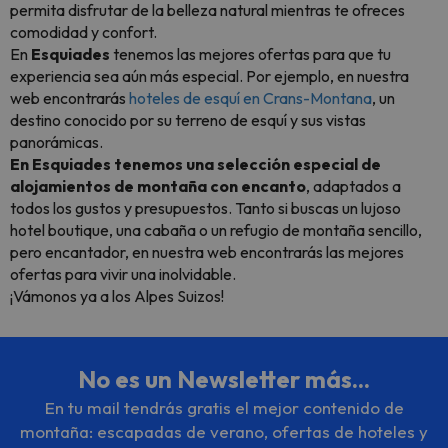
permita disfrutar de la belleza natural mientras te ofreces
comodidad y confort.
En
Esquiades
tenemos las mejores ofertas para que tu
experiencia sea aún más especial. Por ejemplo, en nuestra
web encontrarás
hoteles de esquí en Crans-Montana
, un
destino conocido por su terreno de esquí y sus vistas
panorámicas.
En Esquiades tenemos una selección especial de
alojamientos de montaña con encanto
, adaptados a
todos los gustos y presupuestos. Tanto si buscas un lujoso
hotel boutique, una cabaña o un refugio de montaña sencillo,
pero encantador, en nuestra web encontrarás las mejores
ofertas para vivir una inolvidable.
¡Vámonos ya a los Alpes Suizos!
No es un Newsletter más...
En tu mail tendrás gratis el mejor contenido de
montaña: escapadas de verano, ofertas de hoteles y