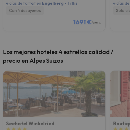
4 días de forfait en
Engelberg - Titlis
4 días de
Con 4 desayunos
Solo al
1691 €
/pers.
Los mejores hoteles 4 estrellas calidad /
precio en Alpes Suizos
Seehotel Winkelried
Boutiq