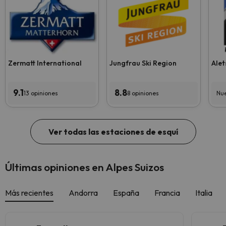
Zermatt International
Jungfrau Ski Region
Alet
9.1
8.8
13 opiniones
8 opiniones
Nue
Ver todas las estaciones de esquí
Últimas opiniones en Alpes Suizos
Más recientes
Andorra
España
Francia
Italia