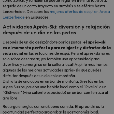
como Zúrich, y también se puede llegar en tren hasta Arosa,
seguido de un corto trayecto en autobús o teleférico hasta
Lenzerheide. Descubre las
mejores ofertas de esquí en Arosa
Lenzerheide
en Esquiades.
Actividades Après-Ski: diversión y relajación
después de un día en las pistas
Después de un día deslizándote por las pistas,
el après-ski
es el momento perfecto para relajarte y disfrutar de la
vida social
en las estaciones de esquí. Pero el après-ski no es
solo sobre descansar, ¡es también una oportunidad para
divertirse y sumergirse en la cultura local! Aquí te mostramos
algunas de las mejores actividades après-ski que puedes
disfrutar después de un día en la montaña.
Disfruta de una copa en un bar de montaña. Si estás en los
Alpes Suizos, prueba una bebida local como el “Rivella” o un
“Glühwein” (vino caliente especiado) en un bar con terraza al
aire libre.
Recarga energías con una buena comida. El après-ski es la
oportunidad perfecta para probar la gastronomía local.