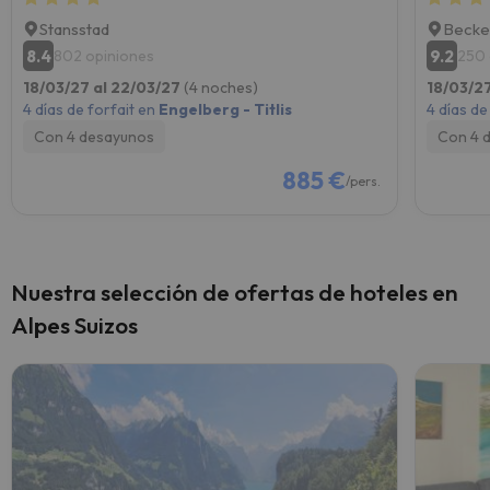
Stansstad
Becke
8.4
9.2
802 opiniones
250 
18/03/27 al 22/03/27
(4 noches)
18/03/2
4 días de forfait en
Engelberg - Titlis
4 días de
Con 4 desayunos
Con 4 
885 €
/pers.
Nuestra selección de ofertas de hoteles en
Alpes Suizos