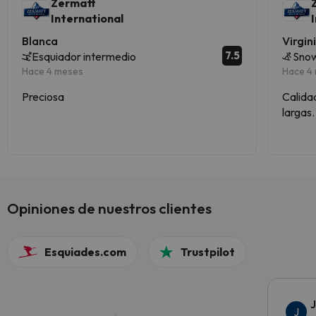
Zermatt
International
Blanca
Virgin
7.5
Esquiador intermedio
Snow
Hace 4 meses
Hace 4
Preciosa
Calidad
largas
comodí
recomi
de esq
Opiniones de nuestros clientes
Esquiades.com
Trustpilot
J