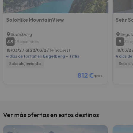
SoloHike MountainView
Sehr S
Seelisberg
Engel
8.9
9
49 opiniones
35 o
18/03/27 al 22/03/27
(4 noches)
18/03/2
4 días de forfait en
Engelberg - Titlis
4 días de
Solo alojamiento
Solo al
812 €
/pers.
Ver más ofertas en estos destinos