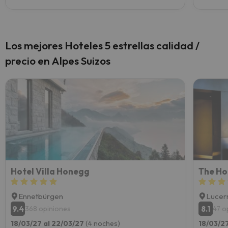
Los mejores Hoteles 5 estrellas calidad /
precio en Alpes Suizos
Hotel Villa Honegg
Ennetbürgen
Lucer
9.4
8.1
368 opiniones
47 o
18/03/27 al 22/03/27
(4 noches)
18/03/2