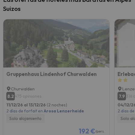
Suizos
Gruppenhaus Lindenhof Churwalden
Erleba
Churwalden
Lenze
8.2
7.9
475 opiniones
316 
11/12/26 al 13/12/26
(2 noches)
04/12/2
2 días de forfait en
Arosa Lenzerheide
2 días de
Solo alojamiento
Solo al
192 €
/pers.