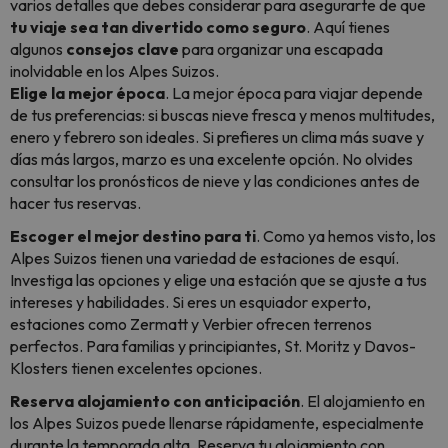
varios detalles que debes considerar para asegurarte de que
tu viaje sea tan divertido como seguro
. Aquí tienes
algunos
consejos clave
para organizar una escapada
inolvidable en los Alpes Suizos.
Elige la mejor época
. La mejor época para viajar depende
de tus preferencias: si buscas nieve fresca y menos multitudes,
enero y febrero son ideales. Si prefieres un clima más suave y
días más largos, marzo es una excelente opción. No olvides
consultar los pronósticos de nieve y las condiciones antes de
hacer tus reservas.
Escoger el mejor destino para ti
. Como ya hemos visto, los
Alpes Suizos tienen una variedad de estaciones de esquí.
Investiga las opciones y elige una estación que se ajuste a tus
intereses y habilidades. Si eres un esquiador experto,
estaciones como Zermatt y Verbier ofrecen terrenos
perfectos. Para familias y principiantes, St. Moritz y Davos-
Klosters tienen excelentes opciones.
Reserva alojamiento con anticipación
. El alojamiento en
los Alpes Suizos puede llenarse rápidamente, especialmente
durante la temporada alta. Reserva tu alojamiento con