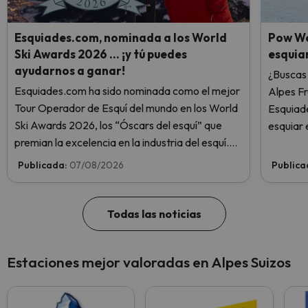
Esquiades.com, nominada a los World
Pow We
Ski Awards 2026 … ¡y tú puedes
esquiar
ayudarnos a ganar!
¿Buscas 
Esquiades.com ha sido nominada como el mejor
Alpes F
Tour Operador de Esquí del mundo en los World
Esquiade
Ski Awards 2026, los “Óscars del esquí” que
esquiar 
premian la excelencia en la industria del esquí.
¡Vota ahora y ayúdanos a alcanzar la cima!
Publicada:
07/08/2026
Publica
Todas las noticias
Estaciones mejor valoradas en Alpes Suizos