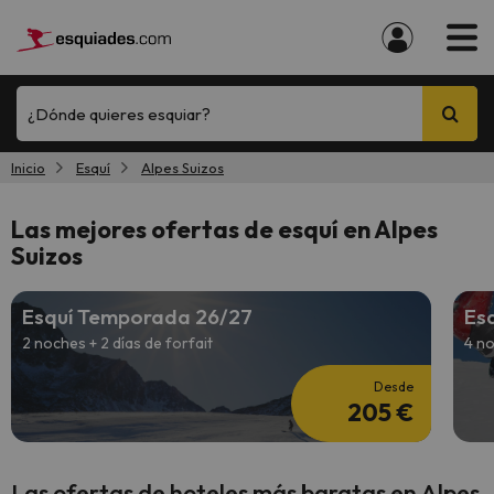
¿Dónde quieres esquiar?
Inicio
Esquí
Alpes Suizos
Las mejores ofertas de esquí en Alpes
Suizos
Esquí Temporada 26/27
Es
2 noches + 2 días de forfait
4 no
Desde
205 €
Las ofertas de hoteles más baratas en Alpes