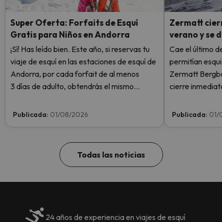
Super Oferta: Forfaits de Esquí
Zermatt cierr
Gratis para Niños en Andorra
verano y se 
¡Sí! Has leído bien. Este año, si reservas tu
Cae el último de
viaje de esquí en las estaciones de esquí de
permitían esqui
Andorra, por cada forfait de al menos
Zermatt Bergba
3 días de adulto, obtendrás el mismo
cierre inmediat
número de días de forfait para 1 niño
Plateau Rosa po
totalmente GRATIS. Entra e infórmate
sin llegar siquie
Publicada:
01/08/2026
Publicada:
01/
aquí.
semana.
Todas las noticias
24 años de experiencia en viajes de esquí