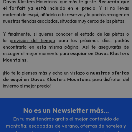
Davos Klosters Mountains que más te guste.
Recuerda que
el forfait ya está incluido en el precio
. Y si no llevas
material de esquí, añádelo a tu reserva y lo podrás recoger en
nuestras tiendas asociadas, situadas muy cerca de las pistas.
Y finalmente, si quieres conocer el
estado de las pistas
o
la
previsión del tiempo
para los próximos días, podrás
encontrarlo en esta misma página. Así te asegurarás de
escoger el mejor momento para
esquiar en Davos Klosters
Mountains
.
¡No te lo pienses más y echa un vistazo a
nuestras ofertas
de esquí en Davos Klosters Mountains
para disfrutar del
invierno al mejor precio!
No es un Newsletter más...
En tu mail tendrás gratis el mejor contenido de
montaña: escapadas de verano, ofertas de hoteles y