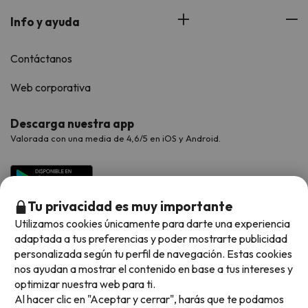
Info y ayuda
Contáctanos
Web corporativa
Descarga nuestra app
Valorada con una media de 4,6/5 en iOS y Android.
Tu privacidad es muy importante
Utilizamos cookies únicamente para darte una experiencia
adaptada a tus preferencias y poder mostrarte publicidad
personalizada según tu perfil de navegación. Estas cookies
nos ayudan a mostrar el contenido en base a tus intereses y
optimizar nuestra web para ti.
Métodos de pago disponibles
Al hacer clic en "Aceptar y cerrar", harás que te podamos