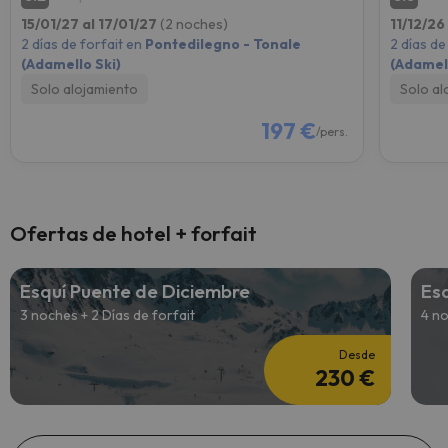
15/01/27 al 17/01/27
(2 noches)
11/12/26
2 días de forfait en
Pontedilegno - Tonale
2 días de
(Adamello Ski)
(Adamell
Solo alojamiento
Solo al
197 €
/pers.
Ofertas de hotel + forfait
Esquí Puente de Diciembre
Es
3 noches + 2 Días de forfait
4 no
Desde
230 €