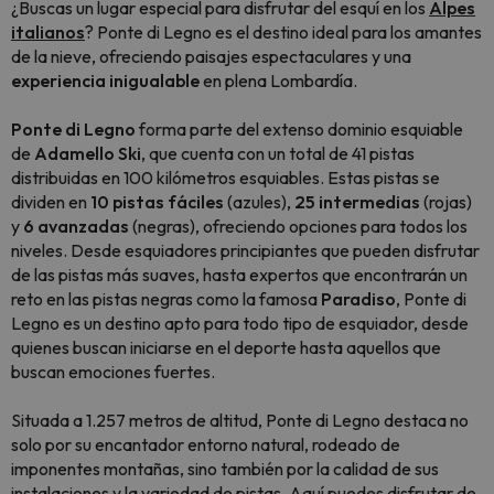
¿Buscas un lugar especial para disfrutar del esquí en los
Alpes
italianos
? Ponte di Legno es el destino ideal para los amantes
de la nieve, ofreciendo paisajes espectaculares y una
experiencia inigualable
en plena Lombardía.
Ponte di Legno
forma parte del extenso dominio esquiable
de
Adamello Ski
, que cuenta con un total de 41 pistas
distribuidas en 100 kilómetros esquiables. Estas pistas se
dividen en
10 pistas fáciles
(azules),
25 intermedias
(rojas)
y
6 avanzadas
(negras), ofreciendo opciones para todos los
niveles. Desde esquiadores principiantes que pueden disfrutar
de las pistas más suaves, hasta expertos que encontrarán un
reto en las pistas negras como la famosa
Paradiso
, Ponte di
Legno es un destino apto para todo tipo de esquiador, desde
quienes buscan iniciarse en el deporte hasta aquellos que
buscan emociones fuertes.
Situada a 1.257 metros de altitud, Ponte di Legno destaca no
solo por su encantador entorno natural, rodeado de
imponentes montañas, sino también por la calidad de sus
instalaciones y la variedad de pistas. Aquí puedes disfrutar de