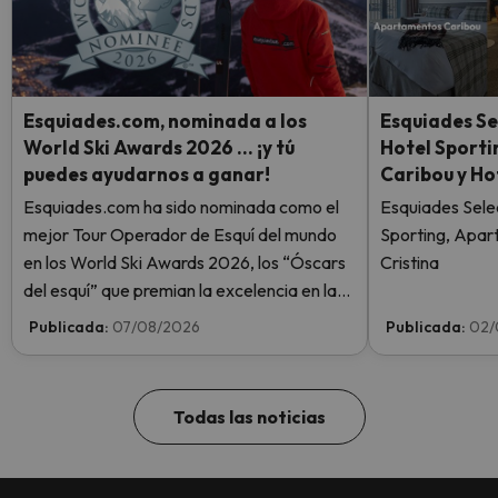
Esquiades.com, nominada a los
Esquiades Se
World Ski Awards 2026 … ¡y tú
Hotel Sport
puedes ayudarnos a ganar!
Caribou y Ho
Esquiades.com ha sido nominada como el
Esquiades Sele
mejor Tour Operador de Esquí del mundo
Sporting, Apar
en los World Ski Awards 2026, los “Óscars
Cristina
del esquí” que premian la excelencia en la
industria del esquí. ¡Vota ahora y ayúdanos
Publicada:
07/08/2026
Publicada:
02/
a alcanzar la cima!
Todas las noticias