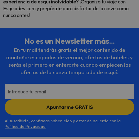
experiencia de esquí inolvidable?
¡Organiza tu viaje con
Esquiades.com y prepárate para disfrutar de la nieve como
nunca antes!
No es un Newsletter más...
En tu mail tendrás gratis el mejor contenido de
montaña: escapadas de verano, ofertas de hoteles y
serás el primero en enterarte cuando empiecen las
ofertas de la nueva temporada de esquí.
Introduce tu email
Apuntarme GRATIS
Al suscribirte, confirmas haber leído y estar de acuerdo con la
Política de Privacidad
.