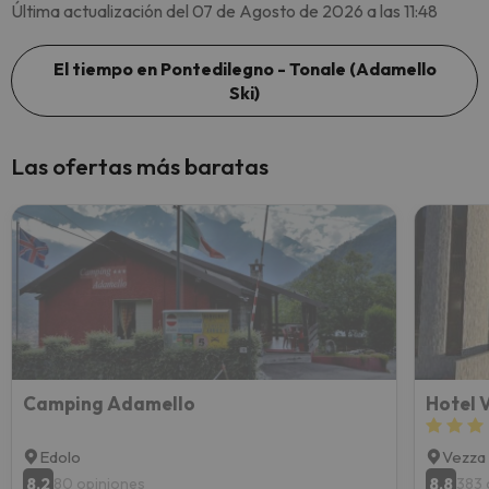
Última actualización del 07 de Agosto de 2026 a las 11:48
El tiempo en Pontedilegno - Tonale (Adamello
Ski)
Las ofertas más baratas
Camping Adamello
Hotel 
Edolo
Vezza 
8.2
8.8
80 opiniones
383 