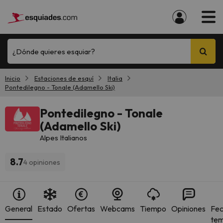
¿Dónde quieres esquiar?
Inicio
Estaciones de esquí
Italia
Pontedilegno - Tonale (Adamello Ski)
Pontedilegno - Tonale
(Adamello Ski)
Alpes Italianos
8.7
4 opiniones
General
Estado
Ofertas
Webcams
Tiempo
Opiniones
Fec
te