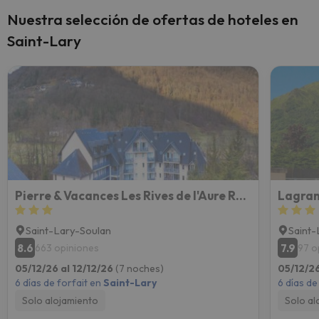
Nuestra selección de ofertas de hoteles en
Saint-Lary
Pierre & Vacances Les Rives de l'Aure Résidence
Lagran
Saint-Lary-Soulan
Saint-
8.6
7.9
663 opiniones
97 o
05/12/26 al 12/12/26
(7 noches)
05/12/26
6 días de forfait en
Saint-Lary
6 días de
Solo alojamiento
Solo al