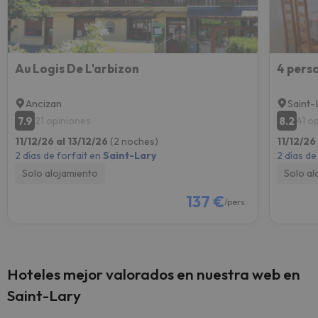
Au Logis De L'arbizon
Ancizan
Saint-
7.9
8.2
21 opiniones
41 o
11/12/26 al 13/12/26
(2 noches)
11/12/26
2 días de forfait en
Saint-Lary
2 días de
Solo alojamiento
Solo al
137 €
/pers.
Hoteles mejor valorados en nuestra web en
Saint-Lary