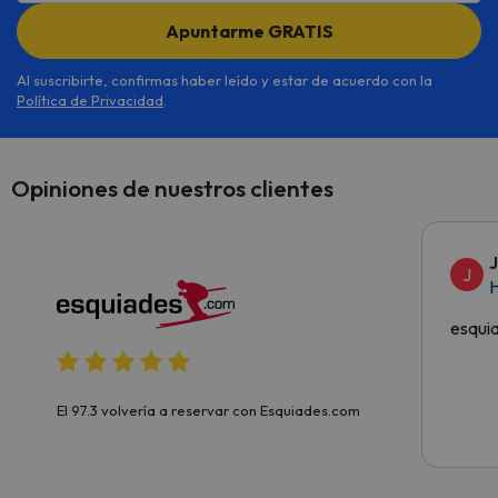
de estancias exigidas por el
Apuntarme GRATIS
gobierno Francés: 0.50€
persona/noche.
Al suscribirte, confirmas haber leído y estar de acuerdo con la
Política de Privacidad
.
Deposito de fianza : 300€ por
apartamento.
Opiniones de nuestros clientes
J
H
esqui
El 97.3 volvería a reservar con Esquiades.com