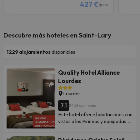
427 €
/pers.
Descubre más hoteles en Saint-Lary
1229
alojamientos
disponibles
Quality Hotel Alliance
Lourdes
Lourdes
7.1
2433 opiniones
Este hotel ofrece habitaciones con
vistas a los Pirineos y equipadas
con aire acondicionado, TV de
pantalla plana y WiFi gratuita. El