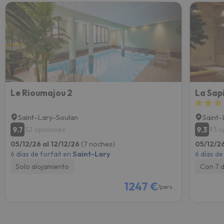
Le Rioumajou 2
La Sapi
Saint-Lary-Soulan
Saint-
9.7
9.3
32 opiniones
93 o
05/12/26 al 12/12/26
(7 noches)
05/12/26
6 días de forfait en
Saint-Lary
6 días de
Solo alojamiento
Con 7 
1247 €
/pers.