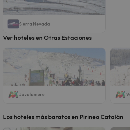
Sierra Nevada
Ver hoteles en Otras Estaciones
Javalambre
V
Los hoteles más baratos en Pirineo Catalán