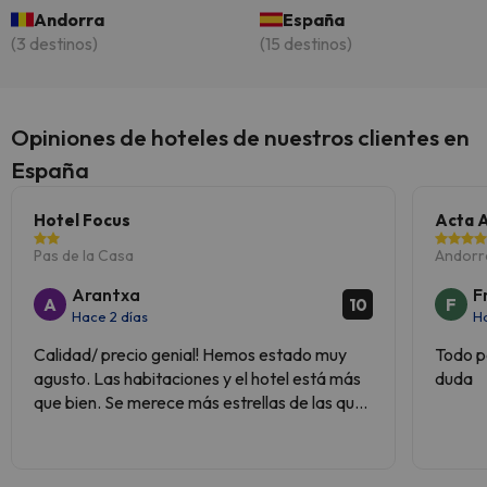
Andorra
España
(3 destinos)
(15 destinos)
Opiniones de hoteles de nuestros clientes en
España
Hotel Focus
Acta 
Pas de la Casa
Andorra
Arantxa
F
A
F
10
Hace 2 días
H
Calidad/ precio genial! Hemos estado muy
Todo p
agusto. Las habitaciones y el hotel está más
duda
que bien. Se merece más estrellas de las que
tiene.