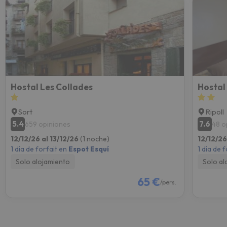
Hostal Les Collades
Hostal 
Sort
Ripoll
5.4
7.6
659 opiniones
48 o
12/12/26 al 13/12/26
(1 noche)
12/12/26
1 día de forfait en
Espot Esquí
1 día de 
Solo alojamiento
Solo al
65 €
/pers.