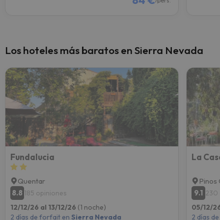
/pers.
Los hoteles más baratos en Sierra Nevada
Fundalucia
La Cas
Quentar
Pinos 
8.8
9.1
185 opiniones
230 
12/12/26 al 13/12/26
(1 noche)
05/12/2
2 días de forfait en
Sierra Nevada
2 días de