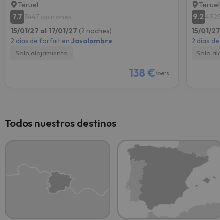
Teruel
Teruel
7.7
9.2
3447 opiniones
4325
15/01/27 al 17/01/27
(2 noches)
15/01/27
2 días de forfait en
Javalambre
2 días de
Solo alojamiento
Solo al
138 €
/pers.
Todos nuestros destinos