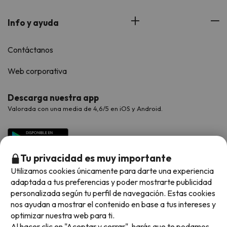
Info y ayuda
Contáctanos
Web corporativa
Descarga nuestra app
Valorada con una media de 4,6/5 en iOS y Android.
Tu privacidad es muy importante
Utilizamos cookies únicamente para darte una experiencia
adaptada a tus preferencias y poder mostrarte publicidad
personalizada según tu perfil de navegación. Estas cookies
nos ayudan a mostrar el contenido en base a tus intereses y
optimizar nuestra web para ti.
Métodos de pago disponibles
Al hacer clic en "Aceptar y cerrar", harás que te podamos