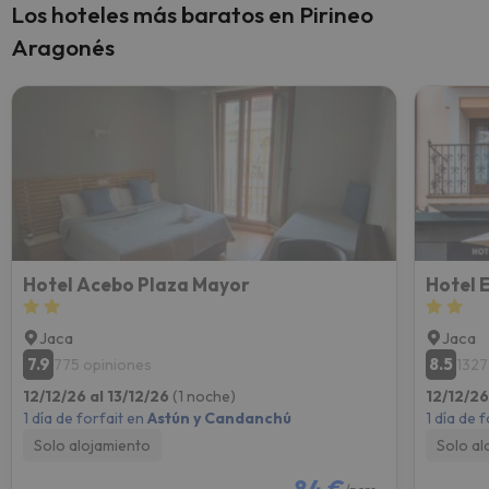
Los hoteles más baratos en Pirineo
Aragonés
Hotel Acebo Plaza Mayor
Hotel 
Jaca
Jaca
7.9
8.5
775 opiniones
1327
12/12/26 al 13/12/26
(1 noche)
12/12/26
1 día de forfait en
Astún y Candanchú
1 día de 
Solo alojamiento
Solo al
84 €