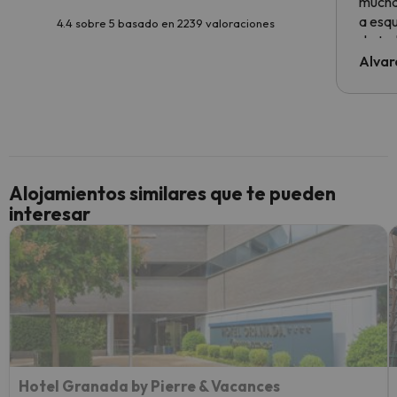
muchas
a esqu
4.4 sobre 5 basado en 2239 valoraciones
de tod
al cli
Alvar
he ten
culpa 
inmobi
y un t
cancel
cance
Alojamientos similares que te pueden
perfe
interesar
diner
Recom
vacaci
esquia
extra
yo.
Hotel Granada by Pierre & Vacances