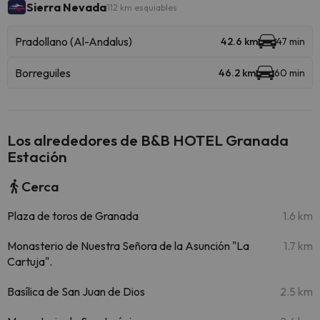
Sierra Nevada
112 km esquiables
Pradollano (Al-Andalus)
42.6 km
47 min
Borreguiles
46.2 km
60 min
Los alrededores de B&B HOTEL Granada
Estación
Cerca
Plaza de toros de Granada
1.6 km
Monasterio de Nuestra Señora de la Asunción "La
1.7 km
Cartuja".
Basílica de San Juan de Dios
2.5 km