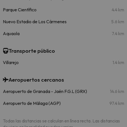
Parque Científico
4.4 km
Nuevo Estadio de Los Cármenes
5.6 km
Aquaola
7.4 km
Transporte público
Villarejo
1.4 km
Aeropuertos cercanos
Aeropuerto de Granada - Jaén F.G.L (GRX)
14.6 km
Aeropuerto de Málaga (AGP)
97.4 km
Todas las distancias se calculan en línea recta. Las distancias