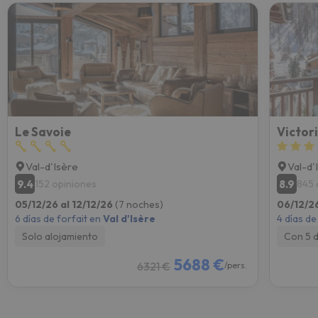
Le Savoie
Victor
Val-d'Isère
Val-d'
9.4
8.9
152 opiniones
845 
05/12/26 al 12/12/26
(7 noches)
06/12/26
6 días de forfait en
Val d'Isère
4 días de
Solo alojamiento
Con 5 
5688 €
6321 €
/pers.