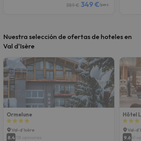
349 €
389 €
/pers.
Nuestra selección de ofertas de hoteles en
Val d'Isère
Ormelune
Hôtel 
Val-d'Isère
Val-d'
8.4
9.6
118 opiniones
41 o