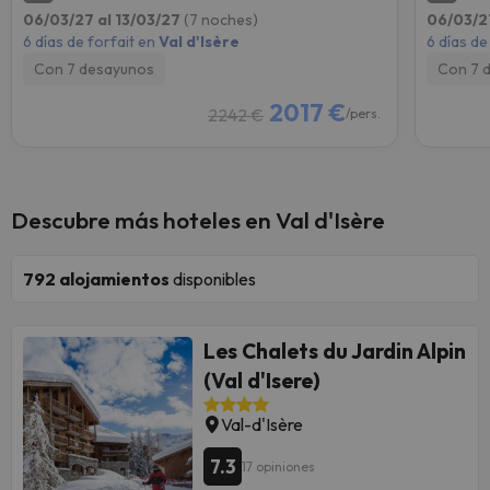
06/03/27 al 13/03/27
(7 noches)
06/03/2
6 días de forfait en
Val d'Isère
6 días de
Con 7 desayunos
Con 7 
2017 €
2242 €
/pers.
Descubre más hoteles en Val d'Isère
792
alojamientos
disponibles
Les Chalets du Jardin Alpin
(Val d'Isere)
Val-d'Isère
7.3
17 opiniones