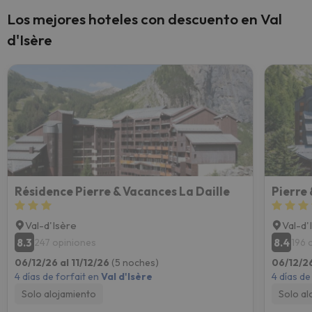
Los mejores hoteles con descuento en Val
d'Isère
Résidence Pierre & Vacances La Daille
Val-d'Isère
Val-d'
8.3
8.4
247 opiniones
196 
06/12/26 al 11/12/26
(5 noches)
06/12/26
4 días de forfait en
Val d'Isère
4 días de
Solo alojamiento
Solo al