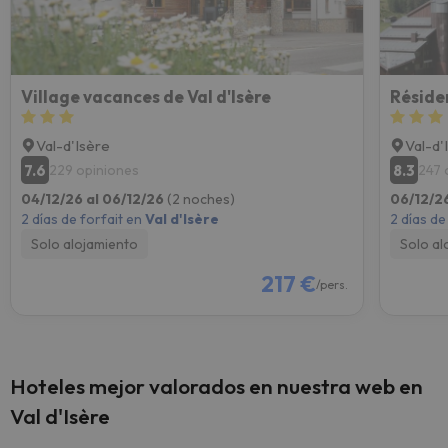
Village vacances de Val d'Isère
Réside
Val-d'Isère
Val-d'
7.6
8.3
229 opiniones
247 
04/12/26 al 06/12/26
(2 noches)
06/12/2
2 días de forfait en
Val d'Isère
2 días de
Solo alojamiento
Solo al
217 €
/pers.
Hoteles mejor valorados en nuestra web en
Val d'Isère