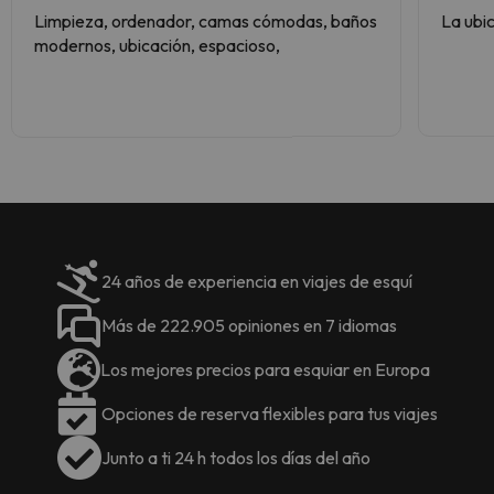
Calefacción de suelo radiante
Limpieza, ordenador, camas cómodas, baños
La ubi
central y placas eléctricas
modernos, ubicación, espacioso,
individuales.
Internet Wi-Fi en cada
apartamento y en zonas comunes.
Televisión con satélite en todas las
estancias.
Camas hechas a la llegada.
Toallas
Guarda skis con secabotas.
Acceso para personas con
movilidad reducida.
24 años de experiencia en viajes de esquí
Más de 222.905 opiniones en 7 idiomas
Deposito fianza de 400€ para
el apartamento y 100€ para el
Los mejores precios para esquiar en Europa
párking
mediante tarjeta de crédito a
Opciones de reserva flexibles para tus viajes
su nombre, dónde se autorizara por
escrito el cargo de cualquier desperfecto
Junto a ti 24 h todos los días del año
que se detecte.