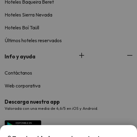
Hoteles Baqueira Beret
Hoteles Sierra Nevada
Hoteles Boí Taüll
Últimos hoteles reservados
Info y ayuda
Contáctanos
Web corporativa
Descarga nuestra app
Valorada con una media de 4,6/5 en iOS y Android.