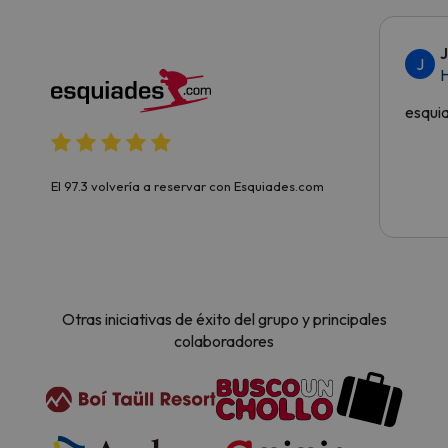
J
H
esqui
El 97.3 volvería a reservar con Esquiades.com
Otras iniciativas de éxito del grupo y principales
colaboradores