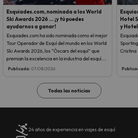
Esquiades.com, nominada a los World
Esquia
Ski Awards 2026 … ¡y tú puedes
Hotel 
ayudarnos a ganar!
y Hotel
Esquiades.com ha sido nominada como el mejor
Esquiade
Tour Operador de Esquí del mundo en los World
Sportin
Ski Awards 2026, los “Óscars del esquí” que
Cristina
premian la excelencia en la industria del esquí.
¡Vota ahora y ayúdanos a alcanzar la cima!
Publicada:
07/08/2026
Publica
Todas las noticias
24 años de experiencia en viajes de esquí