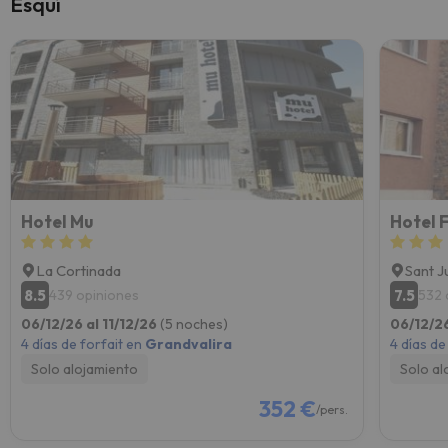
Esquí
Hotel Mu
Hotel 
La Cortinada
Sant J
8.5
7.5
439 opiniones
532 
06/12/26 al 11/12/26
(5 noches)
06/12/26
4 días de forfait en
Grandvalira
4 días de
Solo alojamiento
Solo al
352 €
/pers.