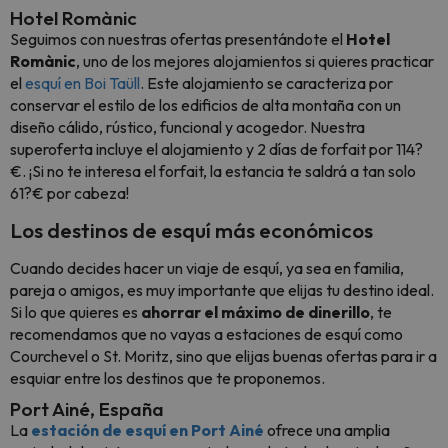
Hotel Romànic
Seguimos con nuestras ofertas presentándote el
Hotel
Romànic
, uno de los mejores alojamientos si quieres practicar
el
esquí en Boi Taüll
. Este alojamiento se caracteriza por
conservar el estilo de los edificios de alta montaña con un
diseño cálido, rústico, funcional y acogedor. Nuestra
superoferta incluye el alojamiento y 2 días de forfait por 114?
€. ¡Si no te interesa el forfait, la estancia te saldrá a tan solo
61?€ por cabeza!
Los destinos de esquí más económicos
Cuando decides hacer un viaje de esquí, ya sea en familia,
pareja o amigos, es muy importante que elijas tu destino ideal.
Si lo que quieres es
ahorrar el máximo de dinerillo
, te
recomendamos que no vayas a estaciones de esquí como
Courchevel o St. Moritz, sino que elijas buenas ofertas para ir a
esquiar entre los destinos que te proponemos.
Port Ainé, España
La
estación de esquí en Port Ainé
ofrece una amplia