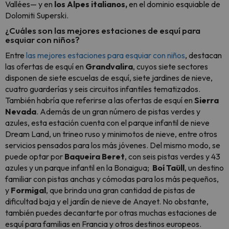
Vallées— y en
los Alpes italianos,
en el dominio esquiable de
Dolomiti Superski.
¿Cuáles son las mejores estaciones de esquí para
esquiar con niños?
Entre
las mejores estaciones para esquiar con niños
, destacan
las ofertas de esquí en
Grandvalira
, cuyos siete sectores
disponen de siete escuelas de esquí, siete jardines de nieve,
cuatro guarderías y seis circuitos infantiles tematizados.
También habría que referirse a las ofertas de esquí en
Sierra
Nevada
. Además de un gran número de pistas verdes y
azules, esta estación cuenta con el parque infantil de nieve
Dream Land, un trineo ruso y minimotos de nieve, entre otros
servicios pensados para los más jóvenes. Del mismo modo, se
puede optar por
Baqueira Beret
, con seis pistas verdes y 43
azules y un parque infantil en la Bonaigua;
Boí Taüll
, un destino
familiar con pistas anchas y cómodas para los más pequeños,
y
Formigal
, que brinda una gran cantidad de pistas de
dificultad baja y el jardín de nieve de Anayet. No obstante,
también puedes decantarte por otras muchas estaciones de
esquí para familias en Francia y otros destinos europeos.