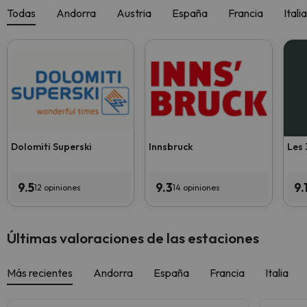
Todas
Andorra
Austria
España
Francia
Italia
Dolomiti Superski
Innsbruck
Les 
9.5
9.3
9.
12 opiniones
14 opiniones
Últimas valoraciones de las estaciones
Más recientes
Andorra
España
Francia
Italia