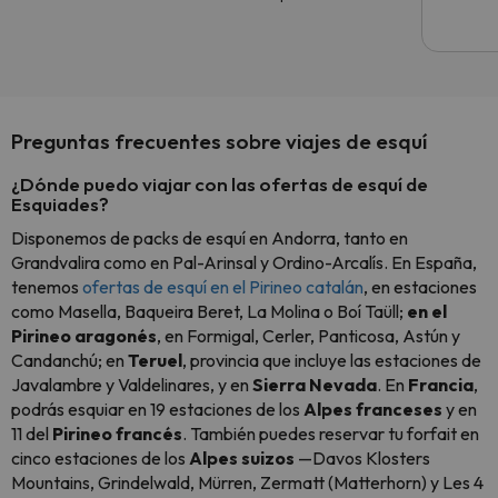
Preguntas frecuentes sobre viajes de esquí
¿Dónde puedo viajar con las ofertas de esquí de
Esquiades?
Disponemos de packs de esquí en Andorra, tanto en
Grandvalira como en Pal-Arinsal y Ordino-Arcalís. En España,
tenemos
ofertas de esquí en el Pirineo catalán
, en estaciones
como Masella, Baqueira Beret, La Molina o Boí Taüll;
en el
Pirineo aragonés
, en Formigal, Cerler, Panticosa, Astún y
Candanchú; en
Teruel
, provincia que incluye las estaciones de
Javalambre y Valdelinares, y en
Sierra Nevada
. En
Francia
,
podrás esquiar en 19 estaciones de los
Alpes franceses
y en
11 del
Pirineo francés
. También puedes reservar tu forfait en
cinco estaciones de los
Alpes suizos
—Davos Klosters
Mountains, Grindelwald, Mürren, Zermatt (Matterhorn) y Les 4