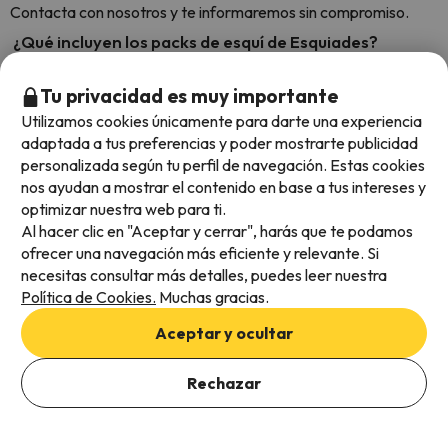
Contacta con nosotros y te informaremos sin compromiso.
¿Qué incluyen los packs de esquí de Esquiades?
Los
packs
de esquí de Esquiades incluyen el alojamiento en un
apartamento u hotel, en la categoría y régimen de estancia
Tu privacidad es muy importante
que elijas, y el forfait. Si lo deseas, puedes agregar otros
Utilizamos cookies únicamente para darte una experiencia
servicios durante el proceso de reserva, como el alquiler del
adaptada a tus preferencias y poder mostrarte publicidad
material de esquí, clases de esquí o snowboard, las comidas,
personalizada según tu perfil de navegación. Estas cookies
un coche de alquiler y actividades après-ski. Si vas a esquiar en
nos ayudan a mostrar el contenido en base a tus intereses y
Andorra, tienes la posibilidad de adquirir
tu entrada a Caldea
,
optimizar nuestra web para ti.
el mayor centro termolúdico del sur de Europa. Nuestras
Al hacer clic en "Aceptar y cerrar", harás que te podamos
ofertas de viaje no incluyen el desplazamiento hasta la
ofrecer una navegación más eficiente y relevante. Si
estación de esquí seleccionada.
necesitas consultar más detalles, puedes leer nuestra
Política de Cookies.
Muchas gracias.
¿En qué fechas puedo reservar un viaje a la nieve en
Esquiades?
Aceptar y ocultar
Por lo general, la temporada de esquí en España va de finales
de noviembre, en el caso de algunas estaciones del Pirineo
Rechazar
catalán, hasta principios de mayo, como ocurre en las
ofertas
de esquí en Sierra Nevada
. Sin embargo, en nuestro sitio web
encontrarás ofertas de esquí para esquiar durante todo el año: