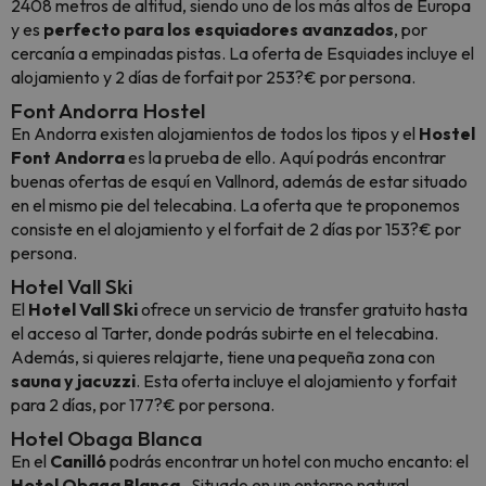
2408 metros de altitud, siendo uno de los más altos de Europa
y es
perfecto para los esquiadores avanzados
, por
cercanía a empinadas pistas. La oferta de Esquiades incluye el
alojamiento y 2 días de forfait por 253?€ por persona.
Font Andorra Hostel
En Andorra existen alojamientos de todos los tipos y el
Hostel
Font Andorra
es la prueba de ello. Aquí podrás encontrar
buenas ofertas de esquí en Vallnord, además de estar situado
en el mismo pie del telecabina. La oferta que te proponemos
consiste en el alojamiento y el forfait de 2 días por 153?€ por
persona.
Hotel Vall Ski
El
Hotel Vall Ski
ofrece un servicio de transfer gratuito hasta
el acceso al Tarter, donde podrás subirte en el telecabina.
Además, si quieres relajarte, tiene una pequeña zona con
sauna y jacuzzi
. Esta oferta incluye el alojamiento y forfait
para 2 días, por 177?€ por persona.
Hotel Obaga Blanca
En el
Canilló
podrás encontrar un hotel con mucho encanto: el
Hotel Obaga Blanca
. Situado en un entorno natural