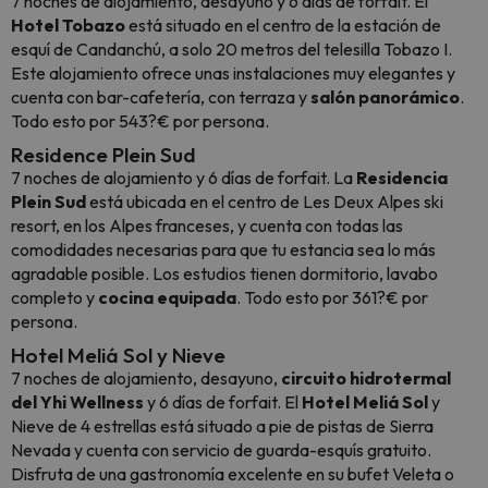
7 noches de alojamiento, desayuno y 6 días de forfait. El
Hotel Tobazo
está situado en el centro de la estación de
esquí de Candanchú, a solo 20 metros del telesilla Tobazo I.
Este alojamiento ofrece unas instalaciones muy elegantes y
cuenta con bar-cafetería, con terraza y
salón panorámico
.
Todo esto por 543?€ por persona.
Residence Plein Sud
7 noches de alojamiento y 6 días de forfait. La
Residencia
Plein Sud
está ubicada en el centro de Les Deux Alpes ski
resort, en los Alpes franceses, y cuenta con todas las
comodidades necesarias para que tu estancia sea lo más
agradable posible. Los estudios tienen dormitorio, lavabo
completo y
cocina equipada
. Todo esto por 361?€ por
persona.
Hotel Meliá Sol y Nieve
7 noches de alojamiento, desayuno,
circuito hidrotermal
del Yhi Wellness
y 6 días de forfait. El
Hotel Meliá Sol
y
Nieve de 4 estrellas está situado a pie de pistas de Sierra
Nevada y cuenta con servicio de guarda-esquís gratuito.
Disfruta de una gastronomía excelente en su bufet
Veleta
o