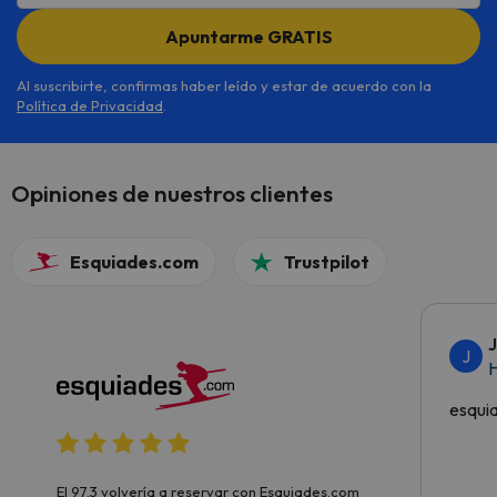
Apuntarme GRATIS
Al suscribirte, confirmas haber leído y estar de acuerdo con la
Política de Privacidad
.
Opiniones de nuestros clientes
Esquiades.com
Trustpilot
J
H
esqui
El 97.3 volvería a reservar con Esquiades.com