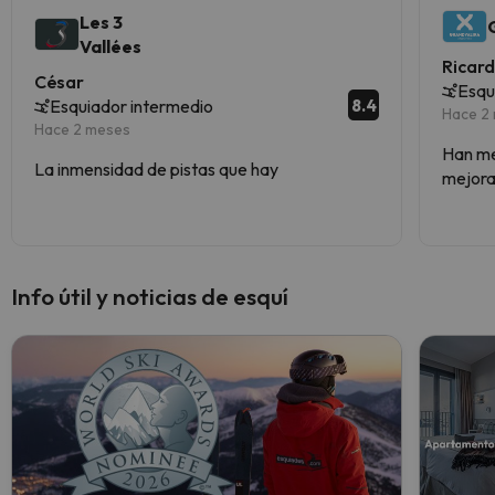
Les 3
Vallées
Ricar
César
Esqu
8.4
Esquiador intermedio
Hace 2
Hace 2 meses
Han mej
La inmensidad de pistas que hay
mejorad
Info útil y noticias de esquí