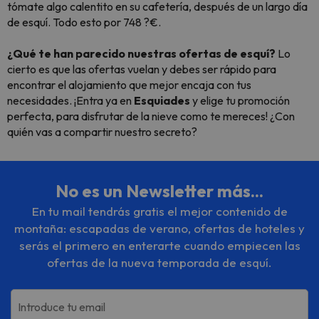
tómate algo calentito en su cafetería, después de un largo día
de esquí. Todo esto por 748 ?€.
¿Qué te han parecido nuestras ofertas de esquí?
Lo
cierto es que las ofertas vuelan y debes ser rápido para
encontrar el alojamiento que mejor encaja con tus
necesidades. ¡Entra ya en
Esquiades
y elige tu promoción
perfecta, para disfrutar de la nieve como te mereces! ¿Con
quién vas a compartir nuestro secreto?
No es un Newsletter más...
En tu mail tendrás gratis el mejor contenido de
montaña: escapadas de verano, ofertas de hoteles y
serás el primero en enterarte cuando empiecen las
ofertas de la nueva temporada de esquí.
Introduce tu email