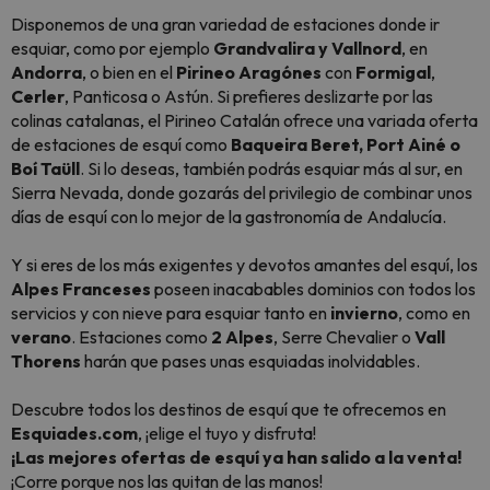
Disponemos de una gran variedad de estaciones donde ir
esquiar, como por ejemplo
Grandvalira y Vallnord
, en
Andorra
, o bien en el
Pirineo Aragónes
con
Formigal
,
Cerler
, Panticosa o Astún. Si prefieres deslizarte por las
colinas catalanas, el Pirineo Catalán ofrece una variada oferta
de estaciones de esquí como
Baqueira Beret, Port Ainé o
Boí Taüll
. Si lo deseas, también podrás esquiar más al sur, en
Sierra Nevada, donde gozarás del privilegio de combinar unos
días de esquí con lo mejor de la gastronomía de Andalucía.
Y si eres de los más exigentes y devotos amantes del esquí, los
Alpes Franceses
poseen inacabables dominios con todos los
servicios y con nieve para esquiar tanto en
invierno
, como en
verano
. Estaciones como
2 Alpes
, Serre Chevalier o
Vall
Thorens
harán que pases unas esquiadas inolvidables.
Descubre todos los destinos de esquí que te ofrecemos en
Esquiades.com
, ¡elige el tuyo y disfruta!
¡Las mejores ofertas de esquí ya han salido a la venta!
¡Corre porque nos las quitan de las manos!