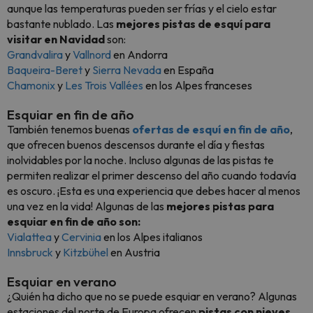
aunque las temperaturas pueden ser frías y el cielo estar
bastante nublado. Las
mejores pistas de esquí para
visitar en Navidad
son:
Grandvalira
y
Vallnord
en Andorra
Baqueira-Beret
y
Sierra Nevada
en España
Chamonix
y
Les Trois Vallées
en los Alpes franceses
Esquiar en fin de año
También tenemos buenas
ofertas de esquí en fin de año
,
que ofrecen buenos descensos durante el día y fiestas
inolvidables por la noche. Incluso algunas de las pistas te
permiten realizar el primer descenso del año cuando todavía
es oscuro. ¡Esta es una experiencia que debes hacer al menos
una vez en la vida! Algunas de las
mejores pistas para
esquiar en fin de año son:
Vialattea
y
Cervinia
en los Alpes italianos
Innsbruck
y
Kitzbühel
en Austria
Esquiar en verano
¿Quién ha dicho que no se puede esquiar en verano? Algunas
estaciones del norte de Europa ofrecen
pistas con nieves