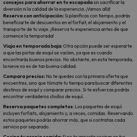
consejos para ahorrar en tu escapada
sin sacrificar la
diversión ni la calidad de la experiencia. ¡Vamos allá!
Reserva con anticipación:
Si planificas con tiempo, podrás
beneficiarte de descuentos en el forfait, el alojamiento y el
transporte de tu viaje. ¡Reserva tu experiencia antes de que
comience la temporada!
Viaja en temporada baja
: Otra opción puede ser esperarte
a que las pistas de esquí se vacíen, ya que es cuando
encontrarás buenos precios. No obstante, en esta temporada,
la nieve no es de tan buena calidad.
Compara precios:
No te quedes con la primera oferta que
encuentres, sino que tómate tu tiempo para buscar diferentes
destinos de esquí y comparar precios. Si te esfuerzas podrás
encontrar verdaderos chollos de esquí.
Reserva paquetes completos
: Los paquetes de esquí
incluyen forfaits, alojamiento y, a veces, comidas. Reservando
estos paquetes podrás ahorrar más, que si contratas cada
servicio por separado.
Cocina tu propia comida:
Si no te importa cocinar en tus