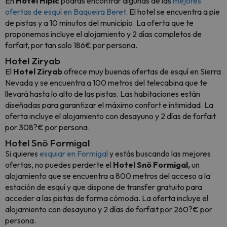
En
Hotel Hípic
podrás encontrar algunas de las
mejores
ofertas de esquí en Baqueira Beret
. El hotel se encuentra a pie
de pistas y a 10 minutos del municipio. La oferta que te
proponemos incluye el alojamiento y 2 días completos de
forfait, por tan solo 186€ por persona.
Hotel Ziryab
El
Hotel Ziryab
ofrece muy buenas ofertas de esquí en Sierra
Nevada y se encuentra a 100 metros del telecabina que te
llevará hasta lo alto de las pistas. Las habitaciones están
diseñadas para garantizar el máximo confort e intimidad. La
oferta incluye el alojamiento con desayuno y 2 días de forfait
por 308?€ por persona.
Hotel Snö Formigal
Si quieres
esquiar en Formigal
y estás buscando las mejores
ofertas, no puedes perderte el
Hotel Snö Formigal,
un
alojamiento que se encuentra a 800 metros del acceso a la
estación de esquí y que dispone de transfer gratuito para
acceder a las pistas de forma cómoda. La oferta incluye el
alojamiento con desayuno y 2 días de forfait por 260?€ por
persona.