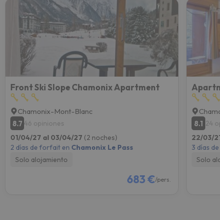
Front Ski Slope Chamonix Apartment
Chamonix-Mont-Blanc
Chamo
8.7
8.1
46 opiniones
24 o
01/04/27 al 03/04/27
(2 noches)
22/03/2
2 días de forfait en
Chamonix Le Pass
3 días de
Solo alojamiento
Solo al
683 €
/pers.