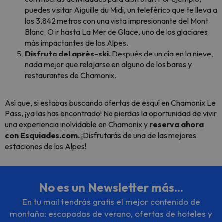
puedes visitar Aiguille du Midi, un teleférico que te lleva a
los 3.842 metros con una vista impresionante del Mont
Blanc. O ir hasta La Mer de Glace, uno de los glaciares
más impactantes de los Alpes.
Disfruta del après-ski.
Después de un día en la nieve,
nada mejor que relajarse en alguno de los bares y
restaurantes de Chamonix.
Así que, si estabas buscando ofertas de esquí en Chamonix Le
Pass, ¡ya las has encontrado! No pierdas la oportunidad de vivir
una experiencia inolvidable en Chamonix y
reserva ahora
con Esquiades.com.
¡Disfrutarás de una de las mejores
estaciones de los Alpes!
No es un Newsletter más...
En tu mail tendrás gratis el mejor contenido de
montaña: escapadas de verano, ofertas de hoteles y