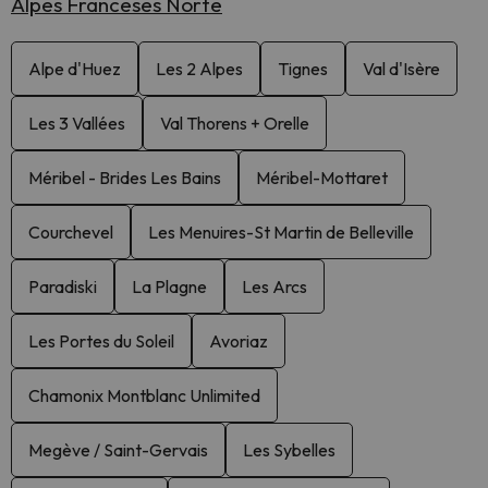
Alpes Franceses Norte
Alpe d'Huez
Les 2 Alpes
Tignes
Val d'Isère
Les 3 Vallées
Val Thorens + Orelle
Méribel - Brides Les Bains
Méribel-Mottaret
Courchevel
Les Menuires-St Martin de Belleville
Paradiski
La Plagne
Les Arcs
Les Portes du Soleil
Avoriaz
Chamonix Montblanc Unlimited
Megève / Saint-Gervais
Les Sybelles