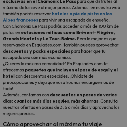
exclusivas en el Chamonix Le Pass
para que disfrutes al
máximo de la nieve al mejor precio. Además, en nuestra web
también podrás reservar
hoteles a pie de pista en los
Alpes franceses
para vivir una escapada de ensueño.
Con Chamonix Le Pass podrás acceder a más de 100 km de
pistas en
estaciones míticas como Brévent-Flégère,
Grands Montets y Le Tour-Balme.
Pero lo mejor es que
reservando en Esquiades.com, también puedes aprovechar
descuentos y packs especiales
para hacer que tu
escapada sea aún más económica.
¿Quieres la máxima comodidad? En Esquiades.com te
ofrecemos
paquetes que incluyen el pase de esquí y el
hotel c
on descuentos especiales. ¡Olvídate de
preocupaciones y deja que nosotros nos encarguemos de
todo!
Además, contamos con
descuentos en pases de varios
días: cuantos más días esquíes, más ahorras.
Consulta
nuestras ofertas en pases de 3, 5 o más días y aprovecha los
mejores precios.
Cómo aprovechar al máximo tu viaje