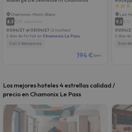
Chamonix-Mont-Blanc
Les H
8.3
9.2
1233 opiniones
5112
01/04/27 al 03/04/27
(2 noches)
01/04/2
2 días de forfait en
Chamonix Le Pass
2 días de
Con 2 desayunos
Solo al
194 €
/pers.
Los mejores hoteles 4 estrellas calidad /
precio en Chamonix Le Pass