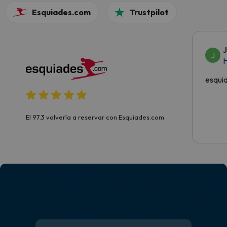
Esquiades.com
Trustpilot
J
H
esqui
El 97.3 volvería a reservar con Esquiades.com