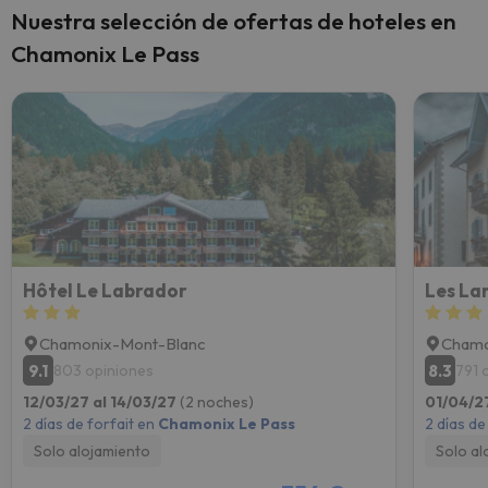
Nuestra selección de ofertas de hoteles en
Chamonix Le Pass
Hôtel Le Labrador
Les La
Chamonix-Mont-Blanc
Chamo
9.1
8.3
803 opiniones
791 
12/03/27 al 14/03/27
(2 noches)
01/04/2
2 días de forfait en
Chamonix Le Pass
2 días de
Solo alojamiento
Solo al