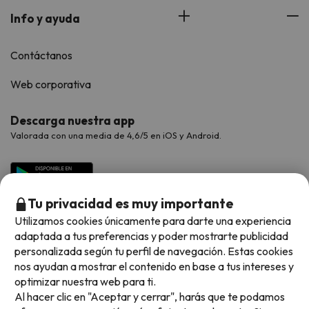
Info y ayuda
Contáctanos
Web corporativa
Descarga nuestra app
Valorada con una media de 4,6/5 en iOS y Android.
Tu privacidad es muy importante
Utilizamos cookies únicamente para darte una experiencia
adaptada a tus preferencias y poder mostrarte publicidad
personalizada según tu perfil de navegación. Estas cookies
nos ayudan a mostrar el contenido en base a tus intereses y
optimizar nuestra web para ti.
Métodos de pago disponibles
Al hacer clic en "Aceptar y cerrar", harás que te podamos