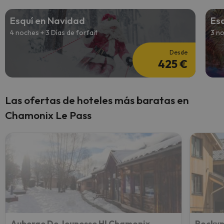
Esquí en Navidad
Esq
4 noches + 3 Días de forfait
3 no
Desde
425 €
Las ofertas de hoteles más baratas en
Chamonix Le Pass
Auberge De Jeunesse HI Chamonix
Rockyp