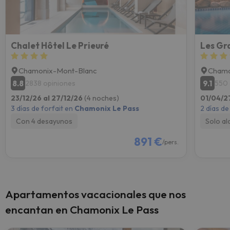
Chalet Hôtel Le Prieuré
Les Gr
Chamonix-Mont-Blanc
Chamo
8.8
9.1
2838 opiniones
550 
23/12/26 al 27/12/26
(4 noches)
01/04/2
3 días de forfait en
Chamonix Le Pass
2 días de
Con 4 desayunos
Solo al
891 €
/pers.
Apartamentos vacacionales que nos
encantan en Chamonix Le Pass