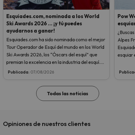
Esquiades.com, nominada a los World
Pow We
Ski Awards 2026 … ¡y tú puedes
esquiar
ayudarnos a ganar!
¿Buscas 
Esquiades.com ha sido nominada como el mejor
Alpes F
Tour Operador de Esquí del mundo en los World
Esquiade
Ski Awards 2026, los “Óscars del esquí” que
esquiar 
premian la excelencia en la industria del esquí.
¡Vota ahora y ayúdanos a alcanzar la cima!
Publicada:
07/08/2026
Publica
Todas las noticias
Opiniones de nuestros clientes