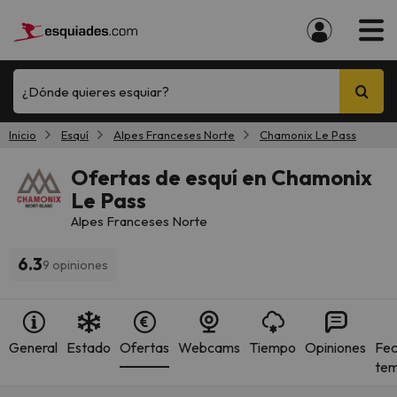
¿Dónde quieres esquiar?
Inicio
Esquí
Alpes Franceses Norte
Chamonix Le Pass
Ofertas de esquí en Chamonix
Le Pass
Alpes Franceses Norte
6.3
9 opiniones
General
Estado
Ofertas
Webcams
Tiempo
Opiniones
Fec
te