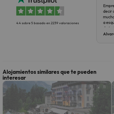
Empre
decir
muchas
a esqu
4.4 sobre 5 basado en 2239 valoraciones
de tod
al cli
Alvar
he ten
culpa 
inmobi
y un t
cancel
cance
Alojamientos similares que te pueden
perfe
interesar
diner
Recom
vacaci
esquia
extra
yo.