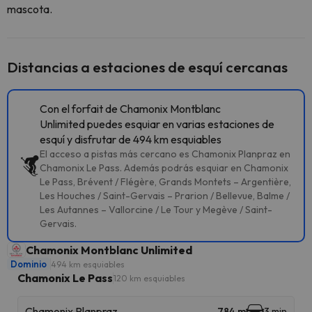
mascota.
Distancias a estaciones de esquí cercanas
Con el forfait de Chamonix Montblanc
Unlimited puedes esquiar en varias estaciones de
esquí y disfrutar de 494 km esquiables
El acceso a pistas más cercano es Chamonix Planpraz en
Chamonix Le Pass. Además podrás esquiar en Chamonix
Le Pass, Brévent / Flégère, Grands Montets – Argentière,
Les Houches / Saint-Gervais – Prarion / Bellevue, Balme /
Les Autannes – Vallorcine / Le Tour y Megève / Saint-
Gervais.
Chamonix Montblanc Unlimited
Dominio
494 km esquiables
Chamonix Le Pass
120 km esquiables
Chamonix Planpraz
784 m
3 min