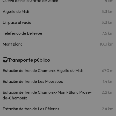
Cueva de hielo Grotte de Glace
4 km
Aiguille du Midi
5.3 km
Un paso al vacío
5.3 km
Teleférico de Bellevue
7.5 km
Mont Blanc
10.3 km
Transporte público
Estación de tren de Chamonix Aiguille du Midi
670 m
Estación de tren de Les Moussoux
1.4 km
Estación de tren de Chamonix-Mont-Blanc Praze-
2.2 km
de-Chamonix
Estación de tren de Les Pèlerins
2.4 km