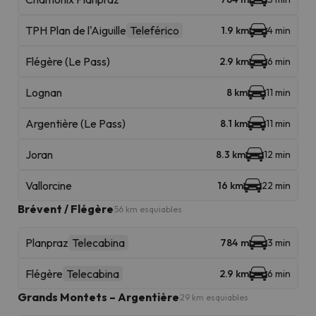
TPH Plan de l'Aiguille
Teleférico
1.9 km
4 min
Flégère (Le Pass)
2.9 km
6 min
Lognan
8 km
11 min
Argentière (Le Pass)
8.1 km
11 min
Joran
8.3 km
12 min
Vallorcine
16 km
22 min
Brévent / Flégère
56 km esquiables
Planpraz
Telecabina
784 m
3 min
Flégère
Telecabina
2.9 km
6 min
Grands Montets – Argentière
29 km esquiables