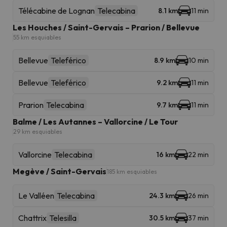
Télécabine de Lognan
Telecabina
8.1 km
11 min
Les Houches / Saint-Gervais – Prarion / Bellevue
55 km esquiables
Bellevue
Teleférico
8.9 km
10 min
Bellevue
Teleférico
9.2 km
11 min
Prarion
Telecabina
9.7 km
11 min
Balme / Les Autannes – Vallorcine / Le Tour
29 km esquiables
Vallorcine
Telecabina
16 km
22 min
Megève / Saint-Gervais
185 km esquiables
Le Valléen
Telecabina
24.3 km
26 min
Chattrix
Telesilla
30.5 km
37 min