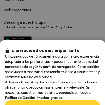
Contáctanos
Web corporativa
Descarga nuestra app
Valorada con una media de 4,6/5 en iOS y Android.
Tu privacidad es muy importante
Utilizamos cookies únicamente para darte una experiencia
adaptada a tus preferencias y poder mostrarte publicidad
personalizada según tu perfil de navegación. Estas cookies
nos ayudan a mostrar el contenido en base a tus intereses y
optimizar nuestra web para ti.
Métodos de pago disponibles
Al hacer clic en "Aceptar y cerrar", harás que te podamos
ofrecer una navegación más eficiente y relevante. Si
necesitas consultar más detalles, puedes leer nuestra
Política de Cookies.
Muchas gracias.