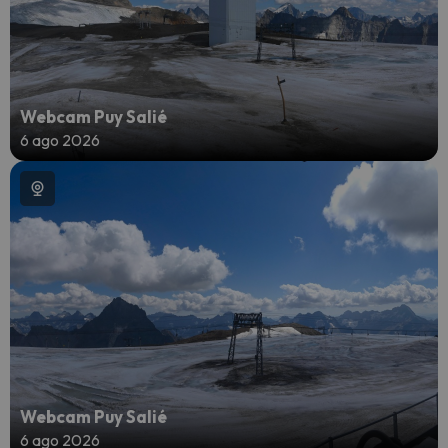
Webcam Puy Salié
6 ago 2026
Webcam Puy Salié
6 ago 2026