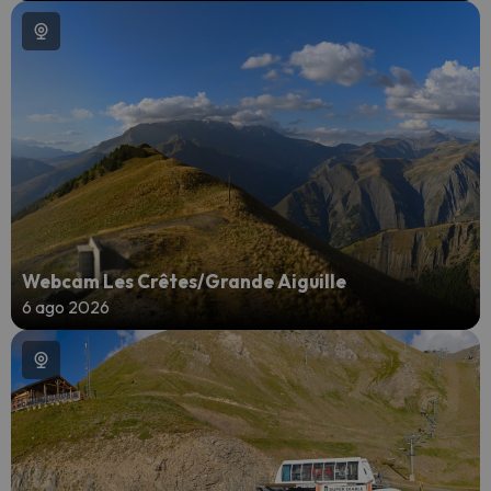
Webcam Les Crêtes/Grande Aiguille
6 ago 2026