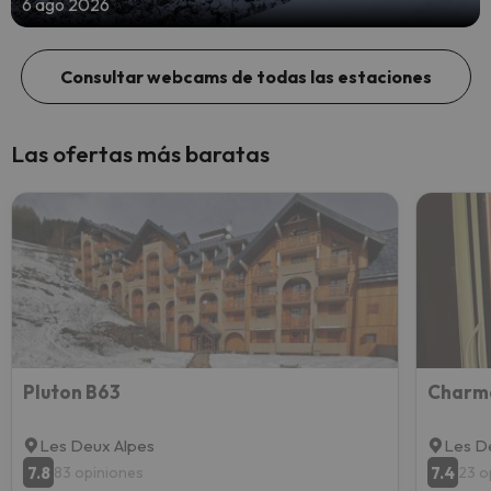
6 ago 2026
Consultar webcams de todas las estaciones
Las ofertas más baratas
Pluton B63
Les Deux Alpes
Les D
7.8
7.4
83 opiniones
23 o