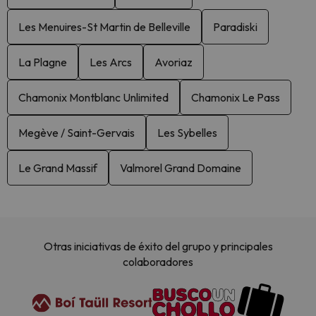
Les Menuires-St Martin de Belleville
Paradiski
La Plagne
Les Arcs
Avoriaz
Chamonix Montblanc Unlimited
Chamonix Le Pass
Megève / Saint-Gervais
Les Sybelles
Le Grand Massif
Valmorel Grand Domaine
Otras iniciativas de éxito del grupo y principales
colaboradores