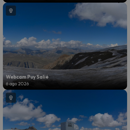
Webcam Puy Salié
6 ago 2026