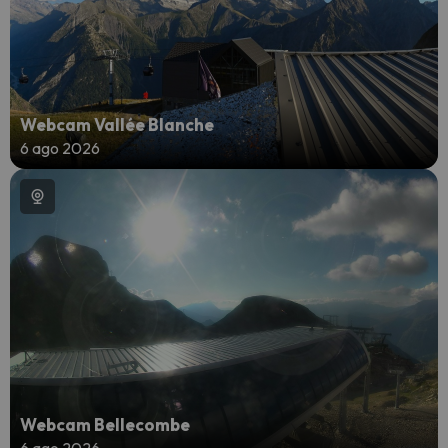
Webcam Vallée Blanche
6 ago 2026
Webcam Bellecombe