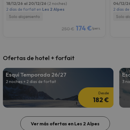
18/12/26 al 20/12/26
(2 noches)
04/12/2
2 días de forfait en
Les 2 Alpes
2 días de
Solo alojamiento
Solo al
174 €
250 €
/pers.
Ofertas de hotel + forfait
Esquí Temporada 26/27
Es
2 noches + 2 días de forfait
3 no
Desde
182 €
Ver más ofertas en Les 2 Alpes