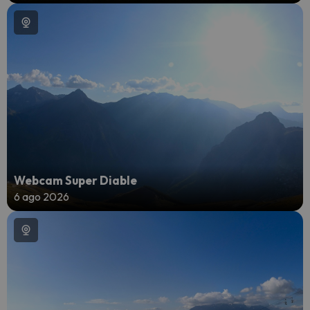
Webcam Super Diable
6 ago 2026