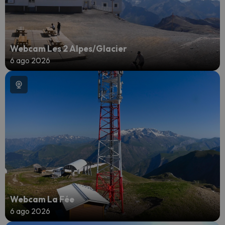
Webcam Les 2 Alpes/Glacier
6 ago 2026
Webcam La Fée
6 ago 2026