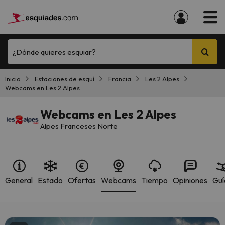
¿Dónde quieres esquiar?
Inicio
Estaciones de esquí
Francia
Les 2 Alpes
Webcams en Les 2 Alpes
Webcams en Les 2 Alpes
Alpes Franceses Norte
General
Estado
Ofertas
Webcams
Tiempo
Opiniones
Guí