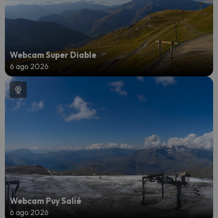
Webcam Super Diable
6 ago 2026
Webcam Puy Salié
6 ago 2026