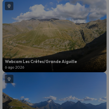
Webcam Les Crêtes/Grande Aiguille
6 ago 2026