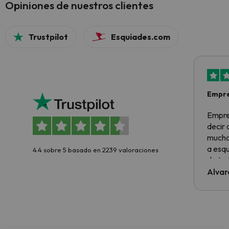
Opiniones de nuestros clientes
Trustpilot
Esquiades.com
Empre
Empre
decir
muchas
a esqu
4.4 sobre 5 basado en 2239 valoraciones
de tod
al cli
Alvar
he ten
culpa 
inmobi
y un t
cancel