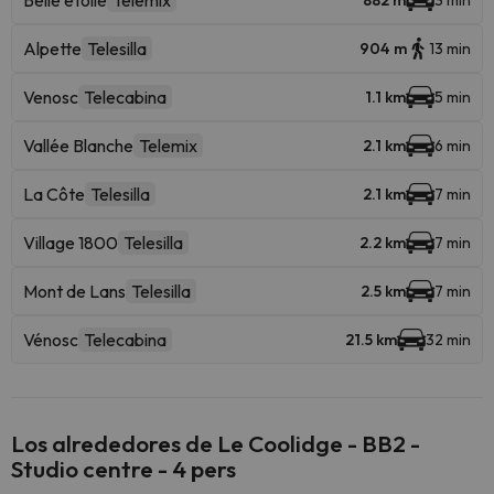
Belle étoile
Telemix
882 m
3 min
Alpette
Telesilla
904 m
13 min
Venosc
Telecabina
1.1 km
5 min
Vallée Blanche
Telemix
2.1 km
6 min
La Côte
Telesilla
2.1 km
7 min
Village 1800
Telesilla
2.2 km
7 min
Mont de Lans
Telesilla
2.5 km
7 min
Vénosc
Telecabina
21.5 km
32 min
Los alrededores de Le Coolidge - BB2 -
Studio centre - 4 pers