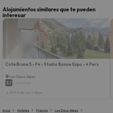
cance
Alojamientos similares que te pueden
perfe
interesar
diner
Recom
vacaci
esquia
extra
yo.
Cote Brune 5 - F4 - Studio Bonne Expo - 4 Pers
Les Deux Alpes
3.7
2 opiniones
a 309 m de Les 2 Alpes
Inicio
Hoteles
Francia
Les Deux Alpes