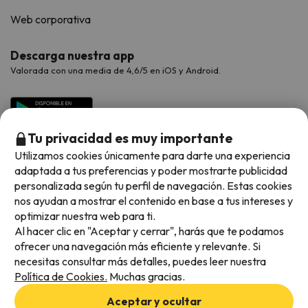
Web corporativa
Descarga nuestra app
Valorada con una media de 4,6/5 en iOS y Android.
Tu privacidad es muy importante
Utilizamos cookies únicamente para darte una experiencia
adaptada a tus preferencias y poder mostrarte publicidad
personalizada según tu perfil de navegación. Estas cookies
nos ayudan a mostrar el contenido en base a tus intereses y
optimizar nuestra web para ti.
Métodos de pago disponibles
Al hacer clic en "Aceptar y cerrar", harás que te podamos
ofrecer una navegación más eficiente y relevante. Si
necesitas consultar más detalles, puedes leer nuestra
Política de Cookies.
Muchas gracias.
Condiciones generales
Aceptar y ocultar