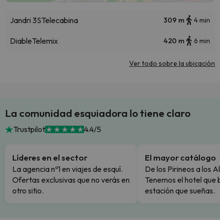
Jandri 3S
Telecabina
309 m
4 min
Diable
Telemix
420 m
6 min
Ver todo sobre la ubicación
La comunidad esquiadora lo tiene claro
Trustpilot
4.4/5
Líderes en el sector
El mayor catálogo
La agencia nº1 en viajes de esquí.
De los Pirineos a los A
Ofertas exclusivas que no verás en
Tenemos el hotel que 
otro sitio.
estación que sueñas.