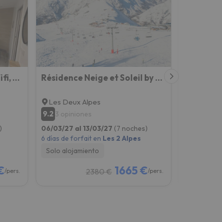
4 Pers, Pied Des Pistes, Wifi, Netflix, Lave-vaisselle
Résidence Neige et Soleil by Leavetown Vacations
Apartmen
Les Deux Alpes
Les Deux
9.2
9.4
3 opiniones
21 opin
)
06/03/27 al 13/03/27
(7 noches)
06/12/26 a
6 días de forfait en
Les 2 Alpes
4 días de fo
Solo alojamiento
Solo aloj
€
1665 €
2380 €
/pers.
/pers.