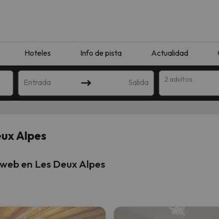
Hoteles
Info de pista
Actualidad
2 adultos
Entrada
Salida
eux Alpes
 web en Les Deux Alpes
que coincida con tu búsqueda. Prueba a modificar el destino.