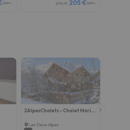
€
205 €
294 €
/pers.
/pers.
2AlpesChalets - Chalet Marie 2 - Standing et Sauna aux pieds des pistes
Hôtel Aa
Les Deux Alpes
Les Deux