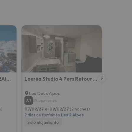
Studio Cabine 4 pers Les2Alpes 21m²
Louréa Studio 4 Pers Retour Skis Au Pieds
Les Deux Alpes
Les Deux
7.7
4.8
39 opiniones
1 opini
s)
07/02/27 al 09/02/27
(2 noches)
04/12/26 a
2 días de forfait en
Les 2 Alpes
2 días de fo
Solo alojamiento
Solo aloj