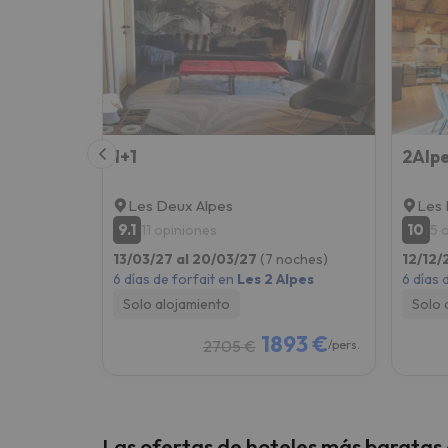
¡Vaya! Parece que nuestro buscador ha perdido
1+1
Les Deux Alpes
Les 
9.1
10
11 opiniones
5 
13/03/27 al 20/03/27
(7 noches)
12/12/
6 días de forfait en
Les 2 Alpes
6 días 
Solo alojamiento
Solo 
1893 €
2705 €
/pers.
Las ofertas de hoteles más baratas