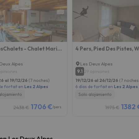
 el norte. En cuanto encuentre su brújula vuelve.
2AlpesChalets - Chalet Marie 1 - Standing et Sauna au pieds des pistes
Deux Alpes
Les Deux Alpes
9.1
opiniones
29 opiniones
26 al 19/12/26
(7 noches)
19/12/26 al 26/12/26
(7 noches
de forfait en
Les 2 Alpes
6 días de forfait en
Les 2 Alpes
alojamiento
Solo alojamiento
1706 €
1382 
2438 €
1975 €
/pers.
 en Les Deux Alpes