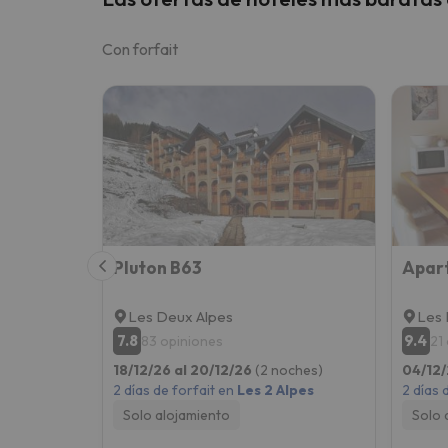
Con forfait
Pluton B63
Apar
Les Deux Alpes
Les 
7.8
9.4
83 opiniones
21
18/12/26 al 20/12/26
(2 noches)
04/12/
2 días de forfait en
Les 2 Alpes
2 días 
Solo alojamiento
Solo 