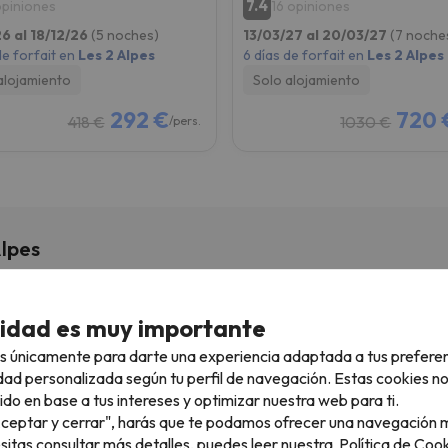
7.4
opiniones
16 opiniones
26 al 18/12/26
(5 noches)
13/03/27 al 20/03/27
(7 noche
de forfait en
Les 2 Alpes
6 días de forfait en
Les 2 Alpes
alojamiento
Solo alojamiento
292 €
720 
418 €
1030 €
/pers.
lpes
cidad es muy importante
s únicamente para darte una experiencia adaptada a tus prefere
artamentos y estudios multi residences 1650
dad personalizada según tu perfil de navegación. Estas cookies n
es Deux Alpes
ido en base a tus intereses y optimizar nuestra web para ti.
"Aceptar y cerrar", harás que te podamos ofrecer una navegación m
uados en la localidad de
Deux Alpes, a pie de pistas de la estación
esitas consultar más detalles, puedes leer nuestra
Política de Cook