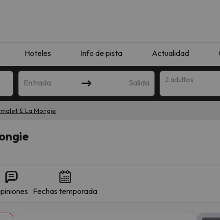
Hoteles
Info de pista
Actualidad
2 adultos
Entrada
Salida
rmalet & La Mongie
ongie
piniones
Fechas temporada
que coincida con tu búsqueda. Prueba a modificar el destino.