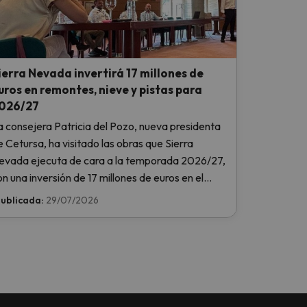
ierra Nevada invertirá 17 millones de
uros en remontes, nieve y pistas para
026/27
a consejera Patricia del Pozo, nueva presidenta
e Cetursa, ha visitado las obras que Sierra
evada ejecuta de cara a la temporada 2026/27,
on una inversión de 17 millones de euros en el
istema de nieve, el pisado de pistas, la gestión de
ublicada:
29/07/2026
emontes y la reordenación de aparcamientos.