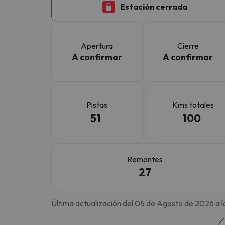
Estación cerrada
¡Vaya! Parece que nuestro buscador ha perdido
Apertura
Cierre
A confirmar
A confirmar
Pistas
Kms totales
51
100
Remontes
27
Última actualización del 05 de Agosto de 2026 a l