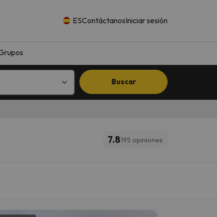
ES
Contáctanos
Iniciar sesión
Grupos
Buscar
7.8
195 opiniones