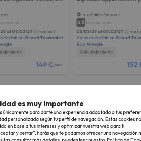
eges
Luz-Saint-Sauveur
6.5
 opiniones
123 opiniones
27 al 07/02/27
(2 noches)
05/02/27 al 07/02/27
(2 noch
de forfait en
Grand Tourmalet
2 días de forfait en
Grand Tour
ongie
& La Mongie
alojamiento
Solo alojamiento
149 €
152 
/pers.
cidad es muy importante
s únicamente para darte una experiencia adaptada a tus prefere
Esquí en Navidad
E
dad personalizada según tu perfil de navegación. Estas cookies n
4 noches + 3 Días de forfait
4
ido en base a tus intereses y optimizar nuestra web para ti.
"Aceptar y cerrar", harás que te podamos ofrecer una navegación m
e
Desde
esitas consultar más detalles, puedes leer nuestra
Política de Cook