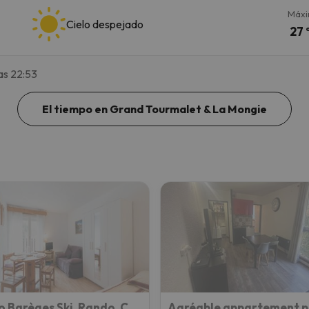
Máx
Cielo despejado
27 
as 22:53
El tiempo en Grand Tourmalet & La Mongie
Studio Barèges Ski, Rando, Cure