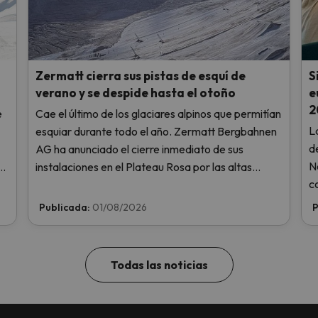
Zermatt cierra sus pistas de esquí de
S
verano y se despide hasta el otoño
e
2
e
Cae el último de los glaciares alpinos que permitían
L
esquiar durante todo el año. Zermatt Bergbahnen
d
AG ha anunciado el cierre inmediato de sus
N
ra
instalaciones en el Plateau Rosa por las altas
c
.
temperaturas, sin llegar siquiera a abrir este fin de
s
semana.
Publicada:
01/08/2026
P
r
Todas las noticias