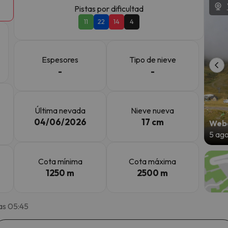
Pistas por dificultad
11
22
14
4
 el norte. En cuanto encuentre su brújula vuelve.
Espesores
Tipo de nieve
-
-
Última nevada
Nieve nueva
04/06/2026
17 cm
Webc
5 ag
Cota mínima
Cota máxima
1250 m
2500 m
as 05:45