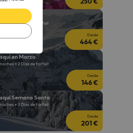
250 €
emana de Esquí
 noches + 6 Días de forfait
Desde
464 €
squí en Marzo
 noches + 2 Días de forfait
Desde
146 €
squí Semana Santa
 noches + 3 Días de forfait
Desde
201 €