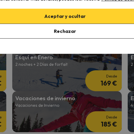
€
227 €
Esquí Entre Semana
S
Aceptar y ocultar
5 noches + 4 días de forfait
7
Rechazar
e
Desde
€
341 €
Esquí en Enero
E
2 noches + 2 Días de forfait
2
e
Desde
€
169 €
Vacaciones de invierno
E
Vacaciones de Invierno
4
e
Desde
€
185 €