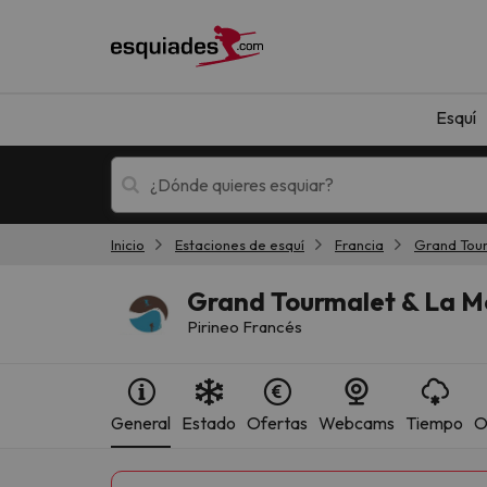
Esquí
Inicio
Estaciones de esquí
Francia
Grand Tou
Esquí
Escapadas
Grand Tourmalet & La M
Pirineo Francés
General
Estado
Ofertas
Webcams
Tiempo
O
¡Vaya! No hemos encontrado ningún resultado 