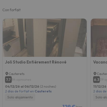
Con forfait
Joli Studio Entièrement Rénové
Vacanc
Cauterets
Caute
7.7
6.3
84 opiniones
39 o
04/12/26 al 06/12/26
(2 noches)
11/12/26
2 días de forfait en
Cauterets
2 días de
Solo alojamiento
Solo al
129 €
/pers.