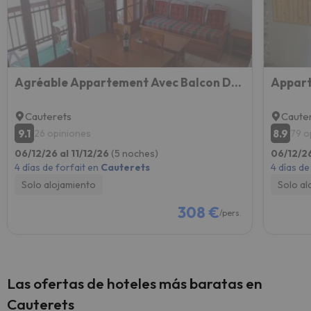
Agréable Appartement Avec Balcon Dans Résidence Calme
Cauterets
Caute
9.1
8.9
26 opiniones
79 o
06/12/26 al 11/12/26
(5 noches)
06/12/26
4 días de forfait en
Cauterets
4 días de
Solo alojamiento
Solo al
308 €
/pers.
Las ofertas de hoteles más baratas en
Cauterets