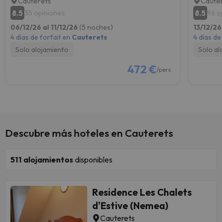
Cauterets
Caute
8.5
8.5
35 opiniones
96 o
06/12/26 al 11/12/26
(5 noches)
13/12/26
4 días de forfait en
Cauterets
4 días de
Solo alojamiento
Solo al
472 €
/pers.
Descubre más hoteles en Cauterets
511
alojamientos
disponibles
Residence Les Chalets
d'Estive (Nemea)
Cauterets