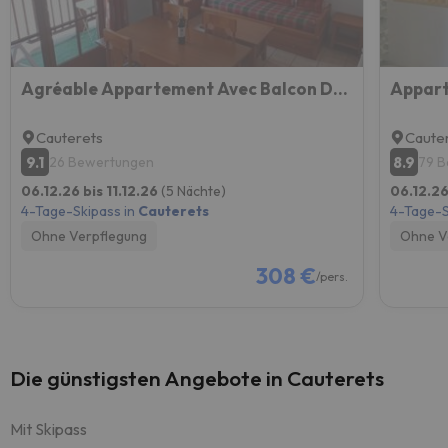
Agréable Appartement Avec Balcon Dans Résidence Calme
Cauterets
Caute
9.1
8.9
26 Bewertungen
79 
06.12.26 bis 11.12.26
(5 Nächte)
06.12.26
4-Tage-Skipass in
Cauterets
4-Tage-S
Ohne Verpflegung
Ohne V
308 €
/pers.
Die günstigsten Angebote in Cauterets
Mit Skipass