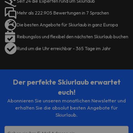
Seit 24 die Experten rund um Skiurlaub
Auch das Dorf Cauterets mit
seinem reichen Erbe aus dem 19.
Mehr als 222.905 Bewertungen in 7 Sprachen
Jahrhundert ist einen Besuch wert.
Es ist seit Jahrhunderten für sein
Die besten Angebote für Skiurlaub in ganz Europa
Wasser mit wohltuenden
Eigenschaften bekannt und
Reibungslos und flexibel den nächsten Skiurlaub buchen
beherbergt ein Thermalzentrum,
Rund um die Uhr erreichbar - 365 Tage im Jahr
das auf HNO- und
Rheumatologiekuren spezialisiert
ist.
Jetzt Garden & City Cauterets
Balneo 3* buchen
!
Der perfekte Skiurlaub erwartet
euch!
Einige der detaillierten Dienste
Abonnieren Sie unseren monatlichen Newsletter und
können bezahlt werden. Sie können
erhalten Sie die absolut besten Angebote für
die Preise direkt in der Einrichtung
überprüfen
. Diese Informationen
Skiurlaub.
können von der Unterkunft
geändert werden.