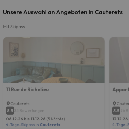
Unsere Auswahl an Angeboten in Cauterets
Mit Skipass
11 Rue de Richelieu
Cauterets
Caute
8.5
8.5
35 Bewertungen
96 
06.12.26 bis 11.12.26
(5 Nächte)
13.12.26
4-Tage-Skipass in
Cauterets
4-Tage-S