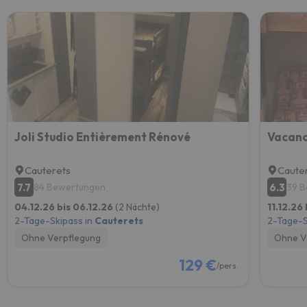
Joli Studio Entièrement Rénové
Vacanc
Cauterets
Caute
7.7
6.3
84 Bewertungen
39 
04.12.26 bis 06.12.26
(2 Nächte)
11.12.26
2-Tage-Skipass in
Cauterets
2-Tage-S
Ohne Verpflegung
Ohne V
129 €
/pers.