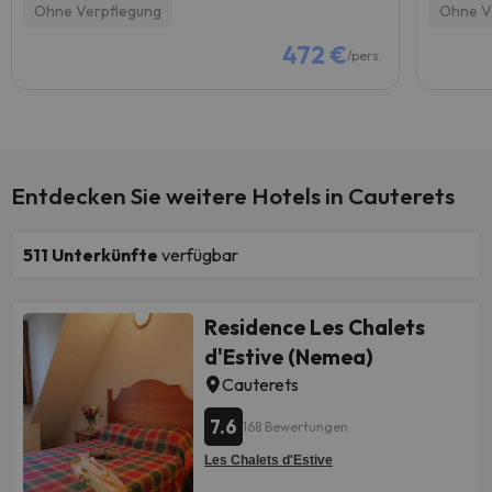
Ohne Verpflegung
Ohne V
472 €
/pers.
Entdecken Sie weitere Hotels in Cauterets
511
Unterkünfte
verfügbar
Residence Les Chalets
d'Estive (Nemea)
Cauterets
7.6
168 Bewertungen
Les Chalets d'Estive