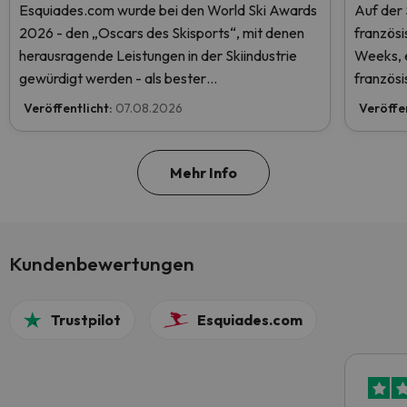
Esquiades.com wurde bei den World Ski Awards
Auf der
2026 - den „Oscars des Skisports“, mit denen
französ
herausragende Leistungen in der Skiindustrie
Weeks, e
gewürdigt werden - als bester
französi
Skiurlaubveranstalter der Welt nominiert.
Veröffentlicht:
07.08.2026
Veröffe
Stimmen Sie jetzt ab und helfen Sie uns, den
ersten Platz zu erreichen!
Mehr Info
Kundenbewertungen
Trustpilot
Esquiades.com