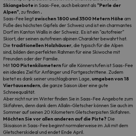
Skiangebote
in Saas-Fee, auch bekannt als
"Perle der
Alpen"
, zu finden
.
Saas-Fee liegt
zwischen 1800 und 3500 Metern Höhe
am
Fuße des höchsten Gipfels der Schweiz und ist ein charmantes
Dorf im Kanton Wallis in der Schweiz. Es ist ein "autofreier"
Skiort, der seinen autofreien alpinen Charakter bewahrt hat.
Die
traditionellen Holzhäuser
, die typisch für die Alpen
sind, bilden den perfekten Rahmen für eine Skiwoche mit
Freunden oder der Familie.
Mit
100 Pistenkilometern
für alle Könnerstufen ist Saas-Fee
ein ideales Ziel für Anfänger und Fortgeschrittene. Zudem
bietet es dank seiner unschlagbaren Lage,
umgeben von 18
Viertausendern
, die ganze Saison über eine gute
Schneequalität.
Aber nicht nur im Winter finden Sie in Saas-Fee Angebote zum
Skifahren, denn dank dem Allalin-Gletscher können Sie auch im
Sommer auf seinen 20 Kilometern Gletscherpisten Skifahren.
Möchten Sie vor allen anderen auf die Piste?
Die
Skisaison in Saas-Fee beginnt normalerweise im Juli mit dem
Gletscherskideal und endet Ende April.