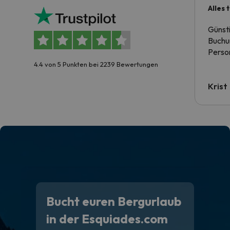
Alles 
Günst
Buchun
Person
4.4 von 5 Punkten bei 2239 Bewertungen
Krist
Bucht euren Bergurlaub
in der Esquiades.com