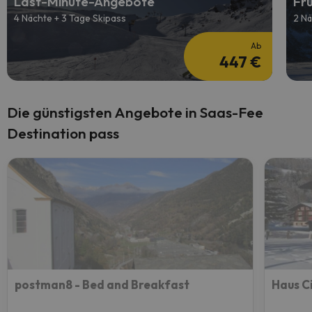
Last-Minute-Angebote
Fr
4 Nächte + 3 Tage Skipass
2 Nä
Ab
447 €
Die günstigsten Angebote in Saas-Fee
Destination pass
postman8 - Bed and Breakfast
Haus C