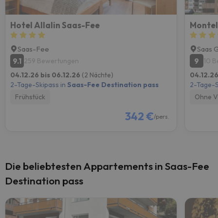
Hotel Allalin Saas-Fee
Montel
Saas-Fee
Saas 
9.1
9
259 Bewertungen
10 B
04.12.26 bis 06.12.26
(2 Nächte)
04.12.26
2-Tage-Skipass in
Saas-Fee Destination pass
2-Tage-S
Frühstück
Ohne V
342 €
/pers.
Die beliebtesten Appartements in Saas-Fee
Destination pass