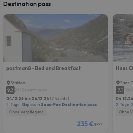
Destination pass
postman8 - Bed and Breakfast
Haus C
Stalden
Saas 
9.3
7.1
291 Bewertungen
120
04.12.26 bis 06.12.26
(2 Nächte)
04.12.26
2-Tage-Skipass in
Saas-Fee Destination pass
2-Tage-S
Ohne Verpflegung
Ohne V
235 €
/pers.