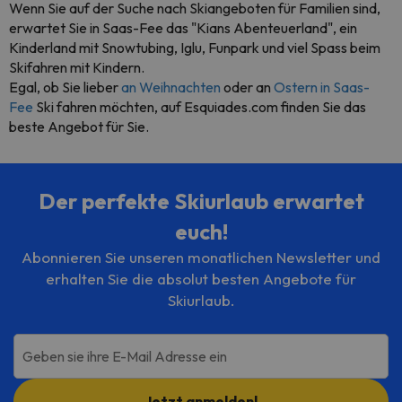
Wenn Sie auf der Suche nach Skiangeboten für Familien sind,
erwartet Sie in Saas-Fee das "Kians Abenteuerland", ein
Kinderland mit Snowtubing, Iglu, Funpark und viel Spass beim
Skifahren mit Kindern.
Egal, ob Sie lieber
an Weihnachten
oder an
Ostern in Saas-
Fee
Ski fahren möchten, auf Esquiades.com finden Sie das
beste Angebot für Sie.
Der perfekte Skiurlaub erwartet
euch!
Abonnieren Sie unseren monatlichen Newsletter und
erhalten Sie die absolut besten Angebote für
Skiurlaub.
Geben sie ihre E-Mail Adresse ein
Jetzt anmelden!