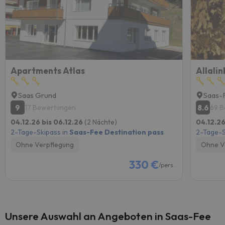
Apartments Atlas
Allalin
Saas Grund
Saas-
9
8.6
17 Bewertungen
69 
04.12.26 bis 06.12.26
(2 Nächte)
04.12.26
2-Tage-Skipass in
Saas-Fee Destination pass
2-Tage-S
Ohne Verpflegung
Ohne V
330 €
/pers.
Unsere Auswahl an Angeboten in Saas-Fee