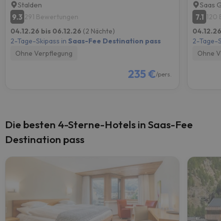
Stalden
Saas 
9.3
7.1
291 Bewertungen
120
04.12.26 bis 06.12.26
(2 Nächte)
04.12.26
2-Tage-Skipass in
Saas-Fee Destination pass
2-Tage-S
Ohne Verpflegung
Ohne V
235 €
/pers.
Die besten 4-Sterne-Hotels in Saas-Fee
Destination pass