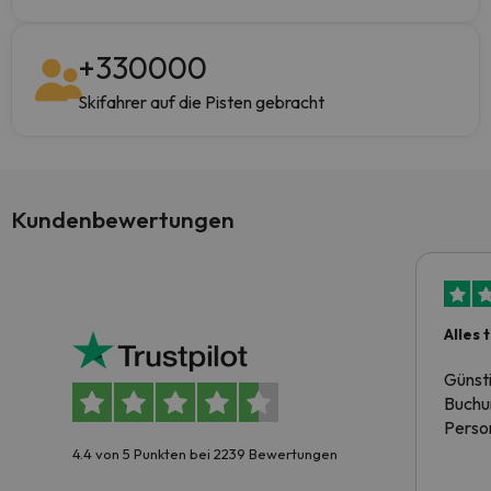
+
330000
Skifahrer auf die Pisten gebracht
Kundenbewertungen
Alles 
Günst
Buchun
Person
4.4 von 5 Punkten bei 2239 Bewertungen