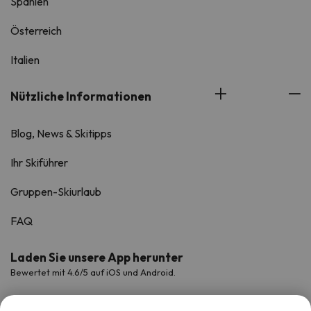
Spanien
Österreich
Italien
Nützliche Informationen
Blog, News & Skitipps
Ihr Skiführer
Gruppen-Skiurlaub
FAQ
Laden Sie unsere App herunter
Bewertet mit 4.6/5 auf iOS und Android.