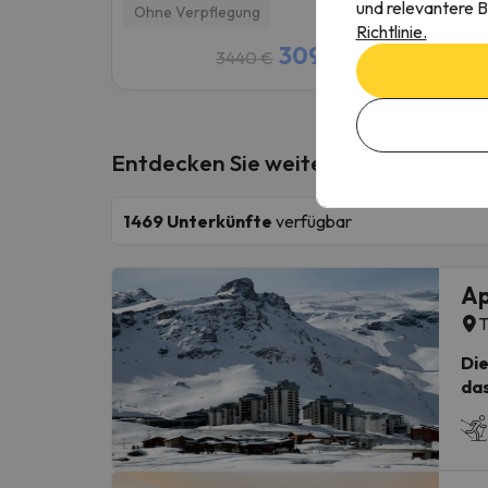
und relevantere B
Ohne Verpflegung
Ohne 
Richtlinie.
3095 €
3440 €
/pers.
Entdecken Sie weitere Hotels in Tig
1469
Unterkünfte
verfügbar
Ap
T
Die
das
App
(we
Der