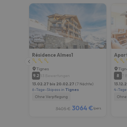
Résidence Almes1
Tignes
Tign
9.2
8
53 Bewertungen
7 
13.02.27 bis 20.02.27
(7 Nächte)
13.12.2
6-Tage-Skipass in
Tignes
4-Tage
Ohne Verpflegung
Ohne 
3064 €
3405 €
/pers.