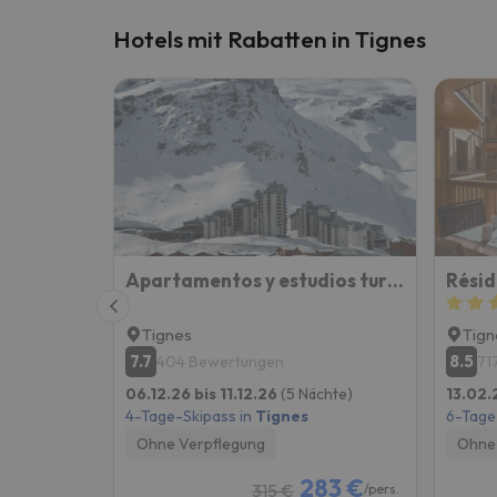
Hotels mit Rabatten in Tignes
Apartamentos y estudios turísticos en Val Claret (Tignes)
Résid
Tignes
Tign
7.7
8.5
404 Bewertungen
71
06.12.26 bis 11.12.26
(5 Nächte)
13.02.
4-Tage-Skipass in
Tignes
6-Tage
Ohne Verpflegung
Ohne 
283 €
315 €
/pers.