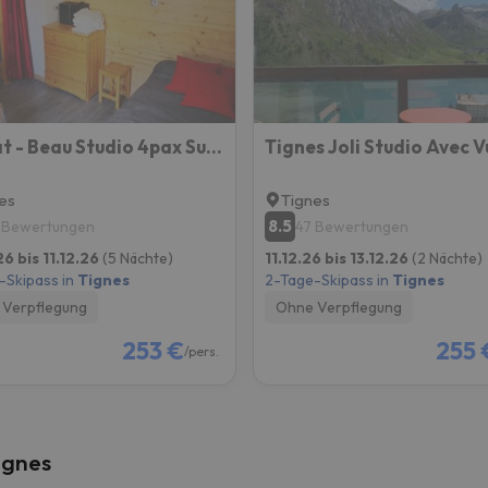
erirrt. Sobald er seinen Kompass gefunden hat, wird er zurück sein.
Borsat - Beau Studio 4pax Sur Les Pistes, Avec Balcon
es
Tignes
8.5
 Bewertungen
47 Bewertungen
26 bis 11.12.26
(5 Nächte)
11.12.26 bis 13.12.26
(2 Nächte)
-Skipass in
Tignes
2-Tage-Skipass in
Tignes
Verpflegung
Ohne Verpflegung
253 €
255 
/pers.
ignes