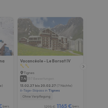
ana
Vacancéole - Le Borsat IV
Hotel Vi
Tignes
Tignes
7.4
8.7
357 Bewertungen
791 Be
e)
13.02.27 bis 20.02.27
(7 Nächte)
13.02.27 b
6-Tage-Skipass in
Tignes
6-Tage-Skip
Ohne Verpflegung
Frühstück
€
1165 €
1295 €
/pers.
/pers.