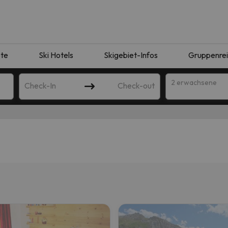
te
Ski Hotels
Skigebiet-Infos
Gruppenre
2 erwachsene
Check-In
Check-out
ie Ihrer Suche entsprechen. Versuchen Sie, das Ziel zu ändern.