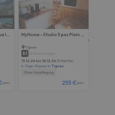
Tignes Joli Studio Avec Vue Imprenable Sur Le Lac
MyHome - Studio 5 pax Plein Soleil - Propre, bon marché, emplacement top !
Tignes
Tignes
8.1
7.4
36 Bewertungen
10 Bew
13.12.26 bis 18.12.26
(5 Nächte)
06.12.26 bi
4-Tage-Skipass in
Tignes
4-Tage-Skip
Ohne Verpflegung
Ohne Verp
€
255 €
/pers.
/pers.