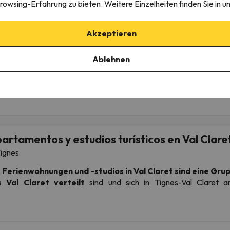
rowsing-Erfahrung zu bieten. Weitere Einzelheiten finden Sie in u
Verpflegung
Frühstück
425 €
561 
473 €
624 €
/pers.
Akzeptieren
Ablehnen
nes
artamentos y estudios turísticos en Val Clare
ignes
 Ferienwohnungen und -studios in Val Claret
sind eine Gru
 Val Claret verteilt
sind und sich in Tignes-Val Claret 
artements/Studios ist zu bestätigen und wird bei der C
nn Sie die genaue Lage benötigen, kontaktieren Sie uns bitte und 
 Standort und die Adresse auf der Website und auf dem Buchung