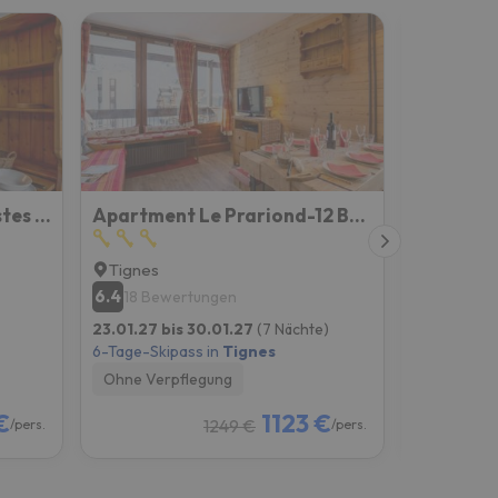
Studio Rond Point des Pistes - Val Claret-12 by Interhome
Apartment Le Prariond-12 By Interhome
Tignes
Tignes
6.4
7
18 Bewertungen
6 Bewe
23.01.27 bis 30.01.27
(7 Nächte)
02.01.27 b
6-Tage-Skipass in
Tignes
6-Tage-Skip
Ohne Verpflegung
Ohne Verp
€
1123 €
1249 €
/pers.
/pers.