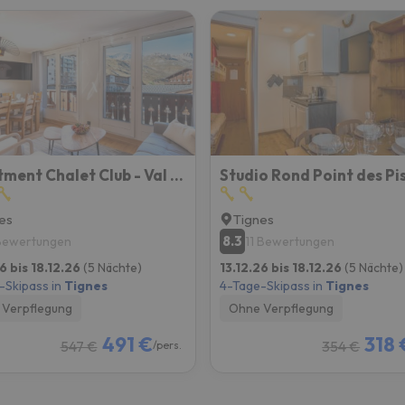
Apartment Chalet Club - Val Claret-8 By Interhome
es
Tignes
8.3
Bewertungen
11 Bewertungen
6 bis 18.12.26
(5 Nächte)
13.12.26 bis 18.12.26
(5 Nächte)
-Skipass in
Tignes
4-Tage-Skipass in
Tignes
Verpflegung
Ohne Verpflegung
491 €
318 
547 €
354 €
/pers.