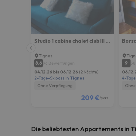
Es sieht so aus, als hätte sich unser Sucher v
Studio 1 cabine chalet club III refait à neuf
Tignes
Tign
8.6
9
96 Bewertungen
38
04.12.26 bis 06.12.26
(2 Nächte)
06.12.
2-Tage-Skipass in
Tignes
4-Tage
Ohne Verpflegung
Ohne 
209 €
/pers.
Die beliebtesten Appartements in T