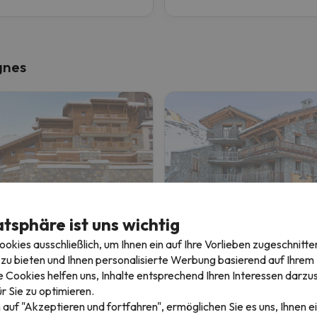
gnes
Résidence CGH La Ferme du Val Claret
atsphäre ist uns wichtig
kies ausschließlich, um Ihnen ein auf Ihre Vorlieben zugeschnitte
es
Tignes
zu bieten und Ihnen personalisierte Werbung basierend auf Ihrem P
8.4
 Bewertungen
111 Bewertungen
 Cookies helfen uns, Inhalte entsprechend Ihren Interessen darzus
r Sie zu optimieren.
26 bis 11.12.26
(5 Nächte)
06.12.26 bis 11.12.26
(5 Nächte)
 auf "Akzeptieren und fortfahren", ermöglichen Sie es uns, Ihnen ei
-Skipass in
Tignes
4-Tage-Skipass in
Tignes