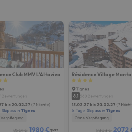
ence Club MMV L'Altaviva
Résidence Village Mont
es
Tignes
8.1
7 Bewertungen
568 Bewertungen
27 bis 20.02.27
(7 Nächte)
13.02.27 bis 20.02.27
(7 Nächt
-Skipass in
Tignes
6-Tage-Skipass in
Tignes
Verpflegung
Ohne Verpflegung
1980 €
2072 
2201 €
2303 €
/pers.