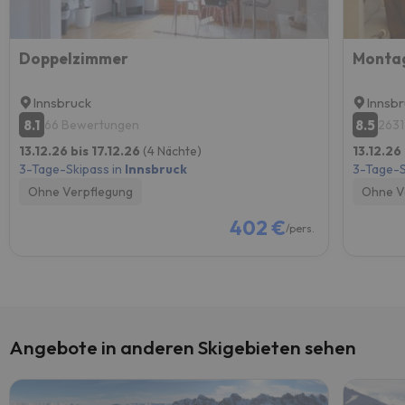
Doppelzimmer
Montag
Innsbruck
Innsb
8.1
8.5
66 Bewertungen
2631
13.12.26 bis 17.12.26
(4 Nächte)
13.12.26
3-Tage-Skipass in
Innsbruck
3-Tage-S
Ohne Verpflegung
Ohne V
402 €
/pers.
Angebote in anderen Skigebieten sehen