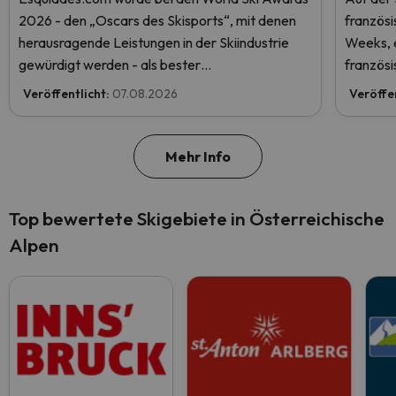
2026 - den „Oscars des Skisports“, mit denen
französ
herausragende Leistungen in der Skiindustrie
Weeks, e
gewürdigt werden - als bester
französi
Skiurlaubveranstalter der Welt nominiert.
Veröffentlicht:
07.08.2026
Veröffe
Stimmen Sie jetzt ab und helfen Sie uns, den
ersten Platz zu erreichen!
Mehr Info
Top bewertete Skigebiete in Österreichische
Alpen