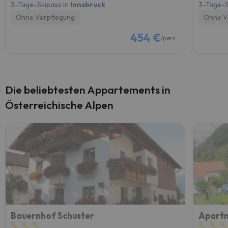
3-Tage-Skipass in
Innsbruck
3-Tage-S
Ohne Verpflegung
Ohne V
454 €
/pers.
Die beliebtesten Appartements in
Österreichische Alpen
Bauernhof Schuster