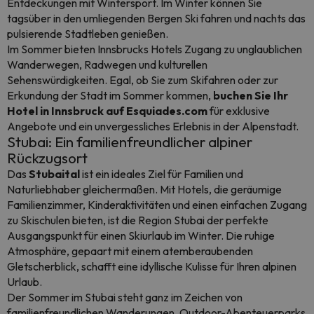
Entdeckungen mit Wintersport. Im Winter können Sie
tagsüber in den umliegenden Bergen Ski fahren und nachts das
pulsierende Stadtleben genießen.
Im Sommer bieten Innsbrucks Hotels Zugang zu unglaublichen
Wanderwegen, Radwegen und kulturellen
Sehenswürdigkeiten. Egal, ob Sie zum Skifahren oder zur
Erkundung der Stadt im Sommer kommen,
buchen Sie Ihr
Hotel in Innsbruck auf Esquiades.com
für exklusive
Angebote und ein unvergessliches Erlebnis in der Alpenstadt.
Stubai: Ein familienfreundlicher alpiner
Rückzugsort
Das
Stubaital
ist ein ideales Ziel für Familien und
Naturliebhaber gleichermaßen. Mit Hotels, die geräumige
Familienzimmer, Kinderaktivitäten und einen einfachen Zugang
zu Skischulen bieten, ist die Region Stubai der perfekte
Ausgangspunkt für einen Skiurlaub im Winter. Die ruhige
Atmosphäre, gepaart mit einem atemberaubenden
Gletscherblick, schafft eine idyllische Kulisse für Ihren alpinen
Urlaub.
Der Sommer im Stubai steht ganz im Zeichen von
familienfreundlichen Wanderungen, Outdoor-Abenteuerparks