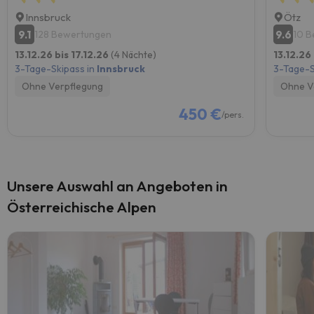
Innsbruck
Ötz
9.1
9.6
128 Bewertungen
10 B
13.12.26 bis 17.12.26
(4 Nächte)
13.12.26
3-Tage-Skipass in
Innsbruck
3-Tage-S
Ohne Verpflegung
Ohne V
450 €
/pers.
Unsere Auswahl an Angeboten in
Österreichische Alpen