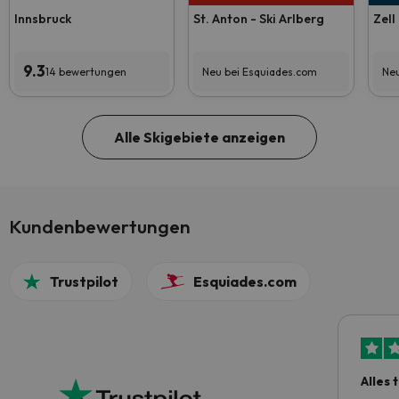
Innsbruck
St. Anton - Ski Arlberg
Zell
9.3
14 bewertungen
Neu bei Esquiades.com
Neu
Alle Skigebiete anzeigen
Kundenbewertungen
Trustpilot
Esquiades.com
Alles 