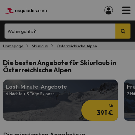
Wohin geht's?
Homepage
Skiurlaub
Österreichische Alpen
Die besten Angebote für Skiurlaub in
Österreichische Alpen
Last-Minute-Angebote
Fr
4 Nächte + 3 Tage Skipass
2 Nä
Ab
391 €
Die günstigsten Angebote in