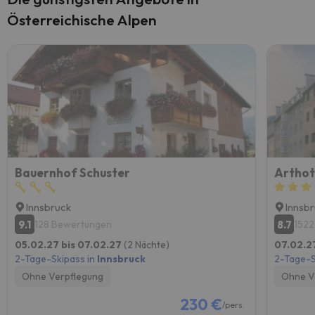
Österreichische Alpen
Bauernhof Schuster
Arthot
Innsbruck
Innsb
9.1
8.7
128 Bewertungen
1522
05.02.27 bis 07.02.27
(2 Nächte)
07.02.2
2-Tage-Skipass in
Innsbruck
2-Tage-S
Ohne Verpflegung
Ohne V
230 €
/pers.