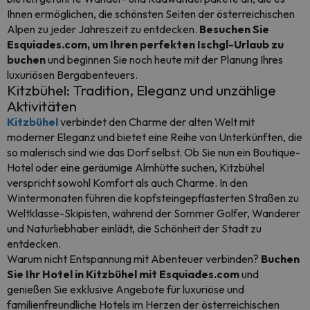
Ihnen ermöglichen, die schönsten Seiten der österreichischen
Alpen zu jeder Jahreszeit zu entdecken.
Besuchen Sie
Esquiades.com, um Ihren perfekten Ischgl-Urlaub zu
buchen
und beginnen Sie noch heute mit der Planung Ihres
luxuriösen Bergabenteuers.
Kitzbühel: Tradition, Eleganz und unzählige
Aktivitäten
Kitzbühel
verbindet den Charme der alten Welt mit
moderner Eleganz und bietet eine Reihe von Unterkünften, die
so malerisch sind wie das Dorf selbst. Ob Sie nun ein Boutique-
Hotel oder eine geräumige Almhütte suchen, Kitzbühel
verspricht sowohl Komfort als auch Charme. In den
Wintermonaten führen die kopfsteingepflasterten Straßen zu
Weltklasse-Skipisten, während der Sommer Golfer, Wanderer
und Naturliebhaber einlädt, die Schönheit der Stadt zu
entdecken.
Warum nicht Entspannung mit Abenteuer verbinden?
Buchen
Sie Ihr Hotel in Kitzbühel mit Esquiades.com
und
genießen Sie exklusive Angebote für luxuriöse und
familienfreundliche Hotels im Herzen der österreichischen