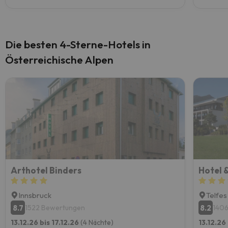
Die besten 4-Sterne-Hotels in
Österreichische Alpen
Arthotel Binders
Hotel 
Innsbruck
Telfes
8.7
8.2
1522 Bewertungen
140
13.12.26 bis 17.12.26
(4 Nächte)
13.12.26