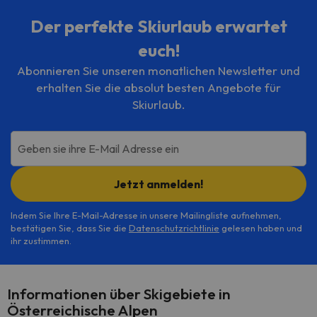
Der perfekte Skiurlaub erwartet
euch!
Abonnieren Sie unseren monatlichen Newsletter und
erhalten Sie die absolut besten Angebote für
Skiurlaub.
Geben sie ihre E-Mail Adresse ein
Jetzt anmelden!
Indem Sie Ihre E-Mail-Adresse in unsere Mailingliste aufnehmen,
bestätigen Sie, dass Sie die
Datenschutzrichtlinie
gelesen haben und
ihr zustimmen.
Informationen über Skigebiete in
Österreichische Alpen