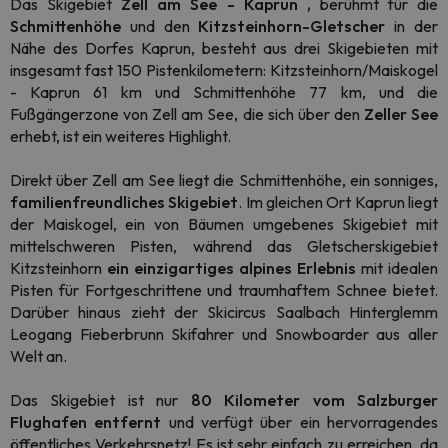
Das Skigebiet
Zell am See - Kaprun
,
berühmt für die
Schmittenhöhe
und den
Kitzsteinhorn-Gletscher
in der
Nähe des Dorfes Kaprun, besteht aus drei Skigebieten mit
insgesamt fast 150 Pistenkilometern: Kitzsteinhorn/Maiskogel
- Kaprun 61 km und Schmittenhöhe 77 km, und die
Fußgängerzone von Zell am See, die sich über den
Zeller See
erhebt, ist ein weiteres Highlight.
Direkt über Zell am See liegt die Schmittenhöhe, ein sonniges,
familienfreundliches Skigebiet
. Im gleichen Ort Kaprun liegt
der Maiskogel, ein von Bäumen umgebenes Skigebiet mit
mittelschweren Pisten, während das Gletscherskigebiet
Kitzsteinhorn
ein einzigartiges alpines Erlebnis
mit idealen
Pisten für Fortgeschrittene und traumhaftem Schnee bietet.
Darüber hinaus zieht der Skicircus Saalbach Hinterglemm
Leogang Fieberbrunn Skifahrer und Snowboarder aus aller
Welt an.
Das Skigebiet ist nur
80 Kilometer vom Salzburger
Flughafen entfernt
und verfügt über ein hervorragendes
öffentliches Verkehrsnetz! Es ist sehr einfach zu erreichen, da