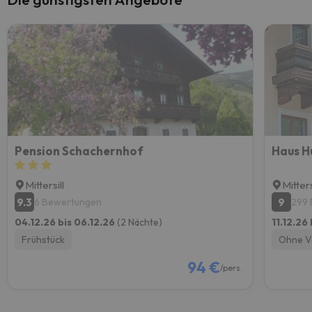
Pension Schachernhof
Haus H
Mittersill
Mitters
9.3
9
6 Bewertungen
299
04.12.26 bis 06.12.26
(2 Nächte)
11.12.26
Frühstück
Ohne V
94 €
/pers.