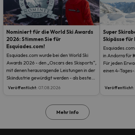
Nominiert für die World Ski Awards
Super Skirab
2026: Stimmen Sie für
Skipässe für
Esquiades.com!
Esquiades.com 
Esquiades.com wurde bei den World Ski
in Andorra
für
Awards 2026 - den „Oscars des Skisports“,
Für jeden Erwa
mit denen herausragende Leistungen in der
einen 4-Tages-S
Skiindustrie gewürdigt werden - als bester
einen kostenlos
Skiurlaubveranstalter der Welt nominiert.
mehr.
Veröffentlicht:
07.08.2026
Veröffentlicht:
Stimmen Sie jetzt ab und helfen Sie uns, den
ersten Platz zu erreichen!
Mehr Info