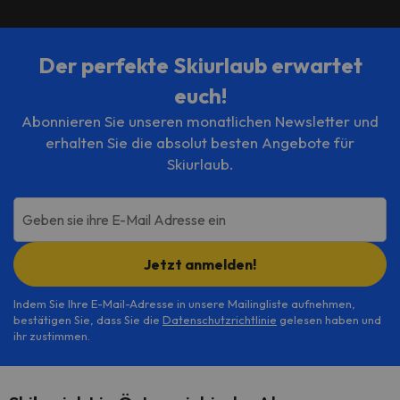
Der perfekte Skiurlaub erwartet
euch!
Abonnieren Sie unseren monatlichen Newsletter und
erhalten Sie die absolut besten Angebote für
Skiurlaub.
Geben sie ihre E-Mail Adresse ein
Jetzt anmelden!
Indem Sie Ihre E-Mail-Adresse in unsere Mailingliste aufnehmen,
bestätigen Sie, dass Sie die
Datenschutzrichtlinie
gelesen haben und
ihr zustimmen.