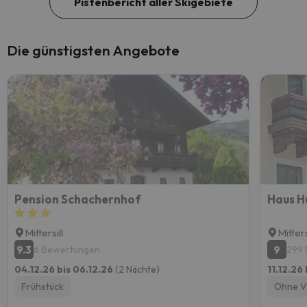
Pistenbericht aller Skigebiete
Die günstigsten Angebote
Pension Schachernhof
Haus H
Mittersill
Mitters
9.3
9
6 Bewertungen
299
04.12.26 bis 06.12.26
(2 Nächte)
11.12.26
Frühstück
Ohne V