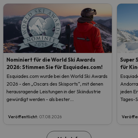
Nominiert für die World Ski Awards
Super 
2026: Stimmen Sie für Esquiades.com!
für Ki
Esquiades.com wurde bei den World Ski Awards
Esquiade
2026 - den „Oscars des Skisports“, mit denen
Andorr
herausragende Leistungen in der Skiindustrie
jeden E
gewürdigt werden - als bester
Tages-Sk
Skiurlaubveranstalter der Welt nominiert.
kostenlo
Stimmen Sie jetzt ab und helfen Sie uns, den
Veröffentlicht:
07.08.2026
Veröffe
ersten Platz zu erreichen!