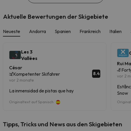
Aktuelle Bewertungen der Skigebiete
Neueste
Andorra
Spanien
Frankreich
Italien
Les 3
Vallées
Rui M
César
Fort
8.4
Kompetenter Skifahrer
vor 2 
vor 2 monate
Estânc
La inmensidad de pistas que hay
Snow
Originaltext auf Spanisch
Origina
Tipps, Tricks und News aus den Skigebieten