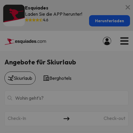
Esquiades
Laden Sie die APP herunter!
4.6
Herunterladen
Angebote für Skiurlaub
Skiurlaub
Berghotels
Check-In
Check-out