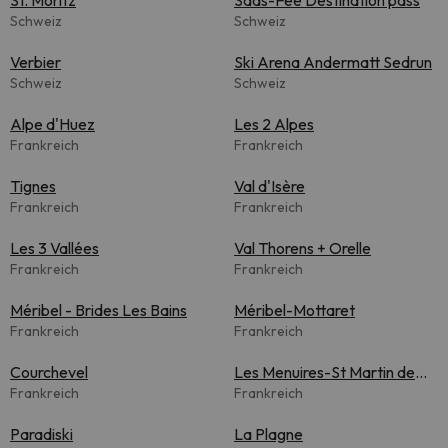
St. Moritz
Saas-Fee Destination pass
Schweiz
Schweiz
Verbier
Ski Arena Andermatt Sedrun
Schweiz
Schweiz
Alpe d'Huez
Les 2 Alpes
Frankreich
Frankreich
Tignes
Val d'Isère
Frankreich
Frankreich
Les 3 Vallées
Val Thorens + Orelle
Frankreich
Frankreich
Méribel - Brides Les Bains
Méribel-Mottaret
Frankreich
Frankreich
Courchevel
Les Menuires-St Martin de
Frankreich
Belleville
Frankreich
Paradiski
La Plagne