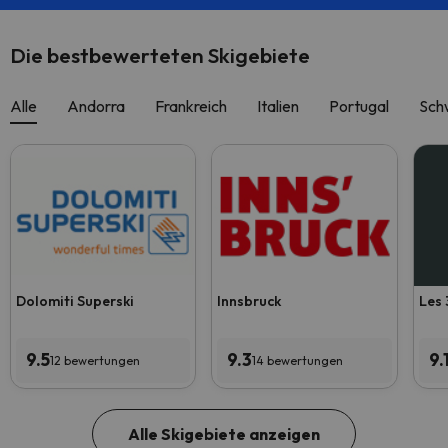
Die bestbewerteten Skigebiete
Alle
Andorra
Frankreich
Italien
Portugal
Sch
Dolomiti Superski
Innsbruck
Les 
9.5
9.3
9.
12 bewertungen
14 bewertungen
Alle Skigebiete anzeigen