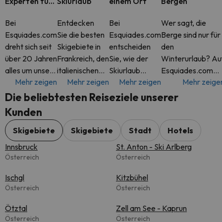
Experten für
Skiurlaub
einem Ort
Bergen
Skiurlaub
Bei
Entdecken
Bei
Wer sagt, die
Esquiades.com
Sie die besten
Esquiades.com
Berge sind nur für
dreht sich seit
Skigebiete in
entscheiden
den
über 20 Jahren
Frankreich, den
Sie, wie der
Winterurlaub? Au
alles um unsere
italienischen
Skiurlaub
Esquiades.com
Mehr zeigen
Mehr zeigen
Mehr zeigen
Mehr zeige
Leidenschaft
Alpen, der
aussehen soll.
finden Sie das
für Skiurlaub.
Schweiz und
Buchen Sie ein
ganze Jahr über
Die beliebtesten Reiseziele unserer
Als
mehr. Auf
komplettes
tolle Angebote fü
Kunden
Spezialisten
Esquiades.com
Paket inklusive
Hotels in den
für Urlaub in
finden Sie
Skipass oder
schönsten
Skigebiete
Skigebiete
Stadt
Hotels
den Bergen,
flexible Pakete
nur das
Bergregionen Eur
Innsbruck
St. Anton - Ski Arlberg
helfen wir dir,
für Skiurlaub
Apartment
Österreich
Österreich
die best
ink
oder Hotel -
Ischgl
Sie ha
Kitzbühel
Österreich
Österreich
Ötztal
Zell am See - Kaprun
Österreich
Österreich