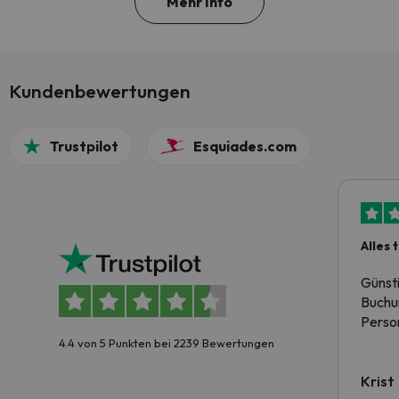
Mehr Info
Kundenbewertungen
Trustpilot
Esquiades.com
Alles 
Günst
Buchun
Person
4.4 von 5 Punkten bei 2239 Bewertungen
Krist