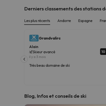
Derniers classements des stations de
Les plus récents
Andorre
Espagne
Fra
Grandvalira
Alain
10
Skieur avancé
il y a 3 mois
Très beau domaine de ski
Blog, Infos et conseils de ski