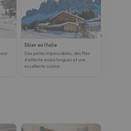
Skier en Italie
Skier en 
 pour
Des pistes impeccables, des files
Des glacier
d'attente moins longues et une
plus de mo
excellente cuisine.
spectacula