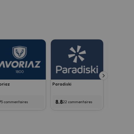
Jungfrau Sk
oriaz
Paradiski
8.8
8 comme
9
8.8
5 commentaires
22 commentaires