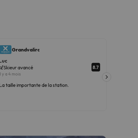
Grandvalira
Peyrag
Luc
Pierre
8.7
Skieur avancé
Skieur
il y a 4 mois
il y a 4 moi
La taille importante de la station.
BEAU D