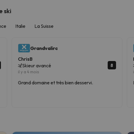
 ski
nce
Italie
La Suisse
Grandvalira
ChrisB
8
Skieur avancé
il y a 4 mois
Grand domaine et très bien desservi.