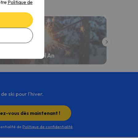
otre
Politique de
Séjour Ski Nouvel An
e ski pour l'hiver.
rez-vous dès maintenant !
dentialité de
Politique de confidentialité
.