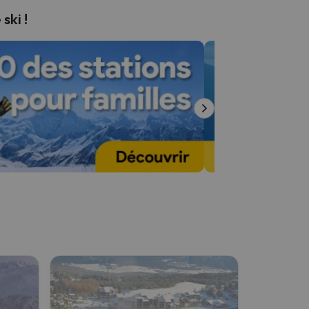
ski !
n.