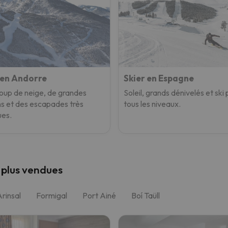
 en Andorre
Skier en Espagne
up de neige, de grandes
Soleil, grands dénivelés et ski
ns et des escapades très
tous les niveaux.
ues.
 plus vendues
Arinsal
Formigal
Port Ainé
Boí Taüll