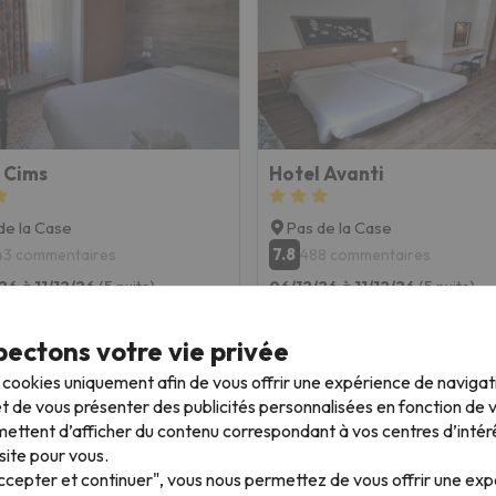
 Cims
Hotel Avanti
de la Case
Pas de la Case
7.8
43 commentaires
488 commentaires
26 à 11/12/26
(5 nuits)
06/12/26 à 11/12/26
(5 nuits)
 de forfait à
Grandvalira
4 jours de forfait à
Grandvalir
-pension
Demi-pension
ectons votre vie privée
s cookies uniquement afin de vous offrir une expérience de naviga
526 €
526 
t de vous présenter des publicités personnalisées en fonction de vo
/pers.
ettent d’afficher du contenu correspondant à vos centres d’intér
site pour vous.
Accepter et continuer", vous nous permettez de vous offrir une ex