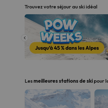
Séjours au ski
Séjours montagne
Trouvez votre séjour au ski idéal
Oups, nous n'avons pas trouvé de résultats c
Il semble que notre chercheur se soit égaré. Dè
Les
meilleures stations de ski
pour 