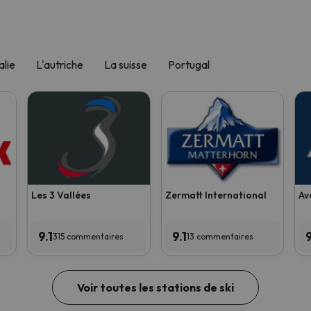
alie
L'autriche
La suisse
Portugal
Les 3 Vallées
Zermatt International
Av
9.1
9.1
315 commentaires
13 commentaires
Voir toutes les stations de ski