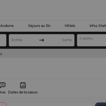
Andorre
Séjours au Ski
Hôtels
Infos Stat
2 adultes
Entrée
Sortie
es
Avis
Dates de la saison
orrespondant à votre recherche. Essayez de modifier la destinatio