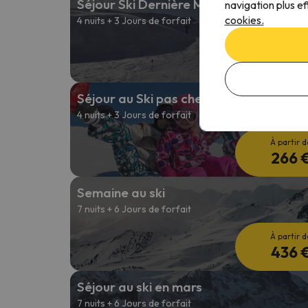
Séjour Ski Dernière Minute
navigation plus ef
cookies.
4 nuits + 3 Jours de forfait
À partir d
288 
Séjour au Ski pas cher en janvier
4 nuits + 3 Jours de forfait
À partir d
266 
Semaine au ski
7 nuits + 6 Jours de forfait
À partir d
436 
Séjour au ski en mars
7 nuits + 6 Jours de forfait