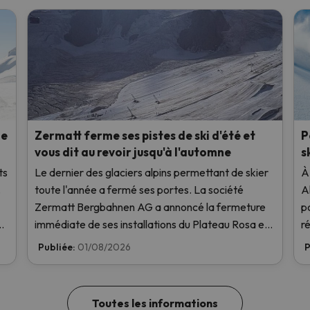
de
Zermatt ferme ses pistes de ski d'été et
P
vous dit au revoir jusqu'à l'automne
s
ts
Le dernier des glaciers alpins permettant de skier
À
.
toute l'année a fermé ses portes. La société
A
Zermatt Bergbahnen AG a annoncé la fermeture
p
En
immédiate de ses installations du Plateau Rosa en
r
raison des températures élevées, sans même les
Publiée:
01/08/2026
P
avoir ouvertes ce week-end.
Toutes les informations