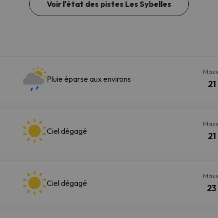
Voir l'état des pistes Les Sybelles
Max
Pluie éparse aux environs
21
Max
Ciel dégagé
21
Max
Ciel dégagé
23