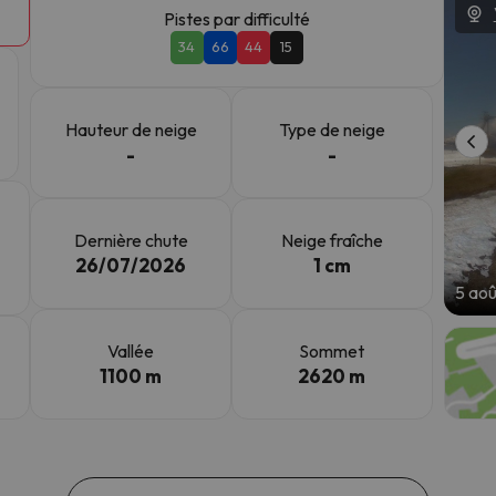
Pistes par difficulté
34
66
44
15
s qu'il aura retrouvé sa boussole, il reviendra.
Hauteur de neige
Type de neige
-
-
Dernière chute
Neige fraîche
26/07/2026
1 cm
5 ao
Vallée
Sommet
1100 m
2620 m