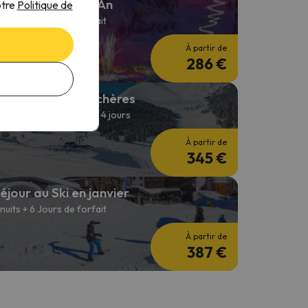
éjour Ski Nouvel An
otre
Politique de
 nuits + 2 Jours de forfait
À partir de
286 €
ffres de ski pas chères
 nuits + forfait de ski de 4 jours
À partir de
345 €
éjour au Ski en janvier
 nuits + 6 Jours de forfait
À partir de
387 €