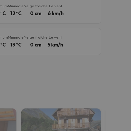
imum
Minimale
Neige fraîche
Le vent
 ºC
12 ºC
0 cm
6 km/h
imum
Minimale
Neige fraîche
Le vent
 ºC
13 ºC
0 cm
5 km/h