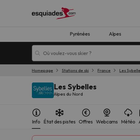
Pyrénées
Alpes
Homepage
Stations de ski
France
Les Sybell
Séjours au ski
Séjours montagne
Les Sybelles
Alpes du Nord
Info
État des pistes
Offres
Webcams
Météo
Oups, nous n'avons pas trouvé de résultats c