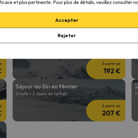
Offres de ski 26/27
S
ficace et plus pertinente. Pour plus de détails, veuillez consulter n
2 nuits + 2 jours de forfait de ski
3
Accepter
e
À partir de
€
192 €
Rejeter
Week-end au ski
O
2 nuits + 2 Jours de forfait
5
e
À partir de
€
192 €
Séjour au Ski en février
S
2 nuits + 2 Jours de forfait
7
e
À partir de
€
207 €