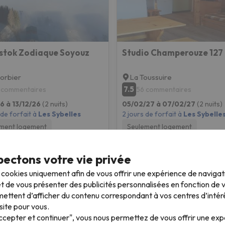
stok Zodiaque Soyouz
Studio Champerouze 127
orbier
La Toussuire
7.5
 commentaires
56 commentaires
26 à 13/12/26
(2 nuits)
05/02/27 à 07/02/27
(2 nuits)
 de forfait à
Les Sybelles
2 jours de forfait à
Les Sybelle
ment logement
Seulement logement
196 €
212 
/pers.
ectons votre vie privée
s cookies uniquement afin de vous offrir une expérience de naviga
t de vous présenter des publicités personnalisées en fonction de vo
ettent d’afficher du contenu correspondant à vos centres d’intér
site pour vous.
Accepter et continuer", vous nous permettez de vous offrir une ex