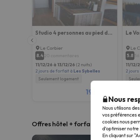
Studio 4 personnes au pied des pistes. Le Corbier
Le Vo
Le Corbier
Le C
8.4
5.8
20 commentaires
56
11/12/26 à 13/12/26
(2 nuits)
11/12/
2 jours de forfait à
Les Sybelles
2 jours
Seulement logement
Seule
193 €
/pers.
Nous resp
Nous utilisons de
vos préférences e
cookies nous perm
Offres hôtel + forfait ski
d’optimiser notre 
En cliquant sur "