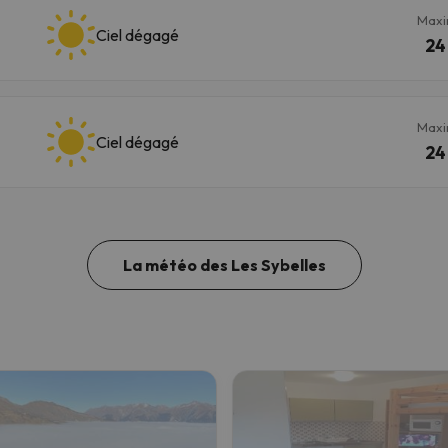
Max
Ciel dégagé
24
Max
Ciel dégagé
24
La météo des Les Sybelles