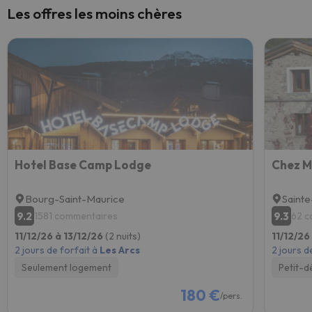
Les offres les moins chères
Hotel Base Camp Lodge
Chez M
Bourg-Saint-Maurice
Sainte
9.2
9.3
1581 commentaires
62 c
11/12/26 à 13/12/26
(2 nuits)
11/12/26
2 jours de forfait à
Les Arcs
2 jours d
Seulement logement
Petit-d
180 €
/pers.