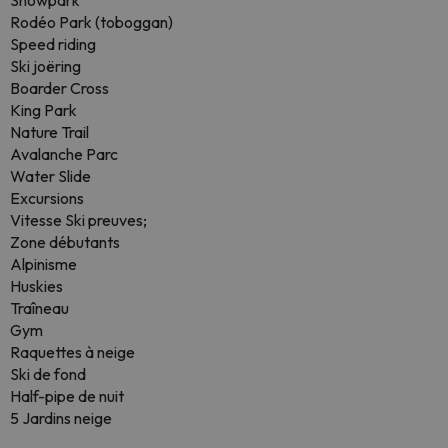
Snowpark
Rodéo Park (toboggan)
Speed ​​riding
Ski joëring
Boarder Cross
King Park
Nature Trail
Avalanche Parc
Water Slide
Excursions
Vitesse Ski preuves;
Zone débutants
Alpinisme
Huskies
Traîneau
Gym
Raquettes à neige
Ski de fond
Half-pipe de nuit
5 Jardins neige