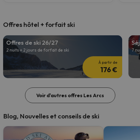
Offres hôtel + forfait ski
Offres de ski 26/27
Séj
2 nuits + 2 jours de forfait de ski
7 nu
À partir de
176 €
Voir d'autres offres Les Arcs
Blog, Nouvelles et conseils de ski