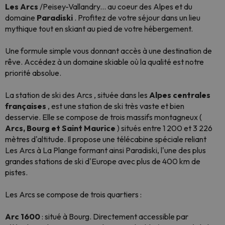
Les Arcs
/Peisey-Vallandry... au coeur des Alpes et du
domaine
Paradiski
. Profitez de votre séjour dans un lieu
mythique tout en skiant au pied de votre hébergement.
Une formule simple vous donnant accès à une destination de
rêve. Accédez à un domaine skiable où la qualité est notre
priorité absolue.
La station de ski des Arcs
, située dans les
Alpes centrales
françaises
,
est une station de ski très vaste et bien
desservie. Elle se compose de
trois massifs
montagneux
(
Arcs, Bourg et Saint Maurice
)
situés entre 1 200 et 3 226
mètres d'altitude. Il propose une télécabine spéciale reliant
Les Arcs à La Plange formant ainsi
Paradiski,
l'une des plus
grandes stations de ski d'Europe avec plus de
400 km
de
pistes.
Les Arcs se compose de trois quartiers :
Arc 1600
:
situé à Bourg. Directement accessible par