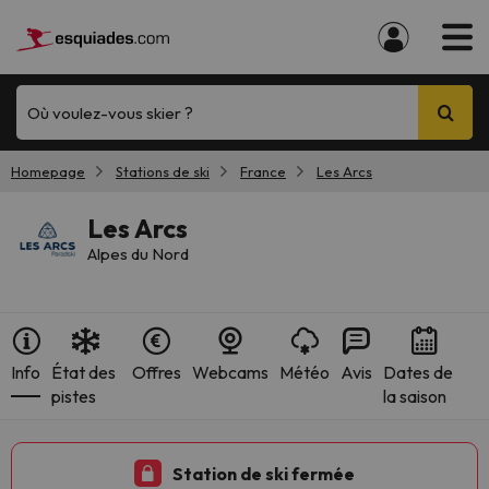
Où voulez-vous skier ?
Homepage
Stations de ski
France
Les Arcs
Les Arcs
Alpes du Nord
Info
État des
Offres
Webcams
Météo
Avis
Dates de
pistes
la saison
Station de ski fermée