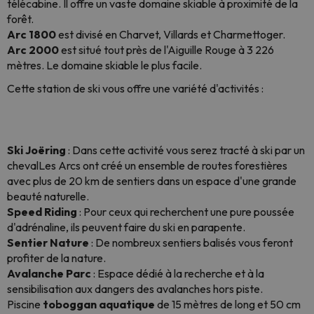
télécabine. Il offre un vaste domaine skiable à proximité de la
forêt.
Arc 1800
est divisé en Charvet, Villards et Charmettoger.
Arc 2000
est situé tout près de l'Aiguille Rouge à 3 226
mètres. Le domaine skiable le plus facile.
Cette station de ski vous offre une variété d'activités :
Ski Joëring
:
Dans cette activité vous serez tracté à ski par un
chevalLes Arcs ont créé un ensemble de routes forestières
avec plus de 20 km de sentiers dans un espace d'une grande
beauté naturelle.
Speed ​​​​Riding
:
Pour ceux qui recherchent une pure poussée
d'adrénaline, ils peuvent faire du ski en parapente.
Sentier Nature
:
De nombreux sentiers balisés vous feront
profiter de la nature.
Avalanche Parc
:
Espace dédié à la recherche et à la
sensibilisation aux dangers des avalanches hors piste.
Piscine
toboggan aquatique
de 15 mètres de long et 50 cm