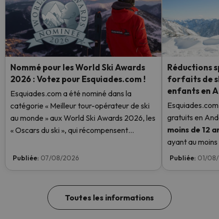
Nommé pour les World Ski Awards
Réductions sp
2026 : Votez pour Esquiades.com !
forfaits de s
enfants en 
Esquiades.com a été nominé dans la
Esquiades.com 
catégorie « Meilleur tour-opérateur de ski
gratuits en And
au monde » aux World Ski Awards 2026, les
moins de 12 a
« Oscars du ski », qui récompensent
ayant au moins u
l'excellence dans le secteur du ski. Votez
enfant aura un f
dès maintenant et aidez-nous à atteindre la
Publiée:
07/08/2026
Publiée:
01/08
savoir plus ici.
première place !
Toutes les informations