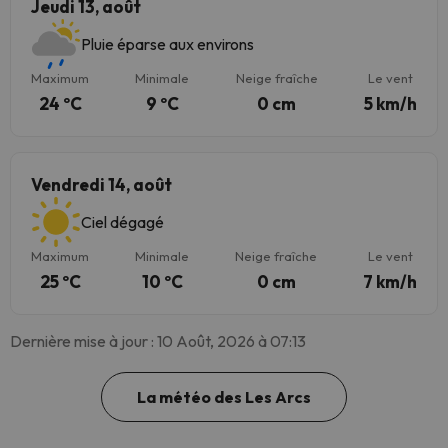
Jeudi 13, août
Pluie éparse aux environs
Maximum
Minimale
Neige fraîche
Le vent
24 ºC
9 ºC
0 cm
5 km/h
Vendredi 14, août
Ciel dégagé
Maximum
Minimale
Neige fraîche
Le vent
25 ºC
10 ºC
0 cm
7 km/h
Dernière mise à jour : 10 Août, 2026 à 07:13
La météo des Les Arcs