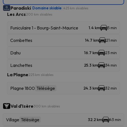
Paradiski
Domaine skiable
425 km skiables
Les Arcs
200 km skiables
Funiculaire 1 - Bourg-Saint-Maurice
1.4 km
5 min
Combettes
14.7 km
21 min
Dahu
16.7 km
23 min
Lanchettes
25.3 km
34 min
La Plagne
225 km skiables
Plagne 1800
Télésiège
24.3 km
32 min
Val d'Isère
300 km skiables
Village
Télésiège
32.2 km
43 min