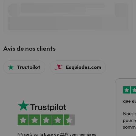
Avis de nos clients
Trustpilot
Esquiades.com
que du
Nous 
pour 
somme
4.4 sur 5 sur la base de 2239 commentaires