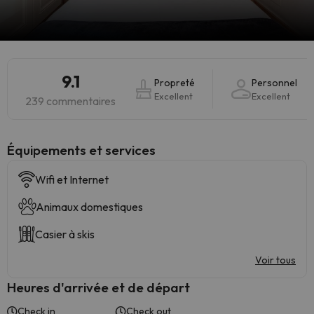
9.1
Propreté
Personnel
Excellent
Excellent
239 commentaires
​Équipements et services
Wifi et Internet
Animaux domestiques
Casier à skis
Voir tous
Heures d'arrivée et de départ
Check in
Check out