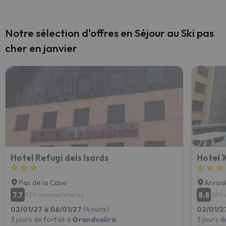
Notre sélection d'offres en Séjour au Ski pas
cher en janvier
Hotel Refugi dels Isards
Hotel X
Pas de la Case
Arinsa
7.7
8.8
924 commentaires
384 
02/01/27 à 06/01/27
(4 nuits)
02/01/2
3 jours de forfait à
Grandvalira
3 jours d