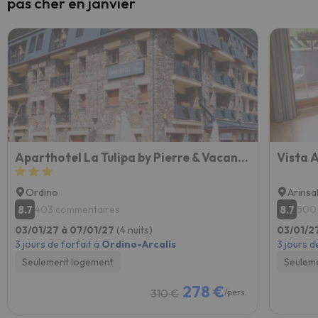
pas cher en janvier
Aparthotel La Tulipa by Pierre & Vacances
Vista 
Ordino
Arinsa
8.7
8.7
403 commentaires
500
03/01/27 à 07/01/27
(4 nuits)
03/01/2
3 jours de forfait à
Ordino-Arcalís
3 jours d
Seulement logement
Seulem
278 €
310 €
/pers.