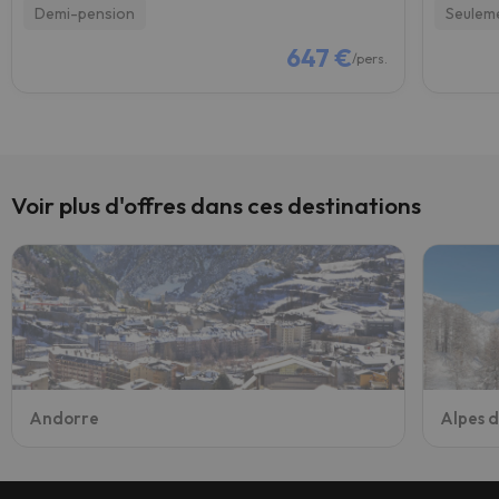
Demi-pension
Seulem
647 €
/pers.
Voir plus d'offres dans ces destinations
Andorre
Alpes 