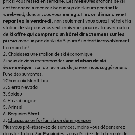
prix si vous restez en semaine. Les meilleures stations de ski
ont tendance à recevoir beaucoup de skieurs pendant le
week-end, donc si vous vous
enregistrez un dimanche et
repartez le vendredi
, non seulement vous aurez l'hôtel et la
station de ski pour vous seul, mais vous pourrez trouver autant
de
ki offre qui comprend un hôtel directement sur les
pistes
avec un prix de ski de 5 jours à un tarif incroyablement
bon marché !
2.
Choisissez une station de ski économique
Si nous devions recommander
une station de ski
économique
, surtout au mois de janvier, nous suggérerions
l'une des suivantes :
1.Chamonix Montblanc
2. Sierra Nevada
3. Soldeu
4. Pays d'origine
5. Arinsal
6. Baqueira Béret
3.
Choisissez un forfait ski en demi-pension
Plus vous pré-réservez de services, moins vous dépenserez
dans la station. Sur Esquiades, vous décidez de la formule de