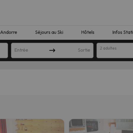
Andorre
Séjours au Ski
Hôtels
Infos Stat
2 adultes
Entrée
Sortie
orrespondant à votre recherche. Essayez de modifier la destinatio