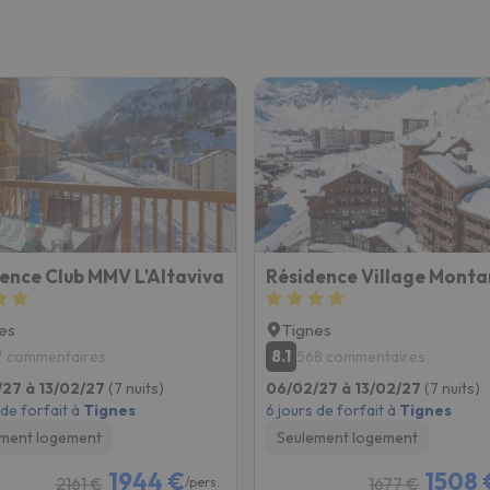
ence Club MMV L'Altaviva
Résidence Village Mont
es
Tignes
8.1
7 commentaires
568 commentaires
27 à 13/02/27
(7 nuits)
06/02/27 à 13/02/27
(7 nuits)
 de forfait à
Tignes
6 jours de forfait à
Tignes
ment logement
Seulement logement
1944 €
1508 
2161 €
1677 €
/pers.