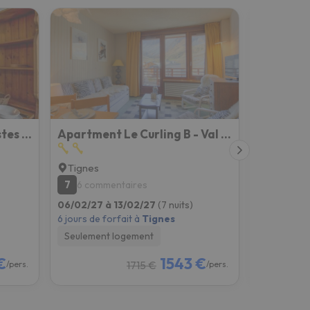
Studio Rond Point des Pistes - Val Claret-12 by Interhome
Apartment Le Curling B - Val Claret-27 by Interhome
Tignes
Tignes
7
6.4
6 commentaires
18 com
06/02/27 à 13/02/27
(7 nuits)
23/01/27 à
6 jours de forfait à
Tignes
6 jours de f
Seulement logement
Seulement
€
1543 €
1715 €
/pers.
/pers.