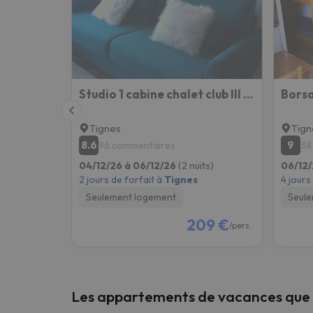
Il semble que notre chercheur se soit égaré. Dè
Studio 1 cabine chalet club III refait à neuf
Tignes
Tign
8.6
9
96 commentaires
38
04/12/26 à 06/12/26
(2 nuits)
06/12/
2 jours de forfait à
Tignes
4 jours
Seulement logement
Seule
209 €
/pers.
Les appartements de vacances que 