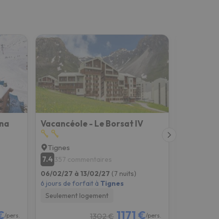
ana
Vacancéole - Le Borsat IV
Hotel Vi
Tignes
Tignes
7.4
8.7
357 commentaires
791 co
06/02/27 à 13/02/27
(7 nuits)
06/02/27 
6 jours de forfait à
Tignes
6 jours de f
Seulement logement
Petit-déje
€
1171 €
1302 €
/pers.
/pers.