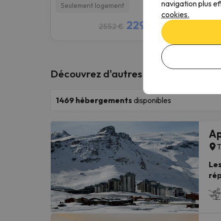
navigation plus ef
Seulement logement
Seule
cookies.
2296 €
2552 €
/pers.
Découvrez d'autres hôtels en Tignes
1469
hébergements
disponibles
Ap
T
Les
rép
est
la 
La 