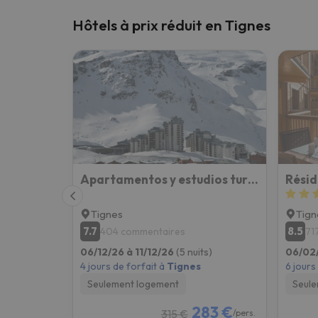
Hôtels à prix réduit en Tignes
Apartamentos y estudios turísticos en Val Claret (Tignes)
Résid
Tignes
Tign
7.7
8.5
404 commentaires
71
06/12/26 à 11/12/26
(5 nuits)
06/02/
4 jours de forfait à
Tignes
6 jours
Seulement logement
Seule
283 €
315 €
/pers.