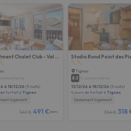
Apartment Chalet Club - Val Claret-8 By Interhome
es
Tignes
8.3
commentaires
11 commentaires
26 à 18/12/26
(5 nuits)
13/12/26 à 18/12/26
(5 nuits)
 de forfait à
Tignes
4 jours de forfait à
Tignes
ment logement
Seulement logement
491 €
318 
547 €
354 €
/pers.