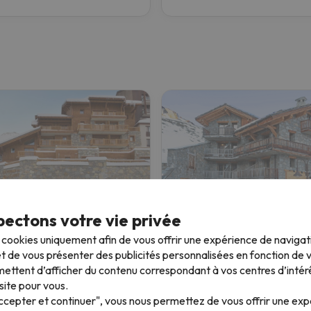
Résidence CGH La Ferme du Val Claret
ectons votre vie privée
s cookies uniquement afin de vous offrir une expérience de naviga
es
Tignes
t de vous présenter des publicités personnalisées en fonction de vo
8.4
 commentaires
111 commentaires
ettent d’afficher du contenu correspondant à vos centres d’intér
site pour vous.
26 à 11/12/26
(5 nuits)
06/12/26 à 11/12/26
(5 nuits)
Accepter et continuer", vous nous permettez de vous offrir une ex
 de forfait à
Tignes
4 jours de forfait à
Tignes