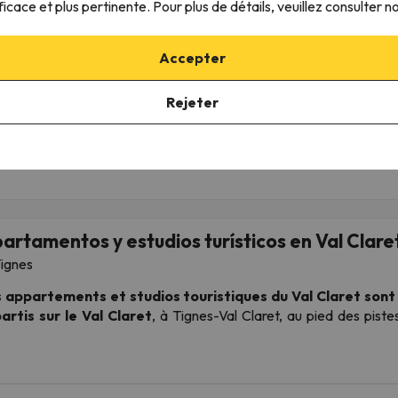
ficace et plus pertinente. Pour plus de détails, veuillez consulter n
ment logement
Petit-déjeuner
425 €
561 
473 €
624 €
/pers.
Accepter
Rejeter
artamentos y estudios turísticos en Val Clare
ignes
 appartements et studios touristiques du Val Claret
sont 
artis sur le Val Claret
, à Tignes-Val Claret, au pied des pist
 à confirmer et sera confirmée à l'arrivée à l'agence immob
localisation exacte, contactez-nous et nous ferons de notre mieux)
localisation et l'adresse figurant sur le site web et sur le bon de