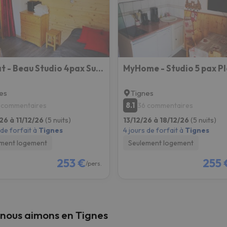
s qu'il aura retrouvé sa boussole, il reviendra.
Borsat - Beau Studio 4pax Sur Les Pistes, Avec Balcon
es
Tignes
8.1
 commentaires
36 commentaires
26 à 11/12/26
(5 nuits)
13/12/26 à 18/12/26
(5 nuits)
 de forfait à
Tignes
4 jours de forfait à
Tignes
ment logement
Seulement logement
253 €
255 
/pers.
nous aimons en Tignes