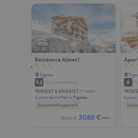
Résidence Almes1
Tignes
Tign
9.2
8
53 commentaires
7 
13/02/27 à 20/02/27
(7 nuits)
13/12/
6 jours de forfait à
Tignes
4 jours
Seulement logement
Seule
3088 €
3432 €
/pers.