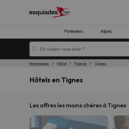
Pyrénées
Alpes
Homepage
Hôtel
France
Tignes
Séjours au ski
Séjours montagne
Hôtels en Tignes
Les offres les moins chères à Tignes
Oups, nous n'avons pas trouvé de résultats c