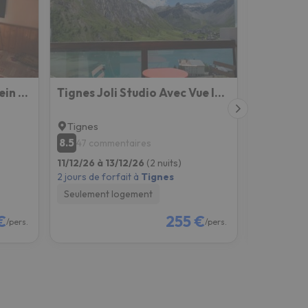
MyHome - Studio 5 pax Plein Soleil - Propre, bon marché, emplacement top !
Tignes Joli Studio Avec Vue Imprenable Sur Le Lac
Tignes
Tignes
8.5
7.4
47 commentaires
10 com
11/12/26 à 13/12/26
(2 nuits)
06/12/26 à
2 jours de forfait à
Tignes
4 jours de f
Seulement logement
Seulement
€
255 €
/pers.
/pers.