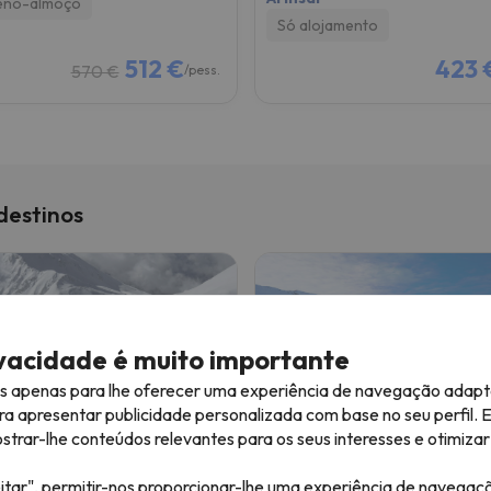
eno-almoço
Só alojamento
512 €
423 
570 €
/pess.
destinos
ivacidade é muito importante
es apenas para lhe oferecer uma experiência de navegação adapt
ra apresentar publicidade personalizada com base no seu perfil. 
éus catalães
Pirinéus aragoneses
rar-lhe conteúdos relevantes para os seus interesses e otimizar 
itar", permitir-nos proporcionar-lhe uma experiência de navegaç