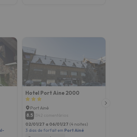
Hotel Port Aine 2000
Casa Mar
Port Ainé
Mosquer
8.5
8.7
1342 comentários
100 co
02/01/27 a 06/01/27
(4 noites)
02/01/27 a
l-
3 dias de forfait em
Port Ainé
3 dias de f