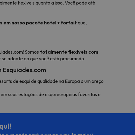
lmente flexíveis quanto a isso. Você pode até
s em nosso pacote hotel + forfait
que,
quiades.com! Somos
totalmente flexíveis com
r se adapte ao que você está procurando.
om Esquiades.com
esorts de esqui de qualidade na Europa a um preço
 em suas estações de esqui europeias favoritas e
qui!
de e quando está a nevar e muito mais ;)