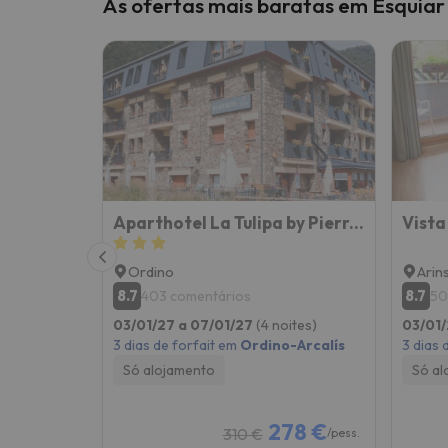
As ofertas mais baratas em Esquiar 
Aparthotel La Tulipa by Pierre & Vacances
Vista
Ordino
Arin
8.7
8.7
403 comentários
50
03/01/27 a 07/01/27
(4 noites)
03/01/
3 dias de forfait em
Ordino-Arcalís
3 dias 
Só alojamento
Só al
278 €
310 €
/pess.