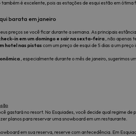
 também é excelente, pois as estações de esqui estão em ótima 
qui barata em janeiro
eus preços se você ficar durante a semana. As principais estânc
check-in em um domingo e sair na sexta-feira
, não apenas te
m hotel nas pistas
com um preço de esqui de 5 dias a um preço in
conômica
, especialmente durante o mês de janeiro, sugerimos u
nsão
ê gastará no resort. No Esquiades, você decide qual regime de pe
er planos para reservar uma snowboard em um restaurante.
e snowboard em sua reserva, reserve com antecedência. Em Esqui