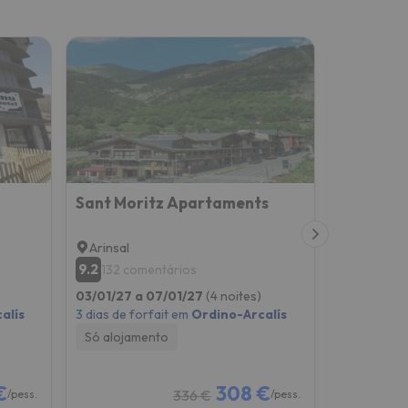
Sant Moritz Apartaments
Hotel San
Arinsal
Sant Juli
9.2
7.4
132 comentários
427 co
03/01/27 a 07/01/27
(4 noites)
03/01/27 a
alís
3 dias de forfait em
Ordino-Arcalís
3 dias de f
Só alojamento
Pequeno-
€
308 €
336 €
/pess.
/pess.