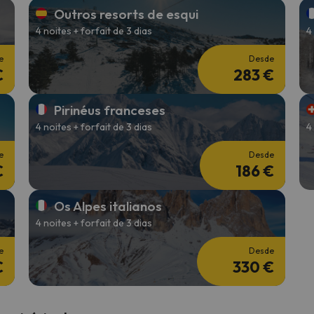
Outros resorts de esqui
4 noites + forfait de 3 dias
4
 caminho. Assim que encontrar a sua bússola, estará de volta.
e
Desde
€
283 €
Pirinéus franceses
4 noites + forfait de 3 dias
4
e
Desde
€
186 €
Os Alpes italianos
4 noites + forfait de 3 dias
e
Desde
€
330 €