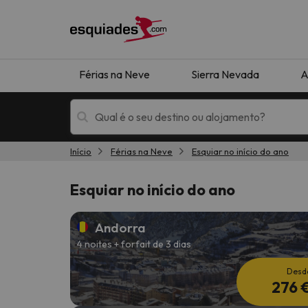
Férias na Neve
Sierra Nevada
A
Início
Férias na Neve
Esquiar no início do ano
Férias na neve
Hotéis de montan
Esquiar no início do ano
Andorra
4 noites + forfait de 3 dias
Desd
276 
Oops, não encontramos nenhum resultado que 