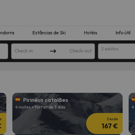
ndorra
Estâncias de Ski
Hotéis
Info útil
2 adultos
Check-in
Check-out
ha
Pirinéus catalães
4 noites + forfait de 3 dias
4
e
Desde
€
167 €
corresponda à sua pesquisa. Tente modificar o destino.