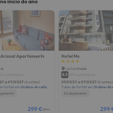
no início do ano
 Arinsal Apartaments
Hotel Mu
sal
La Cortinada
8.5
0 comentários
439 comentários
27 a 07/01/27
(4 noites)
03/01/27 a 07/01/27
(4 noites)
de forfait em
Ordino-Arcalís
3 dias de forfait em
Ordino-Arc
ojamento
Só alojamento
299 €
299 
/pess.