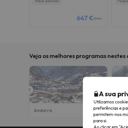
Meia-pensão
Pequ
647 €
/pess.
Veja os melhores programas nestes 
A sua pr
Utilizamos cooki
preferências e pa
Andorra
Pirin
permitem-nos most
para si.
Ao clicar em "Ace