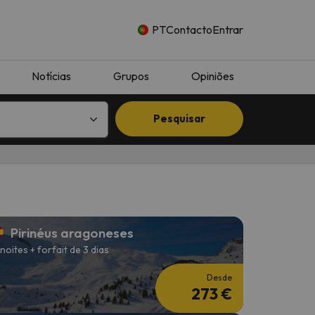
PT
Contacto
Entrar
Notícias
Grupos
Opiniões
Pesquisar
Pirinéus aragoneses
 noites + forfait de 3 dias
Desde
273 €