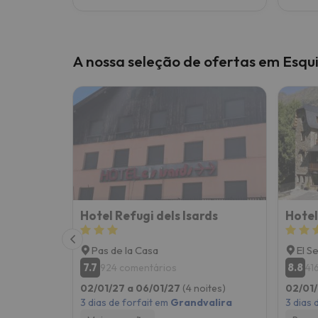
A nossa seleção de ofertas em Esqui
Hotel Refugi dels Isards
Hotel
Pas de la Casa
El S
7.7
8.8
924 comentários
41
02/01/27 a 06/01/27
(4 noites)
02/01/
3 dias de forfait em
Grandvalira
3 dias 