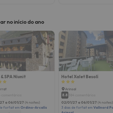
ar no início do ano
 & SPA Niunit
Hotel Xalet Besolí
errat
Arinsal
8.8
6 comentários
384 comentários
27 a 06/01/27
(4 noites)
02/01/27 a 06/01/27
(4 noites)
de forfait em
Ordino-Arcalís
3 dias de forfait em
Vallnord Pa
Arinsal