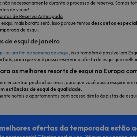
o não necessariamente durante o processo de reserva. Somos tota
ntes de viajar!
scontos de Reserva Antecipada
esqui, mais barato será. Isso porque temos
descontos especiai
temporada de esqui.
s de esqui de janeiro
squi ou um fim de semana de esqui
, isso também é possível em Es
faits, para que você possa reservar a oferta de esqui que melho
para os melhores resorts de esqui na Europa c
 em encontrar pechinchas reais, para que você possa esquiar em r
em estâncias de esqui de qualidade.
mente hotéis e apartamentos com acesso direto às pistas de esqui
melhores ofertas da temporada estão a
o perder nada! Ofertas exclusivas, últimas novidades, on