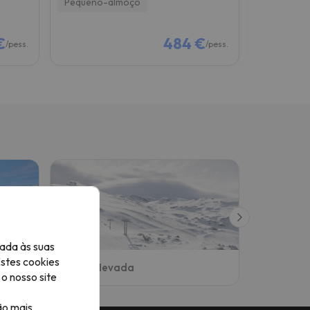
Pequeno-almoço
Só alojam
€
484 €
/pess.
/pess.
ada às suas
Estes cookies
Sierra Nevada
Outros re
o nosso site
ão mais