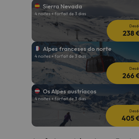
Sierra Nevada
4 noites + forfait de 3 dias
Bem, parece que o nosso Seeker perdeu o seu
Desd
238 
Alpes franceses do norte
4 noites + forfait de 3 dias
Desd
266 
Os Alpes austríacos
4 noites + forfait de 3 dias
Desd
405 