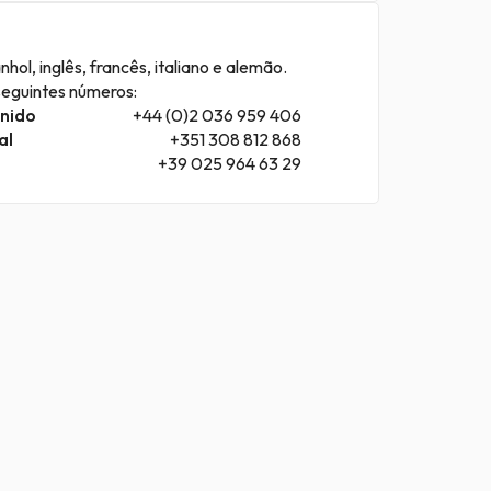
hol, inglês, francês, italiano e alemão.
seguintes números:
Unido
+44 (0)2 036 959 406
al
+351 308 812 868
+39 025 964 63 29