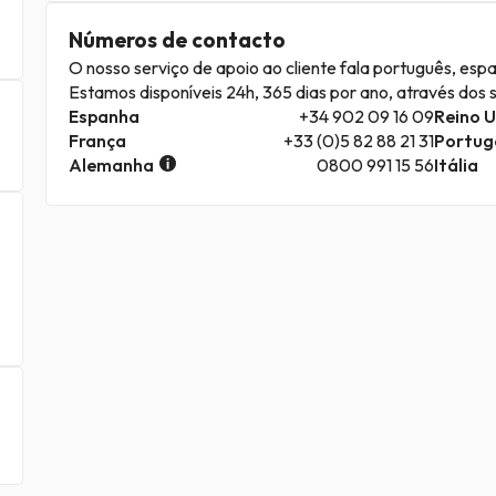
Números de contacto
O nosso serviço de apoio ao cliente fala português, espan
Estamos disponíveis 24h, 365 dias por ano, através dos 
Espanha
+34 902 09 16 09
Reino 
França
+33 (0)5 82 88 21 31
Portug
Alemanha
0800 991 15 56
Itália