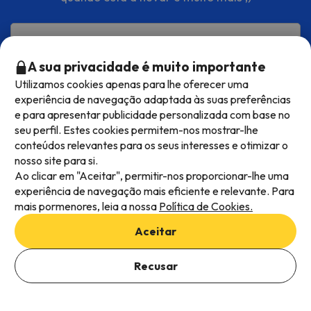
Introduza o seu e-mail
A sua privacidade é muito importante
Inscrever-me!
Utilizamos cookies apenas para lhe oferecer uma
experiência de navegação adaptada às suas preferências
Ao clicar em ''Inscrever-me'' confirma ter lido e estar de acordo com
e para apresentar publicidade personalizada com base no
a
Política de Privacidade
.
seu perfil. Estes cookies permitem-nos mostrar-lhe
conteúdos relevantes para os seus interesses e otimizar o
nosso site para si.
Opinião dos nossos clientes
Ao clicar em "Aceitar", permitir-nos proporcionar-lhe uma
experiência de navegação mais eficiente e relevante. Para
mais pormenores, leia a nossa
Política de Cookies.
M
Aceitar
3
Muito 
Recusar