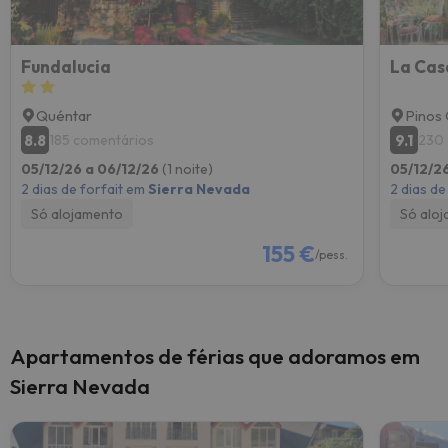
Fundalucia
La Cas
Quéntar
Pinos 
8.8
9.1
185 comentários
230 
05/12/26 a 06/12/26
(1 noite)
05/12/2
2 dias de forfait em
Sierra Nevada
2 dias de
Só alojamento
Só alo
155 €
/pess.
Apartamentos de férias que adoramos em
Sierra Nevada