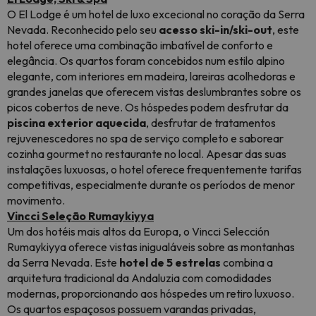
O El Lodge é um hotel de luxo excecional no coração da Serra
Nevada. Reconhecido pelo seu
acesso ski-in/ski-out
, este
hotel oferece uma combinação imbatível de conforto e
elegância. Os quartos foram concebidos num estilo alpino
elegante, com interiores em madeira, lareiras acolhedoras e
grandes janelas que oferecem vistas deslumbrantes sobre os
picos cobertos de neve. Os hóspedes podem desfrutar da
piscina exterior aquecida
, desfrutar de tratamentos
rejuvenescedores no spa de serviço completo e saborear
cozinha gourmet no restaurante no local. Apesar das suas
instalações luxuosas, o hotel oferece frequentemente tarifas
competitivas, especialmente durante os períodos de menor
movimento.
Vincci Seleção Rumaykiyya
Um dos hotéis mais altos da Europa, o Vincci Selección
Rumaykiyya oferece vistas inigualáveis sobre as montanhas
da Serra Nevada. Este
hotel de 5 estrelas
combina a
arquitetura tradicional da Andaluzia com comodidades
modernas, proporcionando aos hóspedes um retiro luxuoso.
Os quartos espaçosos possuem varandas privadas,