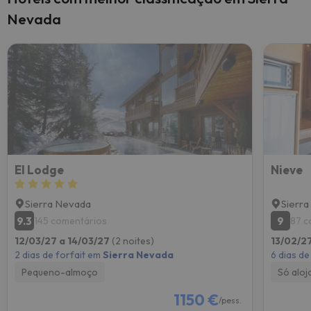
Nevada
El Lodge
Nieve
Sierra Nevada
Sierr
9.3
9
145 comentários
87 c
12/03/27 a 14/03/27
(2 noites)
13/02/2
2 dias de forfait em
Sierra Nevada
6 dias de
Pequeno-almoço
Só alo
1150 €
/pess.