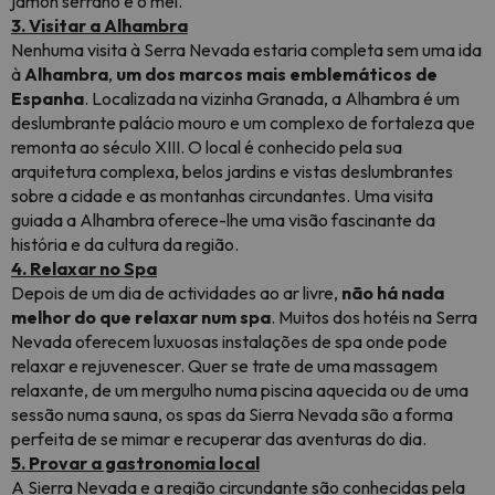
jamón serrano e o mel.
3. Visitar a Alhambra
Nenhuma visita à Serra Nevada estaria completa sem uma ida
à
Alhambra
,
um dos marcos mais emblemáticos de
Espanha
. Localizada na vizinha Granada, a Alhambra é um
deslumbrante palácio mouro e um complexo de fortaleza que
remonta ao século XIII. O local é conhecido pela sua
arquitetura complexa, belos jardins e vistas deslumbrantes
sobre a cidade e as montanhas circundantes. Uma visita
guiada a Alhambra oferece-lhe uma visão fascinante da
história e da cultura da região.
4. Relaxar no Spa
Depois de um dia de actividades ao ar livre,
não há nada
melhor do que relaxar num spa
. Muitos dos hotéis na Serra
Nevada oferecem luxuosas instalações de spa onde pode
relaxar e rejuvenescer. Quer se trate de uma massagem
relaxante, de um mergulho numa piscina aquecida ou de uma
sessão numa sauna, os spas da Sierra Nevada são a forma
perfeita de se mimar e recuperar das aventuras do dia.
5. Provar a gastronomia local
A Sierra Nevada e a região circundante são conhecidas pela