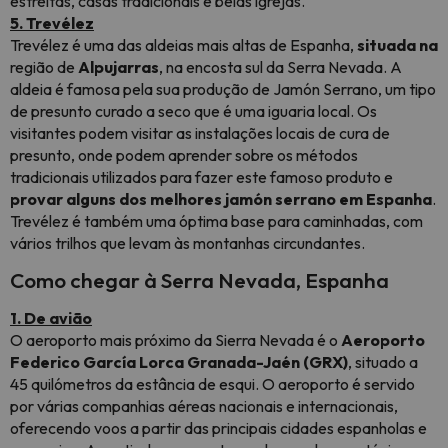
estreitas, casas tradicionais e belas igrejas.
5. Trevélez
Trevélez é uma das aldeias mais altas de Espanha,
situada na
região de
Alpujarras
, na encosta sul da Serra Nevada. A
aldeia é famosa pela sua produção de Jamón Serrano, um tipo
de presunto curado a seco que é uma iguaria local. Os
visitantes podem visitar as instalações locais de cura de
presunto, onde podem aprender sobre os métodos
tradicionais utilizados para fazer este famoso produto e
provar alguns dos melhores jamón serrano em Espanha
.
Trevélez é também uma óptima base para caminhadas, com
vários trilhos que levam às montanhas circundantes.
Como chegar à Serra Nevada, Espanha
1. De avião
O aeroporto mais próximo da Sierra Nevada é o
Aeroporto
Federico García Lorca Granada-Jaén (GRX)
, situado a
45 quilómetros da estância de esqui. O aeroporto é servido
por várias companhias aéreas nacionais e internacionais,
oferecendo voos a partir das principais cidades espanholas e