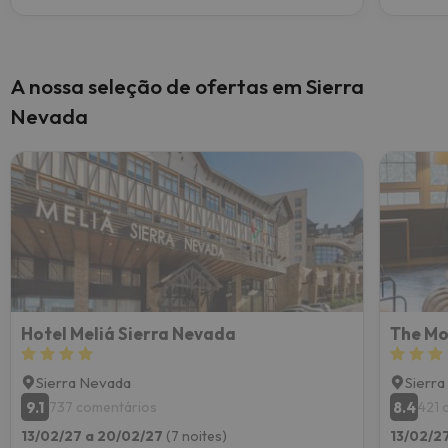
A nossa seleção de ofertas em Sierra
Nevada
Hotel Meliá Sierra Nevada
The Mo
Sierra Nevada
Sierr
9.1
8.4
737 comentários
421 
13/02/27 a 20/02/27
(7 noites)
13/02/2