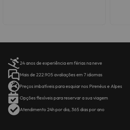
Alguns dos serviços detalhados
podem ser pagos
. Você pode
verificar suas taxas diretamente
no estabelecimento. Esta
informação está sujeita a
alterações pelo alojamento.
24 anos de experiência em férias na neve
Mais de 222.905 avaliações em 7 idiomas
Preços imbatíveis para esquiar nos Pirenéus e Alpes
Opções flexíveis para reservar a sua viagem
Atendimento 24h por dia, 365 dias por ano