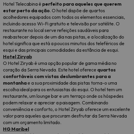
Hotel Telecabina é
perfeito para aqueles que querem
estar perto da ação
. O hotel dispõe de quartos
acolhedores equipados com todos os elementos essenciais,
incluindo acesso Wi-Fi gratuito e televisão por satélite. O
restaurante no local serve refeições saudáveis para
reabastecer depois de um dia nas pistas, e a localização do
hotel significa que está a poucos minutos dos teleféricos de
esqui e das principais comodidades da estância de esqui.
Hotel Ziryab
O Hotel Ziryab é uma opção popular de gama média no
coração da Serra Nevada. Este hotel oferece
quartos
confortáveis com vistas deslumbrantes para a
montanha
e a sua proximidade das pistas torna-o uma
escolha ideal para os entusiastas do esqui. O hotel tem um
restaurante, um lounge bar e um terraço onde os hóspedes
podem relaxar e apreciar a paisagem. Combinando
conveniência e conforto, o Hotel Ziryab oferece um excelente
valor para aqueles que procuram desfrutar da Serra Nevada
com um orçamento limitado.
HG Maribel