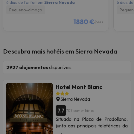
6 dias de forfait em
Sierra Nevada
6 dias de
Pequeno-almoço
Pequen
1880 €
/pess.
Descubra mais hotéis em Sierra Nevada
2927
alojamentos
disponíveis
Hotel Mont Blanc
Sierra Nevada
7.7
707 comentários
Situado na Plaza de Pradollano,
junto aos principais teleféricos da
estância de esqui da Serra