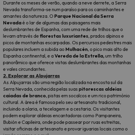
Durante os meses de verão, quando a neve derrete, a Serra
Nevada transforma-se num paraíso para os caminhantes e
amantes da natureza. O
Parque Nacional da Serra
Nevada
é o lar de algumas das paisagens mais
deslumbrantes de Espanha, com uma rede de trilhos que o
levam através de
florestas luxuriantes
, prados alpinos e
picos de montanhas escarpadas. Os percursos pedestres mais
populares incluem a subida ao
Mulhacén
, o pico mais alto de
Espanha continental, e a
Vereda de la Estrella,
um trilho
panorâmico que oferece vistas deslumbrantes das montanhas
e vales circundantes.
2. Explorar as Alpujarras
As Alpujarras são uma região localizada na encosta sul da
Serra Nevada, conhecida pelas suas
pitorescas aldeias
caiadas de branco
, pistas em socalcos e um rico património
cultural. A área é famosa pelo seu artesanato tradicional,
incluindo a olaria, a tecelagem e a cestaria. Os visitantes
podem explorar aldeias encantadoras como Pampaneira,
Bubión e Capileira, onde pode passear por ruas estreitas,
visitar oficinas de artesanato e provar iguarias locais como o