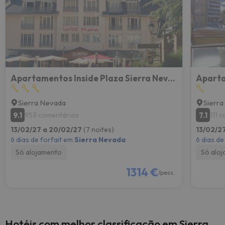
Apartamentos Inside Plaza Sierra Nevada
Aparta
Sierra Nevada
Sierr
9.1
7.1
953 comentários
111 
13/02/27 a 20/02/27
(7 noites)
13/02/2
6 dias de forfait em
Sierra Nevada
6 dias de
Só alojamento
Só alo
1314 €
/pess.
Hotéis com melhor classificação em Sierra