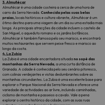
3. Almuñécar
Almuñécar é uma cidade costeira a cerca de uma hora de
carro da Serra Nevada.
Conhecida pelas suas belas
praias,
locais históricos e cultura vibrante, Almuñécar é um
ótimo destino para uma viagem de um dia ou uma estadia mais
longa. As principais atracções da cidade incluem o castelo de
San Miguel, o aqueduto romano e os jardins botânicos.
Almuñécar é também famosa pelo seu marisco, e encontrará
muitos restaurantes que servem peixe fresco e marisco ao
longo da costa.
4. La Zubia
La Zubia é uma cidade encantadora situada
no sopé das
montanhas da Serra Nevada
, a uma curta distância de
Granada. A cidade é conhecida pelo seu cenário pitoresco,
com colinas verdejantes e vistas deslumbrantes sobre as
montanhas circundantes. La Zubia é uma excelente base para
explorar o Parque Nacional da Serra Nevada e oferece uma
variedade de actividades ao ar livre, incluindo caminhadas,
ciclismo de montanha e passeios a cavalo. Vale a pena
explorar o centro histórico da cidade, com as suas ruas