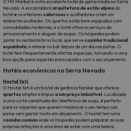
O HG Maribel é outro excelente hotel de gama média na Serra
Nevada. A encantadora
arquitetura de estilo alpino
do
hotel
e
os interiores
calorosos
e acolhedores criam um
ambiente acolhedor. Os quartos estão bem equipados com
comodidades modernas, e o hotel oferece serviços de
armazenamento e aluguer de esquis. Os hóspedes podem
jantar no restaurante no local, que serve
cozinha tradicional
espanhola
, e relaxar no bar depois de um dia nas pistas. O
hotel tem frequentemente ofertas especiais, tornando-o uma
boa opção para viajantes preocupados com o seu orçamento.
Hotéis económicos na Serra Nevada
Hostal Yeti
O Hostal Yeti é um hostel de gerência familiar que oferece
quartos
simples e limpos
a um preço imbatível
. Localizado
a uma curta caminhada dos teleféricos de esqui, é perfeito
para os viajantes que querem maximizar o seu tempo nas
pistas sem gastar muito em alojamento. O hostel tem uma
cozinha comum
onde os hóspedes podem preparar as suas
próprias refeições e uma área de estar com uma lareira,