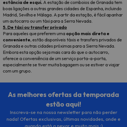
estância de esqui.
A estação de comboios de Granada tem
boas ligações a outras grandes cidades de Espanha, incluindo
Madrid, Sevilha e Málaga. A partir da estação, é fácil apanhar
um autocarro ou um táxi para a Serra Nevada.
5. De táxi ou transfer privado
Para aqueles que preferem uma
opção mais direta e
conveniente
, estão disponíveis táxis e transfers privados de
Granada e outras cidades próximas para a Sierra Nevada.
Embora esta opção seja mais cara do que o autocarro,
oferece a conveniência de um serviço porta-a-porta,
especialmente se tiver muita bagagem ou se estiver a viajar
com um grupo.
As melhores ofertas da temporada
estão aqui!
Inscreva-se na nossa newsletter para não perder
nada! Ofertas exclusivas, últimas novidades, onde e
quando está a nevar e muito mais ;)