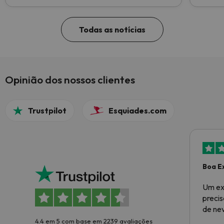
les Abel
Todas as notícias
Opinião dos nossos clientes
Trustpilot
Esquiades.com
Boa E
Um ex
preci
de ne
4.4 em 5 com base em 2239 avaliações