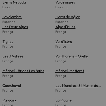
Sierra Nevada
Valdelinares
Espanha
Espanha
Javalambre
Sierra de Béjar
Espanha
Espanha
Les Deux Alpes
Alpe d'Huez
França
França
Tignes
Val d'Isère
França
França
Les 3 Vallées
Val Thorens + Orelle
França
França
Méribel - Brides Les Bains
Méribel-Mottaret
França
França
Courchevel
Les Menuires-St Martin de
França
Belleville
França
Paradiski
La Plagne
França
França