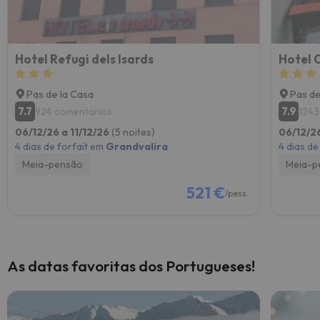
Hotel Refugi dels Isards
Hotel 
Pas de la Casa
Pas de
7.7
7.9
924 comentários
1243
06/12/26 a 11/12/26
(5 noites)
06/12/26
4 dias de forfait em
Grandvalira
4 dias de
Meia-pensão
Meia-p
521 €
/pess.
As datas favoritas dos Portugueses!