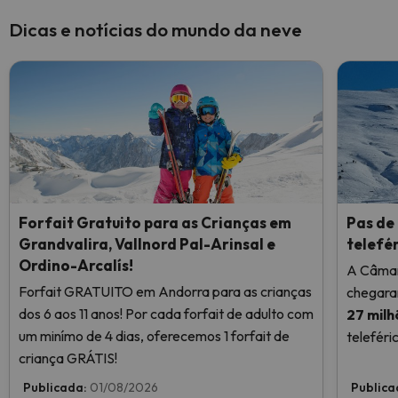
Dicas e notícias do mundo da neve
Forfait Gratuito para as Crianças em
Pas de 
Grandvalira, Vallnord Pal-Arinsal e
telefé
Ordino-Arcalís!
A Câmar
Forfait GRATUITO em Andorra para as crianças
chegara
dos 6 aos 11 anos! Por cada forfait de adulto com
27 milh
um minímo de 4 dias, oferecemos 1 forfait de
teleféri
criança GRÁTIS!
único te
individu
Publicada:
01/08/2026
Publica