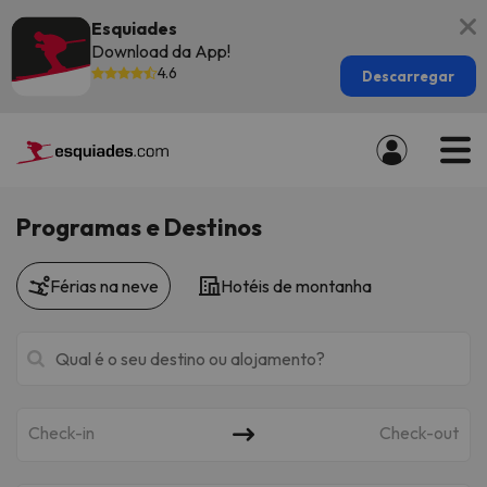
Esquiades
Download da App!
4.6
Descarregar
Programas e Destinos
Férias na neve
Hotéis de montanha
Check-in
Check-out