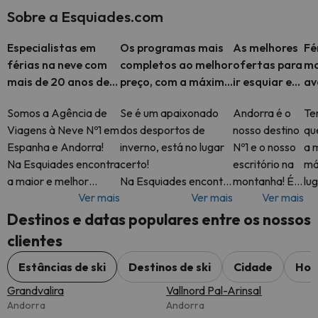
Sobre a Esquiades.com
Especialistas em
Os programas mais
As melhores
Fé
férias na neve com
completos ao melhor
ofertas para
mo
mais de 20 anos de
preço, com a máxima
ir esquiar em
av
experiência
flexibilidade e
Espanha,
es
Somos a Agência de
Se é um apaixonado
Andorra é o
Tem
assistência 24h
Andorra e
Viagens à Neve Nº1 em
dos desportos de
nosso destino
qu
Alpes
Espanha e Andorra!
inverno, está no lugar
Nº1 e o nosso
a 
Na Esquiades encontra
certo!
escritório na
má
a maior e melhor
Na Esquiades encontra
montanha! É
lug
Ver mais
Ver mais
Ver mais
seleção de Férias na
os melhores
por isso que
Na
Neve. Os nossos
programas de ski, com
irá encontrar
of
Destinos e datas populares entre os nossos
principais destinos em
forfait incluído a um
as férias de
di
clientes
A
preço imbatível!
ski em
de
Andorra ao
An
Estâncias de ski
Destinos de ski
Cidade
Hot
preço mais
Pi
Grandvalira
Vallnord Pal-Arinsal
competitivo
Andorra
Andorra
em Esquiades.