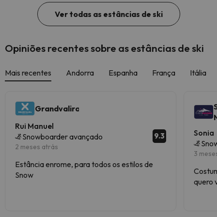
Ver todas as estâncias de ski
Opiniões recentes sobre as estâncias de ski
Mais recentes
Andorra
Espanha
França
Itália
Grandvalira
Rui Manuel
Sonia
9.3
Snowboarder avançado
Snow
2 meses atrás
3 mese
Estância enrome, para todos os estilos de
Costum
Snow
quero 