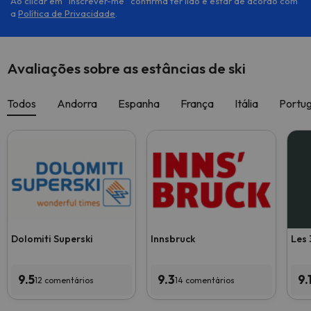
Ao clicar em ''Inscrever-me'' confirma ter lido e estar de acordo com
a
Política de Privacidade
.
Avaliações sobre as estâncias de ski
Todos
Andorra
Espanha
França
Itália
Portug
Dolomiti Superski
Innsbruck
Les 
9.5
9.3
9.
12 comentários
14 comentários