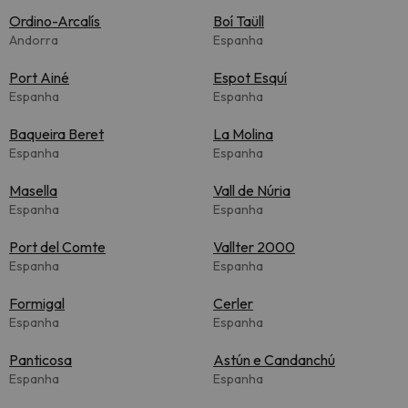
Ordino-Arcalís
Boí Taüll
Andorra
Espanha
Port Ainé
Espot Esquí
Espanha
Espanha
Baqueira Beret
La Molina
Espanha
Espanha
Masella
Vall de Núria
Espanha
Espanha
Port del Comte
Vallter 2000
Espanha
Espanha
Formigal
Cerler
Espanha
Espanha
Panticosa
Astún e Candanchú
Espanha
Espanha