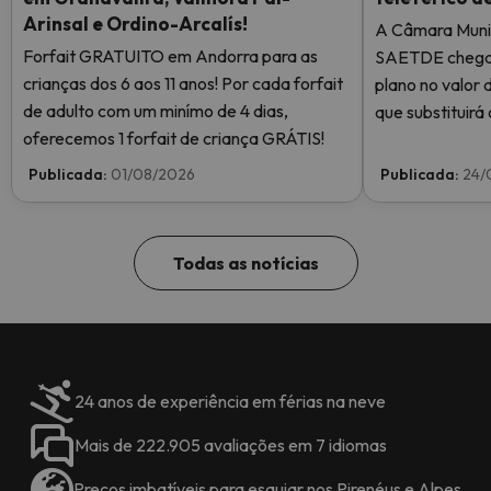
Arinsal e Ordino-Arcalís!
A Câmara Muni
Forfait GRATUITO em Andorra para as
SAETDE chegar
crianças dos 6 aos 11 anos! Por cada forfait
plano no valor 
de adulto com um minímo de 4 dias,
que substituirá 
oferecemos 1 forfait de criança GRÁTIS!
do Pas de la Ca
de oito lugares
Publicada:
01/08/2026
Publicada:
24/
ligará o telefér
Abelletes.
Todas as notícias
24 anos de experiência em férias na neve
Mais de 222.905 avaliações em 7 idiomas
Preços imbatíveis para esquiar nos Pirenéus e Alpes