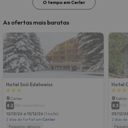
O tempo em Cerler
As ofertas mais baratas
Hotel Snö Edelweiss
Hotel 
Cerler
Sahún
8.2
8.5
286 comentários
370 
12/12/26 a 13/12/26
(1 noite)
05/12/2
2 dias de forfait em
Cerler
2 dias de
Pequeno-almoço
Pequen