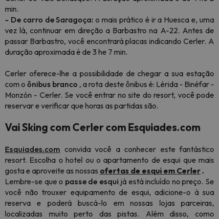
min.
- De carro de Saragoça:
o mais prático é ir a Huesca e, uma
vez lá, continuar em direção a Barbastro na A-22. Antes de
passar Barbastro, você encontrará placas indicando Cerler. A
duração aproximada é de 3 he 7 min.
Cerler oferece-lhe a possibilidade de chegar a sua estação
com o
ônibus branco
, a rota deste ônibus é: Lérida - Binéfar -
Monzón - Cerler. Se você entrar no site do resort, você pode
reservar e verificar que horas as partidas são.
Vai Sking com Cerler com Esquiades.com
Esquiades.com
convida você a conhecer este fantástico
resort. Escolha o hotel ou o apartamento de esqui que mais
gosta e aproveite as nossas
ofertas de esqui em Cerler
.
Lembre-se que o
passe de esqui
já está incluído no preço. Se
você não trouxer equipamento de esqui, adicione-o à sua
reserva e poderá buscá-lo em nossas lojas parceiras,
localizadas muito perto das pistas. Além disso, como