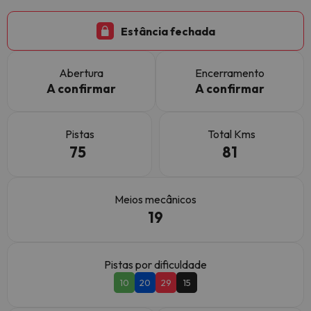
Estância fechada
Abertura
Encerramento
A confirmar
A confirmar
Pistas
Total Kms
75
81
Meios mecânicos
19
Pistas por dificuldade
10
20
29
15