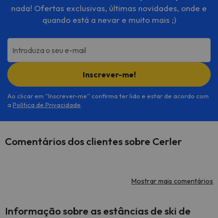
nada! Ofertas exclusivas, últimas novidades, onde e
quando está a nevar e muito mais ;)
Introduza o seu e-mail
Inscrever-me!
Ao clicar em ''Inscrever-me'' confirma ter lido e estar de acordo com
a
Política de Privacidade
.
Comentários dos clientes sobre Cerler
Mostrar mais comentários
Informação sobre as estâncias de ski de