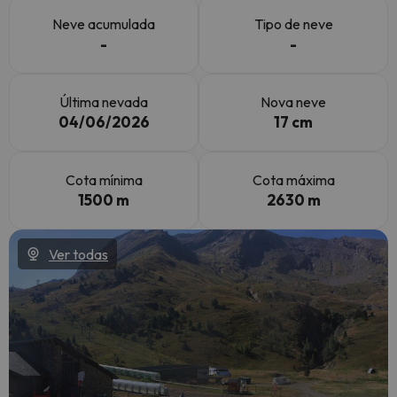
Neve acumulada
Tipo de neve
-
-
Última nevada
Nova neve
04/06/2026
17 cm
Cota mínima
Cota máxima
1500 m
2630 m
Ver todas