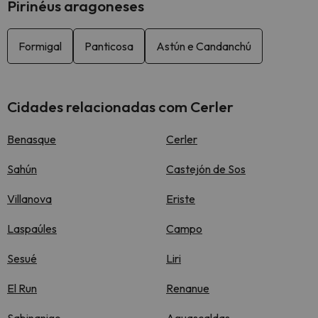
Pirinéus aragoneses
Formigal
Panticosa
Astún e Candanchú
Cidades relacionadas com Cerler
Benasque
Cerler
Sahún
Castejón de Sos
Villanova
Eriste
Laspaúles
Campo
Sesué
Liri
El Run
Renanue