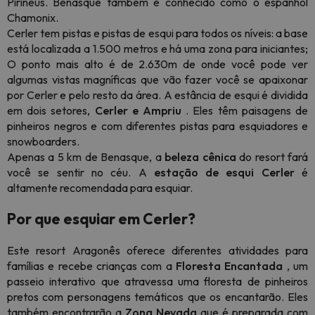
Pirinéus. Benasque também é conhecido como o espanhol
Chamonix.
Cerler tem pistas e pistas de esqui para todos os níveis: a base
está localizada a 1.500 metros e há uma zona para iniciantes;
O ponto mais alto é de 2.630m de onde você pode ver
algumas vistas magníficas que vão fazer você se apaixonar
por Cerler e pelo resto da área. A estância de esqui é dividida
em dois setores,
Cerler e Ampriu
. Eles têm paisagens de
pinheiros negros e com diferentes pistas para esquiadores e
snowboarders.
Apenas a 5 km de Benasque, a
beleza cênica
do resort fará
você se sentir no céu. A
estação de esqui Cerler
é
altamente recomendada para esquiar.
Por que esquiar em Cerler?
Este resort Aragonês oferece diferentes atividades para
famílias e recebe crianças com a
Floresta Encantada
, um
passeio interativo que atravessa uma floresta de pinheiros
pretos com personagens temáticos que os encantarão. Eles
também encontrarão a
Zona Nevada
que é preparada com