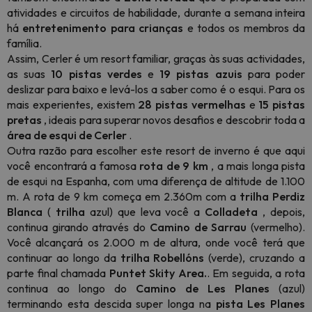
atividades e circuitos de habilidade, durante a semana inteira
há
entretenimento para crianças
e todos os membros da
família.
Assim, Cerler é um resort familiar, graças às suas actividades,
as suas
10 pistas verdes
e
19 pistas azuis
para poder
deslizar para baixo e levá-los a saber como é o esqui. Para os
mais experientes, existem
28 pistas vermelhas
e
15 pistas
pretas
, ideais para superar novos desafios e descobrir toda a
área de esqui de Cerler
.
Outra razão para escolher este resort de inverno é que aqui
você encontrará a famosa
rota de 9 km
, a mais longa pista
de esqui na Espanha, com uma diferença de altitude de 1.100
m. A rota de 9 km começa em 2.360m com a
trilha Perdiz
Blanca
(
trilha
azul) que leva você a
Colladeta
, depois,
continua girando através do
Camino de Sarrau
(vermelho).
Você alcançará os 2.000 m de altura, onde você terá que
continuar ao longo da
trilha Robellóns
(verde), cruzando a
parte final chamada
Puntet Skity Area.
. Em seguida, a rota
continua ao longo do
Camino de Les Planes
(azul)
terminando esta descida super longa na
pista Les Planes