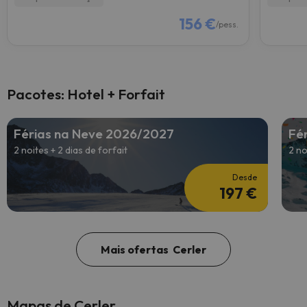
156 €
/pess.
Pacotes: Hotel + Forfait
Férias na Neve 2026/2027
Fé
2 noites + 2 dias de forfait
2 no
Desde
197 €
Mais ofertas Cerler
Mapas de Cerler