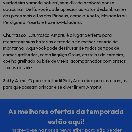
verdadeira varanda natural, sem dúvida acabará por se
apaixonar. De lá, você pode apreciar as vistas deslumbrantes
dos picos mais altos dos Pirineus, como o Aneto, Maladeta ou
Perdiguero Posets e Posets-Maladeta.
Churrasco
: Churrasco Ampriu é o lugar perfeito para
recarregar suas baterias cercado pelo melhor cenário de
montanha. Aqui você pode desfrutar de todos os tipos de
carnes grelhadas, como lingüiça Graus, costelas de cordeiro,
coelho grelhado ou bife de vitela, acompanhados com pratos
típicos do vale.
Skity Area
: O parque infantil SkityArea abre para as crianças,
para que possam brincar e se divertir em Ampriu.
As melhores ofertas da temporada
estão aqui!
Inscreva-se na nossa newsletter para não perder