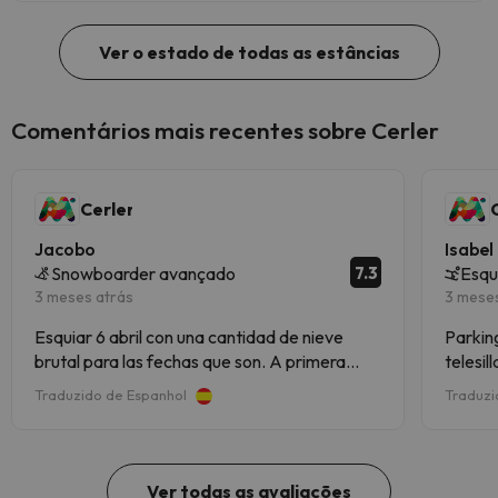
Ver o estado de todas as estâncias
Comentários mais recentes sobre Cerler
Cerler
Jacobo
Isabel
7.3
Snowboarder avançado
Esqu
3 meses atrás
3 mese
Esquiar 6 abril con una cantidad de nieve
Parking
brutal para las fechas que son. A primera
telesil
hora nieve buena pero a partir de las 12 ( hielo
respons
Traduzido de Espanhol
Traduzi
de pescadería) pero en gran cantidad lo que
no impide para nada de disfrutar el dia de
esqui. Es una estacion muy completa
Ver todas as avaliações