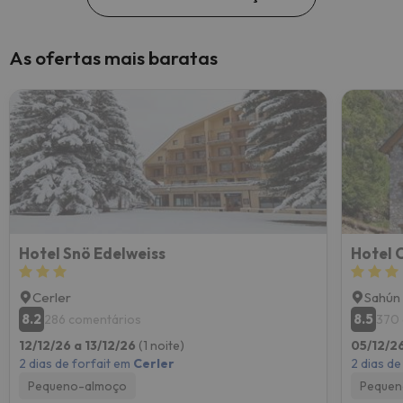
As ofertas mais baratas
Hotel Snö Edelweiss
Hotel 
Cerler
Sahún
8.2
8.5
286 comentários
370 
12/12/26 a 13/12/26
(1 noite)
05/12/2
2 dias de forfait em
Cerler
2 dias de
Pequeno-almoço
Pequen