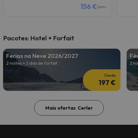
156 €
/pess.
Pacotes: Hotel + Forfait
Férias na Neve 2026/2027
Fé
2 noites + 2 dias de forfait
2 no
Desde
197 €
Mais ofertas Cerler