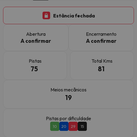
Estância fechada
Abertura
Encerramento
A confirmar
A confirmar
Pistas
Total Kms
75
81
Meios mecânicos
19
Pistas por dificuldade
10
20
29
15