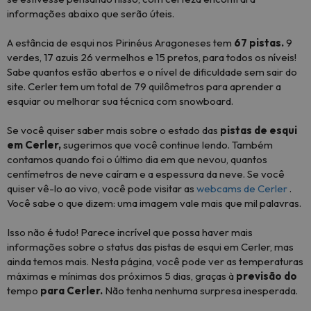
informações abaixo que serão úteis.
A estância de esqui nos Pirinéus Aragoneses tem
67 pistas.
9
verdes, 17 azuis 26 vermelhos e 15 pretos, para todos os níveis!
Sabe quantos estão abertos e o nível de dificuldade sem sair do
site. Cerler tem um total de 79 quilômetros para aprender a
esquiar ou melhorar sua técnica com snowboard.
Se você quiser saber mais sobre o estado das
pistas de esqui
em Cerler,
sugerimos que você continue lendo. Também
contamos quando foi o último dia em que nevou, quantos
centímetros de neve caíram e a espessura da neve. Se você
quiser vê-lo ao vivo, você pode visitar as
webcams de Cerler
.
Você sabe o que dizem: uma imagem vale mais que mil palavras.
Isso não é tudo! Parece incrível que possa haver mais
informações sobre o status das pistas de esqui em Cerler, mas
ainda temos mais. Nesta página, você pode ver as temperaturas
máximas e mínimas dos próximos 5 dias, graças à
previsão do
tempo
para Cerler.
Não tenha nenhuma surpresa inesperada.