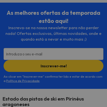
As melhores ofertas da temporada
estão aqui!
Inscreva-se na nossa newsletter para não perder
nada! Ofertas exclusivas, últimas novidades, onde e
quando está a nevar e muito mais ;)
Introduza o seu e-mail
Inscrever-me!
Ao clicar em ''Inscrever-me'' confirma ter lido e estar de acordo com
a
Política de Privacidade
.
Estado das pistas de ski em Pirinéus
aragoneses