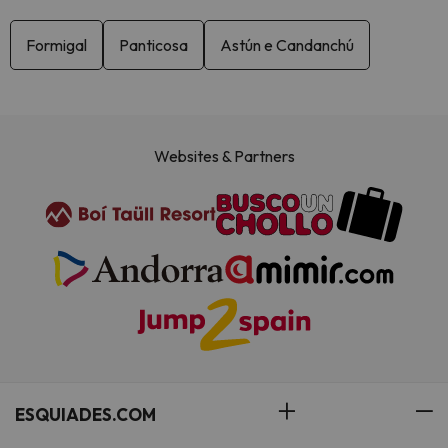
Formigal
Panticosa
Astún e Candanchú
Websites & Partners
ESQUIADES.COM