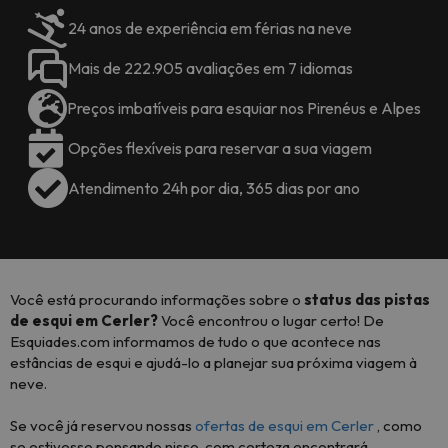
24 anos de experiência em férias na neve
Mais de 222.905 avaliações em 7 idiomas
Preços imbatíveis para esquiar nos Pirenéus e Alpes
Opções flexíveis para reservar a sua viagem
Atendimento 24h por dia, 365 dias por ano
Você está procurando informações sobre o
status das pistas
de esqui em Cerler?
Você encontrou o lugar certo! De
Esquiades.com informamos de tudo o que acontece nas
estâncias de esqui e ajudá-lo a planejar sua próxima viagem à
neve.
Se você já reservou nossas
ofertas de esqui em Cerler
, como
se estivesse pensando nisso, com certeza encontrará