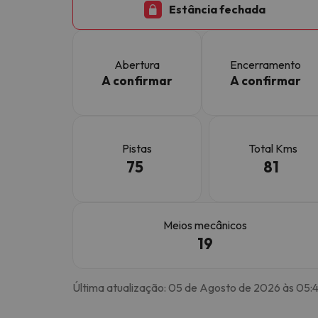
Estância fechada
Bem, parece que o nosso Seeker perdeu o seu
Abertura
Encerramento
A confirmar
A confirmar
Pistas
Total Kms
75
81
Meios mecânicos
19
Última atualização: 05 de Agosto de 2026 às 05: