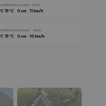
imo
Mínimo
Nova neve
Vento
ºC
15 ºC
0 cm
11 km/h
imo
Mínimo
Nova neve
Vento
ºC
15 ºC
0 cm
10 km/h