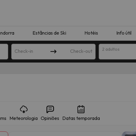
ndorra
Estâncias de Ski
Hotéis
Info útil
2 adultos
Check-in
Check-out
ha
ams
Meteorologia
Opiniões
Datas temporada
corresponda à sua pesquisa. Tente modificar o destino.