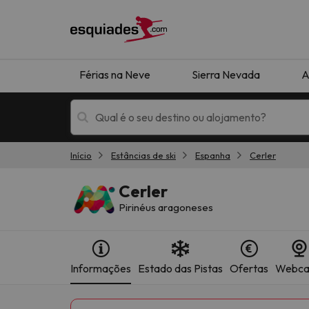
Férias na Neve
Sierra Nevada
A
Início
Estâncias de ski
Espanha
Cerler
Férias na neve
Hotéis de montan
Cerler
Pirinéus aragoneses
Informações
Estado das Pistas
Ofertas
Webc
Oops, não encontramos nenhum resultado que 