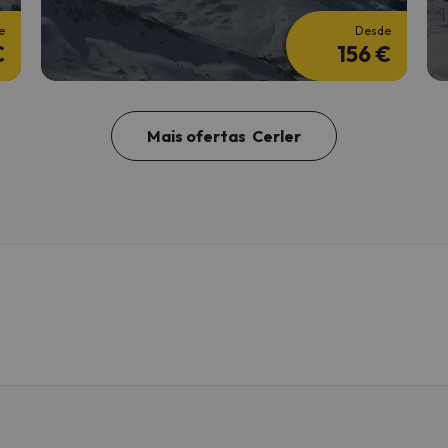
e
Desde
€
156 €
Mais ofertas Cerler