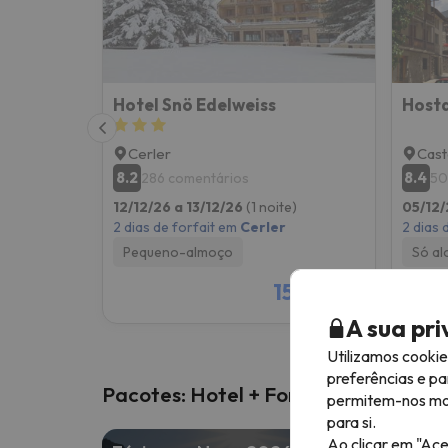
Hotel Snö Edelweiss
Hosta
Cerler
Cast
8.2
8.4
286 comentários
50
12/12/26 a 13/12/26
(1 noite)
05/12/
2 dias de forfait em
Cerler
2 dias 
Pequeno-almoço
Só al
156 €
/pess.
A sua pr
Utilizamos cooki
preferências e pa
Pacotes: Hotel + Forfait
permitem-nos most
para si.
Ao clicar em "Ace