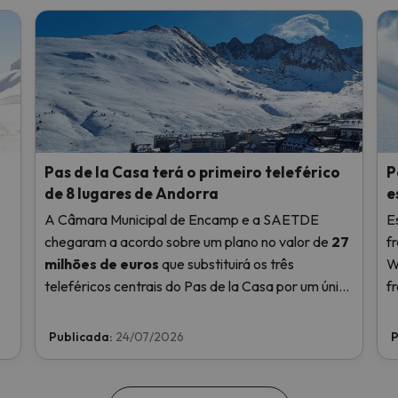
Pas de la Casa terá o primeiro teleférico
P
de 8 lugares de Andorra
e
A Câmara Municipal de Encamp e a SAETDE
E
chegaram a acordo sobre um plano no valor de
27
f
milhões de euros
que substituirá os três
W
teleféricos centrais do Pas de la Casa por um único
f
teleférico de oito lugares com desengate
individual e ligará o teleférico Pioners ao lago de
Publicada:
24/07/2026
P
les Abelletes.