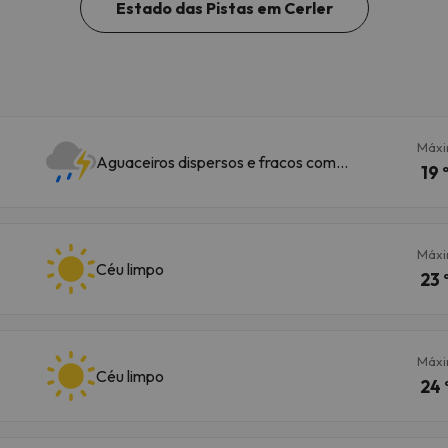
Estado das Pistas em Cerler
Máx
Aguaceiros dispersos e fracos com
19 
trovoada
Máx
Céu limpo
23 
Máx
Céu limpo
24 