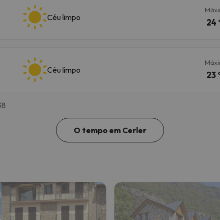
Máx
Céu limpo
24 
Máx
Céu limpo
23 
38
O tempo em Cerler