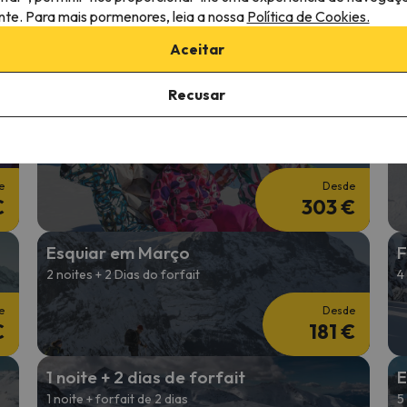
Férias na Neve Carnaval
F
ante. Para mais pormenores, leia a nossa
Política de Cookies.
2 noites + 2 Dias de forfait
4
Aceitar
e
Desde
€
181 €
Recusar
Esquiar no início do ano
E
4 noites + forfait de 3 dias
2
e
Desde
€
303 €
Esquiar em Março
F
2 noites + 2 Dias do forfait
4
e
Desde
€
181 €
1 noite + 2 dias de forfait
E
1 noite + forfait de 2 dias
5