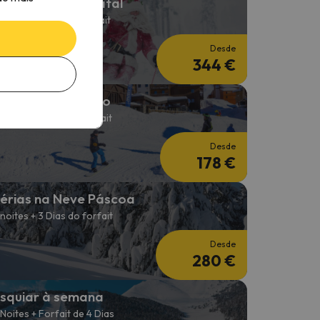
érias na Neve Natal
 noites + 3 dias de forfait
Desde
344 €
squiar em Janeiro
 noites + 2 Dias de forfait
Desde
178 €
érias na Neve Páscoa
 noites + 3 Dias do forfait
Desde
280 €
squiar à semana
 Noites + Forfait de 4 Dias