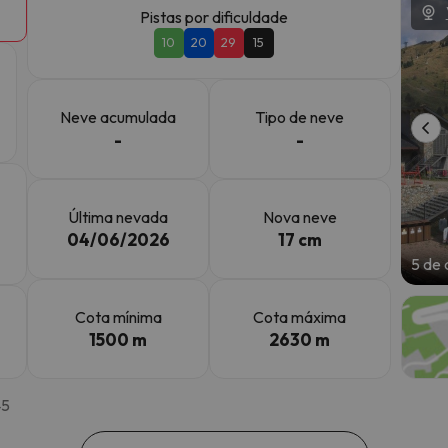
Pistas por dificuldade
10
20
29
15
 caminho. Assim que encontrar a sua bússola, estará de volta.
Neve acumulada
Tipo de neve
-
-
Última nevada
Nova neve
04/06/2026
17 cm
5 de 
Cota mínima
Cota máxima
1500 m
2630 m
45