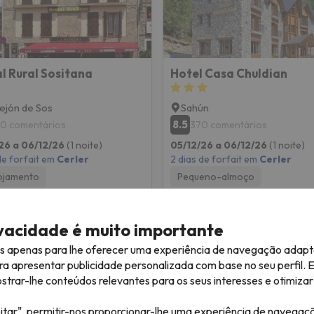
l Rural Sositana
Hotel Casa Chuldian
ejón de Sos
Sahún
8.5
0 comentários
370 comentários
26 a 06/12/26
(1 noite)
05/12/26 a 06/12/26
(1 noite)
de forfait em
Cerler
2 dias de forfait em
Cerler
ojamento
Pequeno-almoço
167 €
167 
/pess.
ivacidade é muito importante
es apenas para lhe oferecer uma experiência de navegação adapt
ra apresentar publicidade personalizada com base no seu perfil. 
rar-lhe conteúdos relevantes para os seus interesses e otimizar 
itar", permitir-nos proporcionar-lhe uma experiência de navegaç