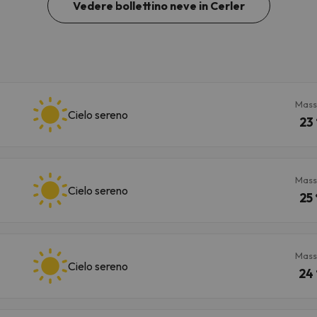
Vedere bollettino neve in Cerler
Mass
Cielo sereno
23 
Mass
Cielo sereno
25 
Mass
Cielo sereno
24 