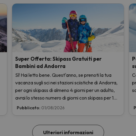
Super Offerta: Skipass Gratuiti per
P
Bambini ad Andorra
s
Sì! Hai letto bene. Quest'anno, se prenoti la tua
Ce
vacanza sugli sci nei stazioni sciistiche di Andorra,
p
per ogni skipass di almeno 4 giorni per un adulto,
sc
avrai lo stesso numero di giorni con skipass per 1
bambino totalmente GRATIS. Entra e scoprilo qui.
Pubblicato:
01/08/2026
P
Ulteriori informazioni