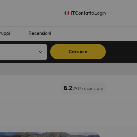
IT
Contatto
Login
ruppi
Recensioni
Cercare
8.2
2917 recensioni