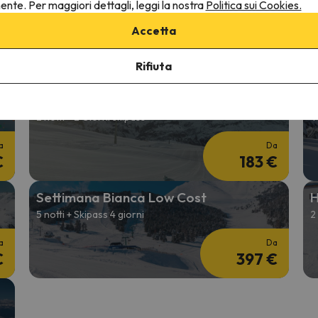
Natale sulla neve
C
nente. Per maggiori dettagli, leggi la nostra
Politica sui Cookies.
4 notti + Skipass per 3 giorni
3
Accetta
a
Da
€
344 €
Rifiuta
Febbraio sulla neve
S
2 notti + 2 Giorni skipass
4
a
Da
€
183 €
Settimana Bianca Low Cost
H
5 notti + Skipass 4 giorni
2
a
Da
€
397 €