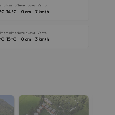
imo
Minimo
Neve nuova
Vento
ºC
14 ºC
0 cm
7 km/h
imo
Minimo
Neve nuova
Vento
ºC
15 ºC
0 cm
3 km/h