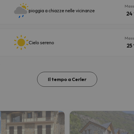
Mass
pioggia a chiazze nelle vicinanze
24 
Mass
Cielo sereno
25 
8
Il tempo a Cerler