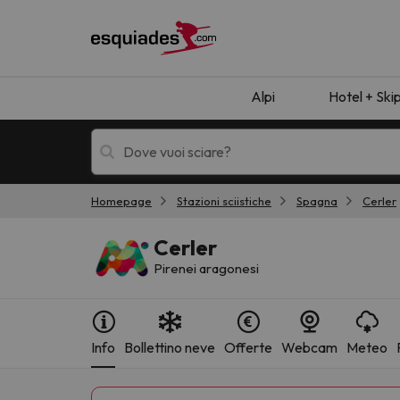
Alpi
Hotel + Ski
Homepage
Stazioni sciistiche
Spagna
Cerler
Hotel + skipass
Hotel di montagn
Cerler
Pirenei aragonesi
Info
Bollettino neve
Offerte
Webcam
Meteo
Ops, non abbiamo trovato alcun risultato corr