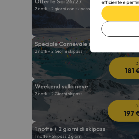
Offerte Sci 26/27
efficiente e perti
2 notti + 2 giorni con skipass
D
197 
Speciale Carnevale sulla neve
2 notti + 2 Giorni skipass
D
181 
Weekend sulla neve
2 notti + 2 Giorni skipass
D
197 
1 notte + 2 giorni di skipass
1 notte + Skipass 2 giorni