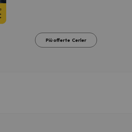
a
€
Più offerte Cerler