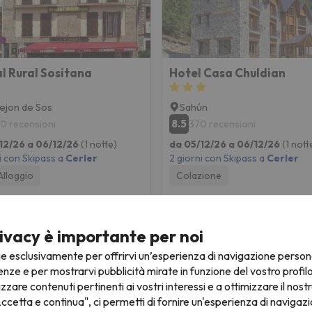
l Rural Sositana
Hotel Casa Chuldian
ejon de Sos
Sahún
8.5
0 recensioni
370 recensioni
12/26 a 06/12/26
(1 notte)
da 05/12/26 a 06/12/26
(1 nott
i con Skipass a
Cerler
2 giorni con Skipass a
Cerler
Alloggio
Colazione
167 €
167 
/pers.
ivacy è importante per noi
ie esclusivamente per offrirvi un’esperienza di navigazione person
enze e per mostrarvi pubblicità mirate in funzione del vostro profil
izzare contenuti pertinenti ai vostri interessi e a ottimizzare il nostr
ccetta e continua", ci permetti di fornire un'esperienza di navigazi