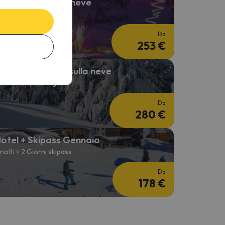
apodanno sulla neve
 notti + 2 Giorni skipass
Da
253 €
peciale Pasqua sulla neve
 notti + Skipass 3 giorni
Da
280 €
otel + Skipass Gennaio
 notti + 2 Giorni skipass
Da
178 €