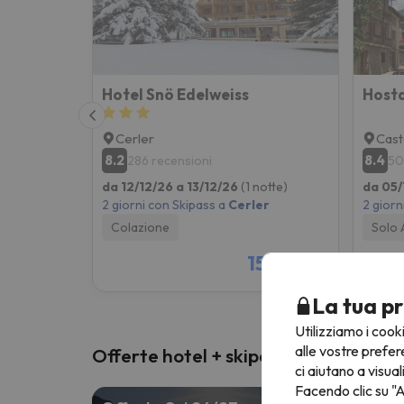
Hotel Snö Edelweiss
Hosta
Cerler
Cast
8.2
8.4
286 recensioni
50
da 12/12/26 a 13/12/26
(1 notte)
da 05/
2 giorni con Skipass a
Cerler
2 giorn
Colazione
Solo 
156 €
/pers.
La tua pr
Utilizziamo i cook
alle vostre prefer
Offerte hotel + skipass
ci aiutano a visual
Facendo clic su "A