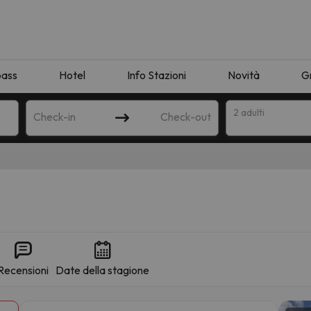
pass
Hotel
Info Stazioni
Novità
G
2 adulti
Check-in
Check-out
a
Recensioni
Date della stagione
ispondente alla sua ricerca. Provare a modificare la destinazione.