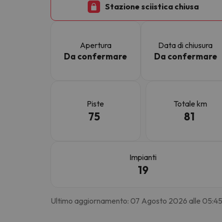
Stazione sciistica chiusa
Sembra che il nostro ricercatore abbia perso 
Apertura
Data di chiusura
Da confermare
Da confermare
Piste
Totale km
75
81
Impianti
19
Ultimo aggiornamento: 07 Agosto 2026 alle 05:4