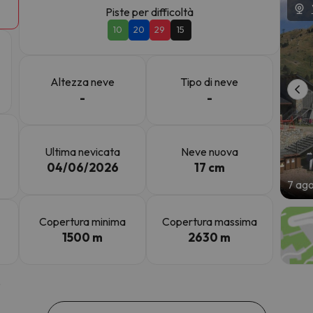
Piste per difficoltà
10
20
29
15
la strada. Non appena troverà la bussola, tornerà.
Altezza neve
Tipo di neve
-
-
Ultima nevicata
Neve nuova
04/06/2026
17 cm
7 ag
Copertura minima
Copertura massima
1500 m
2630 m
5