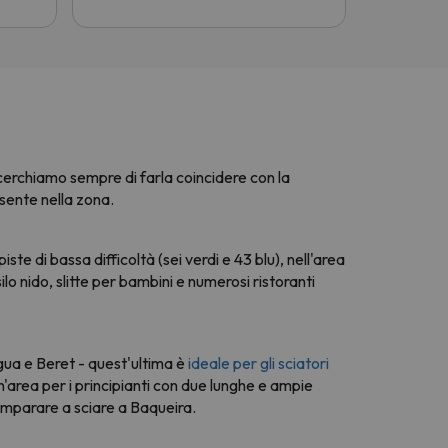
cerchiamo sempre di farla coincidere con la
sente nella zona.
ste di bassa difficoltà (sei verdi e 43 blu), nell'area
ilo nido, slitte per bambini e numerosi ristoranti
igua e Beret - quest'ultima è
ideale per gli sciatori
n'area per i principianti con due lunghe e ampie
r imparare a sciare a Baqueira.