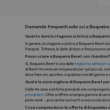
scia
cost
E no
pass
giorn
Domande frequenti sullo sci a Baqueira
forse
nole
Quanto dura la stagione sciistica a Baqueira
In genere, la stagione sciistica a Baqueira Beret inizi
Pasqua). Tuttavia, le date di inizio e fine possono 
Posso sciare a Baqueira Beret con i bambini
Sì, Baqueira Beret è una delle
migliori località per 
di Beret troverai servizi pensati per i più piccoli, c
dove fare uno spuntino a qualsiasi ora del giorno e 
Qual è la zona migliore di Baqueira Beret per 
Delle tre aree sciistiche principali che compongono
principianti
. Oltre a offrire un'ampia gamma di servi
piste verdi -, puoi anche iscriverti a una scuola di 
Cosa comprendono le offerte di Esquiades 