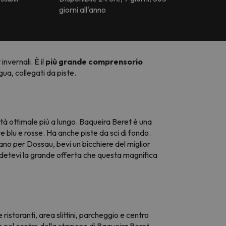
giorni all'anno
invernali. È il
più grande comprensorio
gua, collegati da piste.
ità ottimale più a lungo. Baqueira Beret è una
te blu e rosse. Ha anche piste da sci di fondo.
ssano per Dossau, bevi un bicchiere del miglior
odetevi la grande offerta che questa magnifica
e ristoranti, area slittini, parcheggio e centro
o nel centro della stazione di Baqueira Beret.