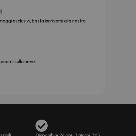
t
aggi esclusivi, basta iscriversi alla nostra
namenti sulla neve.
ssibili
Disponibile 24 ore, 7 giorni, 365