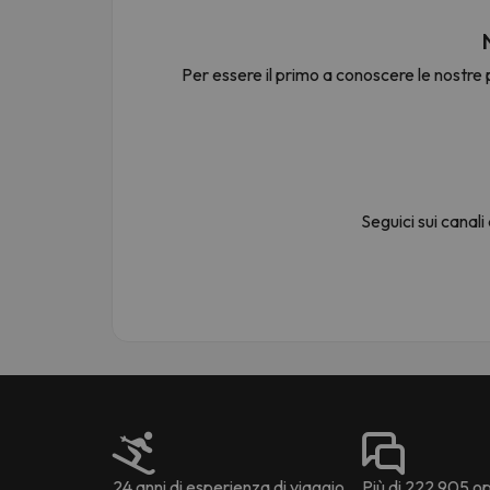
Per essere il primo a conoscere le nostre p
Sembra che il nostro ricercatore abbia perso 
Seguici sui canali
24 anni di esperienza di viaggio
Più di 222.905 opi