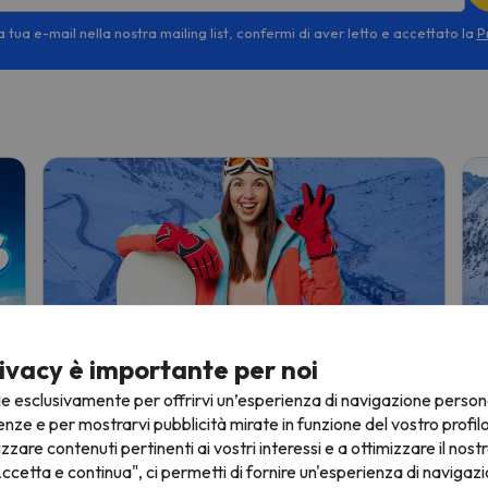
 tua e-mail nella nostra mailing list, confermi di aver letto e accettato la
P
Prenota la tua settimana bianca con
I
ivacy è importante per noi
cancellazione gratuita per la stagione
d
ie esclusivamente per offrirvi un’esperienza di navigazione person
2026/2027 su Esquiades.com!
I
enze e per mostrarvi pubblicità mirate in funzione del vostro profil
Prenota la tua settimana bianca in tutta tranquillità,
r
ch
izzare contenuti pertinenti ai vostri interessi e a ottimizzare il nostr
sapendo che ti garantiamo un rimborso totale!
20
ccetta e continua", ci permetti di fornire un'esperienza di navigazi