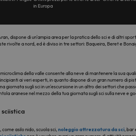
in Europa
ran, dispone di un'ampia area per la pratica dello sci e di altri sport 
iste rivolte a nord, ed è diviso in tre settori: Baqueira, Beret e Bonai
 microclima della valle consente alla neve di mantenere la sua qual
rincipianti ai veri esperti, in quanto dispone di un gran numero di pis
una giornata sugli sci in un'escursione in un altro dei settori che pa
ntola aranese nel mezzo della tua giornata sugli sci sulla neve e g
sciistica
i, come asilo nido, scuola sci,
noleggio attrezzatura da sci
, bar 
i sciistiche
non è voucher, avrai un gran numero di attività propri