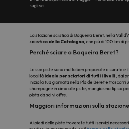
sugli sci
La stazione sciistica di Baqueira Beret, nella Vall d'A
sciistico della Catalogna
, con più di 100 km di p
Perché sciare a Baqueira Beret?
Le sue piste sono molto ben preparate e curate e il
località
ideale per sciatori di tutti i livelli
, dai p
Inizia la tua giornata nella Pla de Beret e trascorri 
champagne in cima alle piste, mangia una tipica pe
pista da sci vi offre.
Maggiori informazioni sulla stazione 
Ai piedi delle piste troverete tutti i servizi necessar
medico. In questo modo, se il
tempo nelle stazion