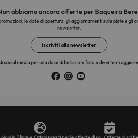
Non abbiamo ancora offerte per Baqueira Bere
romozioni, le date di apertura, gli aggiornamenti sulle piste e gli om
la strada. Non appena troverà la bussola, tornerà.
newsletter.
Iscriviti alla newsletter
 di social media per una dose di bellissime foto e divertenti aggior
nioni in 7 lingue
Ottimi prezzi per le offerte di sci
Offerte di sci fle