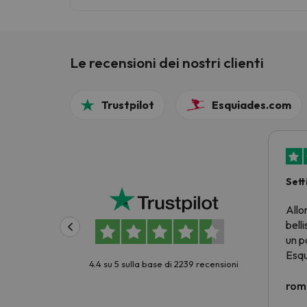
Le recensioni dei nostri clienti
Trustpilot
Esquiades.com
Sett
prez
Allo
belli
un p
Esqu
4.4 su 5 sulla base di 2239 recensioni
prez
criti
rom
Non 