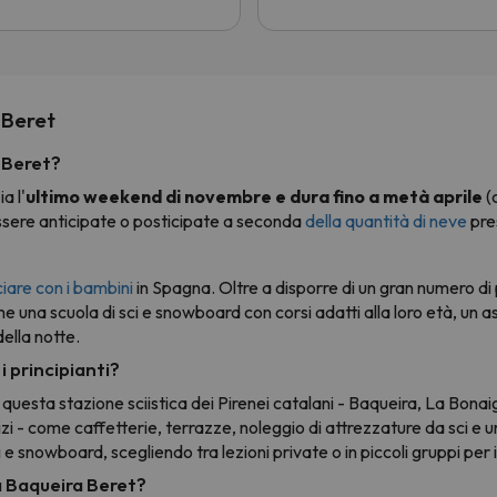
tori single e ragazzi
retto ad andare in Francia....
n avrei voluto. Alloggio ski
 noleggio sci tutto per 6
i da sci 625 euro. In Italia
 Beret
 ci paghi lo ski pass e il
ggio.
 Beret?
a l'
ultimo weekend di novembre e dura fino a metà aprile
(
essere anticipate o posticipate a seconda
della quantità di neve
pre
?
sciare con i bambini
in Spagna. Oltre a disporre di un gran numero di pi
ome una scuola di sci e snowboard con corsi adatti alla loro età, un as
della notte.
i principianti?
 questa stazione sciistica dei Pirenei catalani - Baqueira, La Bona
zi - come caffetterie, terrazze, noleggio di attrezzature da sci e u
sci e snowboard, scegliendo tra lezioni private o in piccoli gruppi pe
a Baqueira Beret?