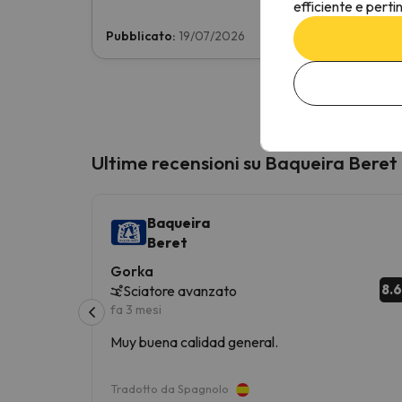
efficiente e perti
Pubblicato:
19/07/2026
Ultime recensioni su Baqueira Beret
Baqueira
Beret
Gorka
8.
Sciatore avanzato
fa 3 mesi
Muy buena calidad general.
Tradotto da Spagnolo