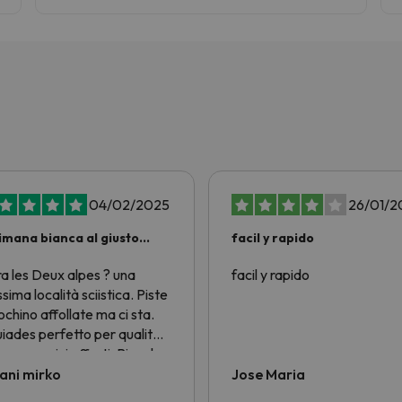
04/02/2025
26/01/2
imana bianca al giusto
facil y rapido
zo!
ra les Deux alpes ? una
facil y rapido
ssima località sciistica. Piste
ochino affollate ma ci sta.
iades perfetto per qualità
zo e servizi offerti. Piccola
ca alla nostra bella Italia....
ani mirko
Jose Maria
ci sono ostelli economici per