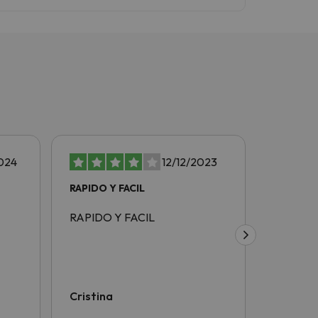
024
12/12/2023
RAPIDO Y FACIL
rapido y
RAPIDO Y FACIL
rapido y 
Cristina
Juan Di