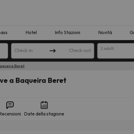
pass
Hotel
Info Stazioni
Novità
G
2 adulti
Check-in
Check-out
aqueira Beret
a
eve a Baqueira Beret
Recensioni
Date della stagione
ispondente alla sua ricerca. Provare a modificare la destinazione.