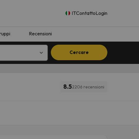
IT
Contatto
Login
ruppi
Recensioni
Cercare
8.5
2206 recensioni