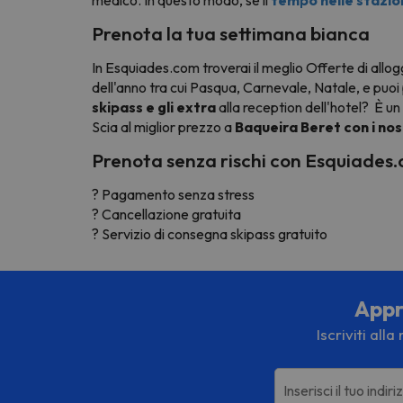
Prenota la tua settimana bianca
In Esquiades.com troverai il meglio
Offerte di allogg
dell'anno tra cui Pasqua, Carnevale, Natale, e puo
skipass e gli extra
alla reception dell'hotel? È un s
Scia al miglior prezzo a
Baqueira Beret con i nos
Prenota senza rischi con Esquiades
? Pagamento senza stress
? Cancellazione gratuita
? Servizio di consegna skipass gratuito
Appro
Iscriviti all
Inserisci il tuo indir