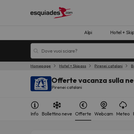
Alpi
Hotel + Ski
Homepage
Hotel + Skipass
Pirenei catalani
B
Hotel + skipass
Hotel di montagn
Offerte vacanza sulla n
Pirenei catalani
Info
Bollettino neve
Offerte
Webcam
Meteo
Ops, non abbiamo trovato alcun risultato corr