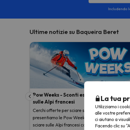
Includendo la
Ultime notizie su Baqueira Beret
Pow Weeks - Sconti esclusivi per sciare
La tua pr
sulle Alpi francesi
Utilizziamo i cook
Cerchi offerte per sciare sulle Alpi francesi? Ti
alle vostre prefer
presentiamo le Pow Weeks, offerte esclusive pe
ci aiutano a visual
sciare sulle Alpi francesi con sconti incredibili.
Facendo clic su "A