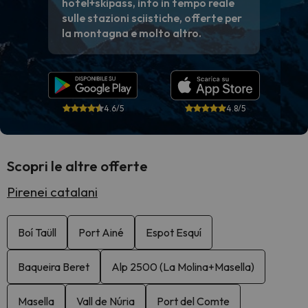
hotel+skipass, info in tempo reale
sulle stazioni sciistiche, offerte per
la montagna e molto altro.
4.6/5
4.8/5
Scopri le altre offerte
Pirenei catalani
Boí Taüll
Port Ainé
Espot Esquí
Baqueira Beret
Alp 2500 (La Molina+Masella)
Masella
Vall de Núria
Port del Comte