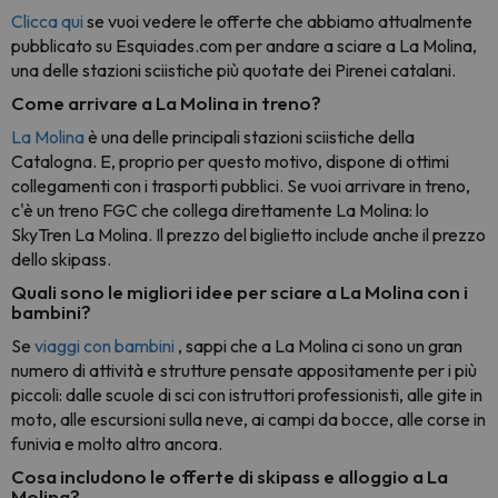
Clicca qui
se vuoi vedere le offerte che abbiamo attualmente
pubblicato su Esquiades.com per andare a sciare a La Molina,
una delle stazioni sciistiche più quotate dei Pirenei catalani.
Come arrivare a La Molina in treno?
La Molina
è una delle principali stazioni sciistiche della
Catalogna. E, proprio per questo motivo, dispone di ottimi
collegamenti con i trasporti pubblici. Se vuoi arrivare in treno,
c'è un treno FGC che collega direttamente La Molina: lo
SkyTren La Molina. Il prezzo del biglietto include anche il prezzo
dello skipass.
Quali sono le migliori idee per sciare a La Molina con i
bambini?
Se
viaggi con bambini
, sappi che a La Molina ci sono un gran
numero di attività e strutture pensate appositamente per i più
piccoli: dalle scuole di sci con istruttori professionisti, alle gite in
moto, alle escursioni sulla neve, ai campi da bocce, alle corse in
funivia e molto altro ancora.
Cosa includono le offerte di skipass e alloggio a La
Molina?