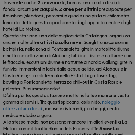
troverete anche
2
snowpark
, bamps, un circuito di sci di
fondo, circuiti per ciaspole,
2 aree per slittini
predisposte per
il mushing (sleddog) , percorsi in quad e una pista di chilometro
lanciata. Tutto questo a pochi metri dagli appartamenti e dagli
hotel di La Molina.
Questa stazione, una delle migliori della Catalogna, organizza
anche molte altre
attività sulla neve
. Scegli tra escursioni in
battipista, nella zona di Fontcanaleta; gite in motoslitta diurne
e notturne nella zona di Alabaus; tubbing, discese notturne con
le fiaccole, escursioni diurne e notturne di nordic walking, gite in
funivia, immersioni in laghi dalle acque gelide, ad Alabaus e in
Costa Rasa; Circuiti termali nella Pista Llarga, laser tag,
bowling a Fontcanaleta, terrazza chill-out in Costa Rasa e
palestra. Puoi immaginarlo?
D'altra parte, questa stazione mette nelle tue mani una vasta
gamma di servizi. Tra questi spiccano: asilo nido,
noleggio
attrezzatura da sci
, mense e ristoranti, parcheggi, centro
medico e stadio di gara.
Allo stesso modo, non possono mancare i migliori eventi a La
Molina, come il Triatló Blanca dels Pirineus: il
TriSnow La