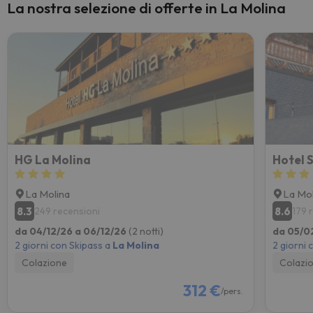
La nostra selezione di offerte in La Molina
HG La Molina
Hotel 
La Molina
La Mol
8.3
8.6
249 recensioni
179 
da 04/12/26 a 06/12/26
(2 notti)
da 05/0
2 giorni con Skipass a
La Molina
2 giorni 
Colazione
Colazi
312 €
/pers.