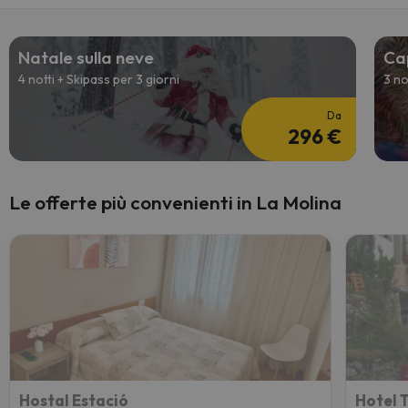
Natale sulla neve
Ca
4 notti + Skipass per 3 giorni
3 no
Da
296 €
Le offerte più convenienti in La Molina
Hostal Estació
Hotel 