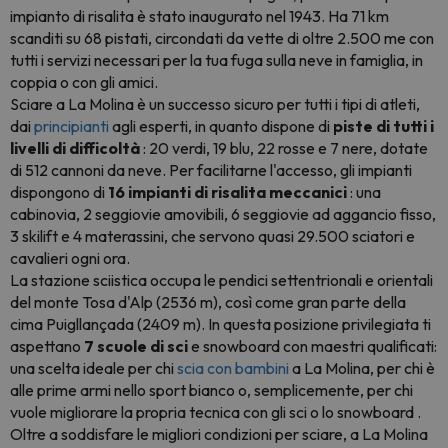
impianto di risalita è stato inaugurato nel 1943. Ha 71 km
scanditi su 68 pistati, circondati da vette di oltre 2.500 me con
tutti i servizi necessari per la tua fuga sulla neve in famiglia, in
coppia o con gli amici.
Sciare a La Molina è un successo sicuro per tutti i tipi di atleti,
dai
principianti
agli esperti, in quanto dispone di
piste di tutti i
livelli di difficoltà
: 20 verdi, 19 blu, 22 rosse e 7 nere, dotate
di 512 cannoni da neve. Per facilitarne l'accesso, gli impianti
dispongono di
16 impianti di risalita meccanici
: una
cabinovia, 2 seggiovie amovibili, 6 seggiovie ad aggancio fisso,
3 skilift e 4 materassini, che servono quasi 29.500 sciatori e
cavalieri ogni ora.
La stazione sciistica occupa le pendici settentrionali e orientali
del monte Tosa d'Alp (2536 m), così come gran parte della
cima Puigllançada (2409 m). In questa posizione privilegiata ti
aspettano
7 scuole di sci
e
snowboard
con maestri qualificati:
una scelta ideale per chi
scia con bambini
a La Molina, per chi è
alle prime armi nello sport bianco o, semplicemente, per chi
vuole migliorare la propria tecnica con gli sci o lo
snowboard
.
Oltre a soddisfare le migliori condizioni per sciare, a La Molina