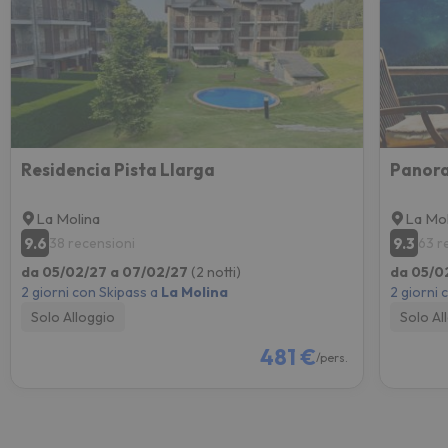
Residencia Pista Llarga
La Molina
La Mol
9.6
9.3
38 recensioni
63 r
da 05/02/27 a 07/02/27
(2 notti)
da 05/0
2 giorni con Skipass a
La Molina
2 giorni 
Solo Alloggio
Solo Al
481 €
/pers.