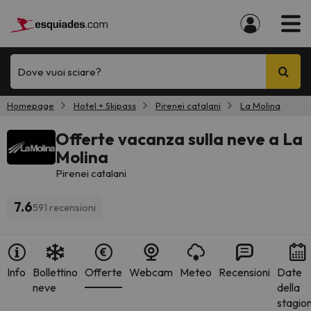
Dove vuoi sciare?
Homepage
Hotel + Skipass
Pirenei catalani
La Molina
Offerte vacanza sulla neve a La
Molina
Pirenei catalani
7.6
591 recensioni
Info
Bollettino
Offerte
Webcam
Meteo
Recensioni
Date
neve
della
stagio