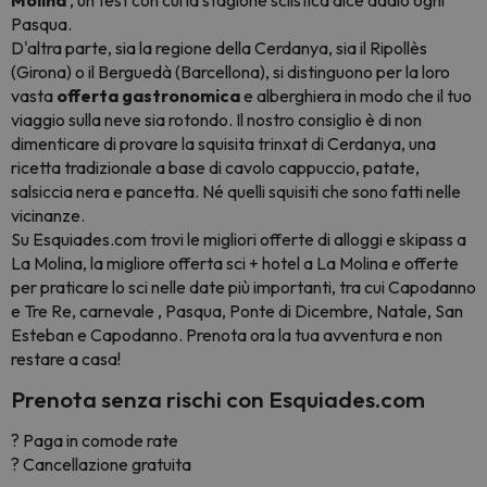
Molina
, un test con cui la stagione sciistica dice addio ogni
Pasqua.
D'altra parte, sia la regione della Cerdanya, sia il Ripollès
(Girona) o il Berguedà (Barcellona), si distinguono per la loro
vasta
offerta gastronomica
e alberghiera in modo che il tuo
viaggio sulla neve sia rotondo. Il nostro consiglio è di non
dimenticare di provare la squisita trinxat di Cerdanya, una
ricetta tradizionale a base di cavolo cappuccio, patate,
salsiccia nera e pancetta. Né quelli squisiti che sono fatti nelle
vicinanze.
Su Esquiades.com trovi le migliori offerte di alloggi e skipass a
La Molina, la migliore offerta sci + hotel a La Molina e offerte
per praticare lo sci nelle date più importanti, tra cui Capodanno
e Tre Re, carnevale , Pasqua, Ponte di Dicembre, Natale, San
Esteban e Capodanno. Prenota ora la tua avventura e non
restare a casa!
Prenota senza rischi con Esquiades.com
?
Paga in comode rate
?
Cancellazione gratuita