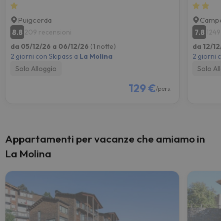
Puigcerda
Campe
8.8
7.8
209 recensioni
1249
da 05/12/26 a 06/12/26
(1 notte)
da 12/12
2 giorni con Skipass a
La Molina
2 giorni 
Solo Alloggio
Solo Al
129 €
/pers.
Appartamenti per vacanze che amiamo in
La Molina