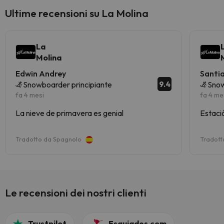
Ultime recensioni su La Molina
La
Molina
Edwin Andrey
Santi
9.4
Snowboarder principiante
Snow
fa 4 mesi
fa 4 me
La nieve de primavera es genial
Estació
Tradotto da Spagnolo
Tradott
Le recensioni dei nostri clienti
Trustpilot
Esquiades.com