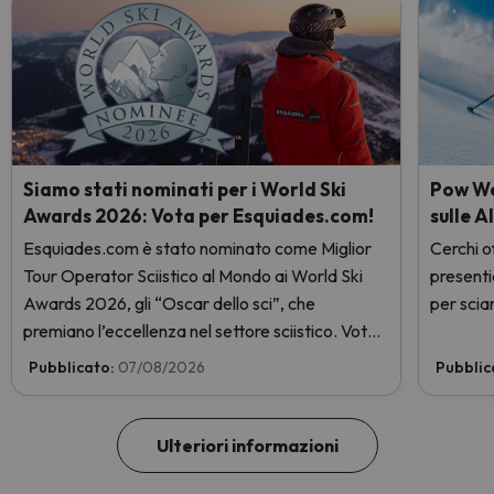
Siamo stati nominati per i World Ski
Pow Wee
Awards 2026: Vota per Esquiades.com!
sulle A
Esquiades.com è stato nominato come Miglior
Cerchi of
Tour Operator Sciistico al Mondo ai World Ski
presenti
Awards 2026, gli “Oscar dello sci”, che
per sciar
premiano l’eccellenza nel settore sciistico. Vota
subito e aiutaci a arrivare in cima!
Pubblicato:
07/08/2026
Pubblic
Ulteriori informazioni