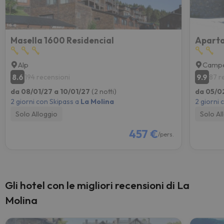
Masella 1600 Residencial
Aparta
Alp
Campe
8.6
9.9
194 recensioni
87 r
da 08/01/27 a 10/01/27
(2 notti)
da 05/0
2 giorni con Skipass a
La Molina
2 giorni 
Solo Alloggio
Solo Al
457 €
/pers.
Gli hotel con le migliori recensioni di La
Molina