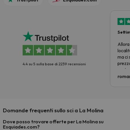
Setti
Allora
locali
ma ci 
prezzo
4.4 su 5 sulla base di 2239 recensioni
nostra 
econom
roman
costre
voluto
per 6 g
paghi 
Domande frequenti sullo sci a La Molina
Dove posso trovare offerte per La Molina su
Esquiades.com?