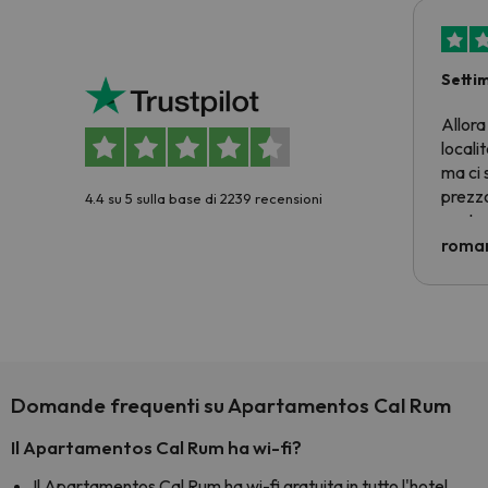
Setti
Allora
locali
ma ci 
prezzo
4.4 su 5 sulla base di 2239 recensioni
nostra 
econom
roman
costre
voluto
per 6 g
paghi 
Domande frequenti su Apartamentos Cal Rum
Il Apartamentos Cal Rum ha wi-fi?
Il Apartamentos Cal Rum ha wi-fi gratuita in tutto l'hotel.