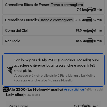
Cremallera Ribes de Freser
Treno a cremagliera
7.9 km
15 min
Cremallera Queralbs
Treno a cremagliera
14.4 km
23 min
Coma del Clot
18.5 km
41 min
Roc Male
18.5 km
41 min
Con lo Skipass di Alp 2500 (La Molina+Masella) puoi
accedere a diverse località sciistiche e goderti 145
km di piste.
L'accesso più vicino alle piste è Pista Llarga a La Molina.
Puoi sciare anche a La Molina e Masella.
Alp 2500 (La Molina+Masella)
Area sciistica
145 km sciabili
La Molina
71 km sciabili
Pista Llarga
32 km
48 min