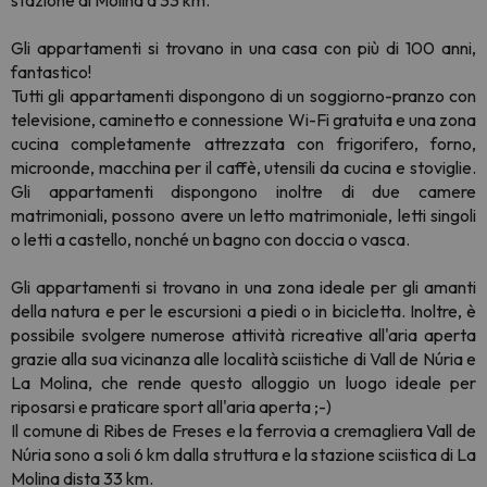
stazione di Molina a 33 km.
Gli appartamenti si trovano in una casa con più di 100 anni,
fantastico!
Tutti gli appartamenti dispongono di un soggiorno-pranzo con
televisione, caminetto e connessione Wi-Fi gratuita e una zona
cucina completamente attrezzata con frigorifero, forno,
microonde, macchina per il caffè, utensili da cucina e stoviglie.
Gli appartamenti dispongono inoltre di due camere
matrimoniali, possono avere un letto matrimoniale, letti singoli
o letti a castello, nonché un bagno con doccia o vasca.
Gli appartamenti si trovano in una zona ideale per gli amanti
della natura e per le escursioni a piedi o in bicicletta. Inoltre, è
possibile svolgere numerose attività ricreative all'aria aperta
grazie alla sua vicinanza alle località sciistiche di Vall de Núria e
La Molina, che rende questo alloggio un luogo ideale per
riposarsi e praticare sport all'aria aperta ;-)
Il comune di Ribes de Freses e la ferrovia a cremagliera Vall de
Núria sono a soli 6 km dalla struttura e la stazione sciistica di La
Molina dista 33 km.