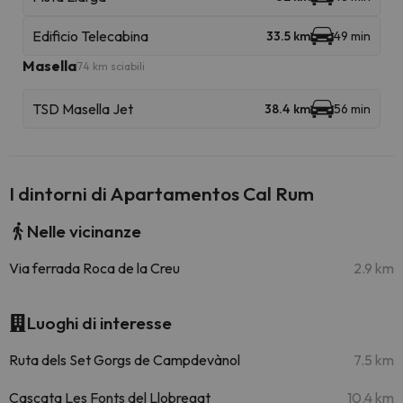
Edificio Telecabina
33.5 km
49 min
Masella
74 km sciabili
TSD Masella Jet
38.4 km
56 min
I dintorni di Apartamentos Cal Rum
Nelle vicinanze
Via ferrada Roca de la Creu
2.9 km
Luoghi di interesse
Ruta dels Set Gorgs de Campdevànol
7.5 km
Cascata Les Fonts del Llobregat
10.4 km