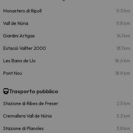
Monastero di Ripoll
11.3 km
Vall de Núria
11.8 km
Giardini Artigas
14.1 km
Estació Vallter 2000
18.1 km
Les Bains de Llo
18.6 km
Pont Nou
18.9 km
Trasporto pubblico
Stazione di Ribes de Freser
2.5 km
Cremallera Vall de Núria
3.3 km
Stazione di Planoles
3.8 km