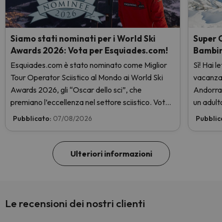
Siamo stati nominati per i World Ski
Super O
Awards 2026: Vota per Esquiades.com!
Bambin
Esquiades.com è stato nominato come Miglior
Sì! Hai 
Tour Operator Sciistico al Mondo ai World Ski
vacanza s
Awards 2026, gli “Oscar dello sci”, che
Andorra,
premiano l’eccellenza nel settore sciistico. Vota
un adult
subito e aiutaci a arrivare in cima!
skipass 
Pubblicato:
07/08/2026
Pubblic
e scopril
Ulteriori informazioni
Le recensioni dei nostri clienti