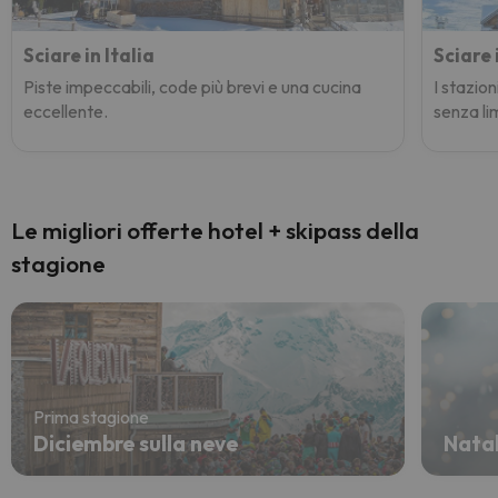
Sciare in Italia
Sciare 
Piste impeccabili, code più brevi e una cucina
I stazion
eccellente.
senza lim
Le migliori offerte hotel + skipass della
stagione
Prima stagione
Diciembre sulla neve
Natal