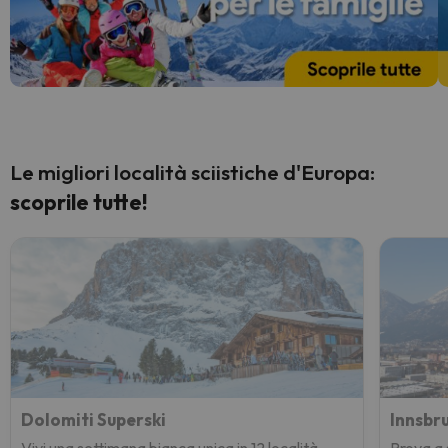
Le migliori località sciistiche d'Europa:
scoprile tutte!
Dolomiti Superski
Innsbr
Vivi una settimana bianca unica in 12 località,
Prova a s