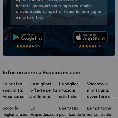
hotel+skipass, info in tempo reale sulle
stazioni sciistiche, offerte per la montagna
e molto altro.
4.6/5
4.8/5
Informazioni su Esquiades.com
La nostra
Le migliori
Le migliori
Vacanze in
specialità:
offerte per la
stazioni
montagna:
Vacanze sulla
settimana
sciistiche
avventura e
neve
bianca
d'Europa in un
benessere
Scopri le
Su
Che tu stia
Le montagne
unico sito
migliori stazioni
Esquiades.com
pianificando la
non sono solo