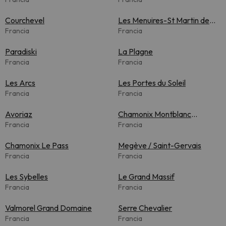
Courchevel
Les Menuires-St Martin de
Francia
Belleville
Francia
Paradiski
La Plagne
Francia
Francia
Les Arcs
Les Portes du Soleil
Francia
Francia
Avoriaz
Chamonix Montblanc
Francia
Unlimited
Francia
Chamonix Le Pass
Megève / Saint-Gervais
Francia
Francia
Les Sybelles
Le Grand Massif
Francia
Francia
Valmorel Grand Domaine
Serre Chevalier
Francia
Francia