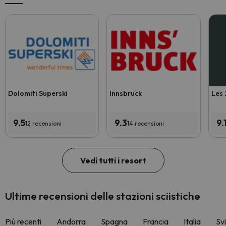
Dolomiti Superski
Innsbruck
Les 
9.5
9.3
9.
12 recensioni
14 recensioni
Vedi tutti i resort
Ultime recensioni delle stazioni sciistiche
Più recenti
Andorra
Spagna
Francia
Italia
Sv