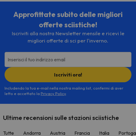
Approfittate subito delle migliori
offerte sciistiche!
Iscriviti alla nostra Newsletter mensile e ricevi le
migliori offerte di sci per l'inverno.
Inserisci il tuo indirizzo email
Iscriviti ora!
Includendo la tua e-mail nella nostra mailing list, confermi di aver
letto e accettato la
Privacy Policy
.
Ultime recensioni sulle stazioni sciistiche
Tutte
Andorra
Austria
Francia
Italia
Portoga