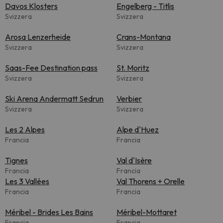
Davos Klosters
Engelberg - Titlis
Svizzera
Svizzera
Arosa Lenzerheide
Crans-Montana
Svizzera
Svizzera
Saas-Fee Destination pass
St. Moritz
Svizzera
Svizzera
Ski Arena Andermatt Sedrun
Verbier
Svizzera
Svizzera
Les 2 Alpes
Alpe d'Huez
Francia
Francia
Tignes
Val d'Isère
Francia
Francia
Les 3 Vallées
Val Thorens + Orelle
Francia
Francia
Méribel - Brides Les Bains
Méribel-Mottaret
Francia
Francia