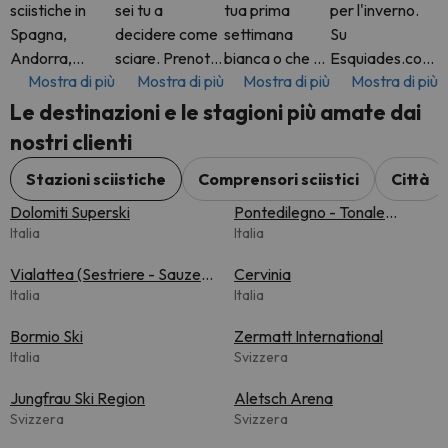
sciistiche in
sei tu a
tua prima
per l'inverno.
Spagna,
decidere come
settimana
Su
Andorra,
sciare. Prenota
bianca o che tu
Esquiades.com
Mostra di più
Mostra di più
Mostra di più
Mostra di più
Francia, Italia,
un pacchetto
sia un amante
troverai tutto
Svizzera e
completo con
della neve
l'anno
Le destinazioni e le stagioni più amate dai
molto altro. Su
skipass incluso
esperto,
fantastiche
nostri clienti
Esquiades.com
o solo l'hotel.
Esquiades.com
offerte di hotel
troverai
Sta a te
ti offre
in alcune delle
Stazioni sciistiche
Comprensori sciistici
Città
pacchetti
decidere.
l'accesso alle
più belle
Dolomiti Superski
Pontedilegno - Tonale
sciistici flessibili
Aggiungi extra
migliori stazioni
destinazioni
Italia
(Adamello Ski)
Italia
con
come il nole
sciist
montane d'Eu
Vialattea (Sestriere - Sauze
Cervinia
d'Oulx)
Italia
Italia
Bormio Ski
Zermatt International
Italia
Svizzera
Jungfrau Ski Region
Aletsch Arena
Svizzera
Svizzera