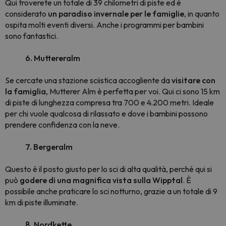
Qui troverete un totale di 39 chilometri di piste ed è
considerato
un paradiso invernale per le famiglie
, in quanto
ospita molti eventi diversi. Anche i programmi per bambini
sono fantastici.
6. Muttereralm
Se cercate una stazione sciistica accogliente da
visitare con
la famiglia
, Mutterer Alm è perfetta per voi. Qui ci sono 15 km
di piste di lunghezza compresa tra 700 e 4.200 metri. Ideale
per chi vuole qualcosa di rilassato e dove i bambini possono
prendere confidenza con la neve.
7. Bergeralm
Questo è il posto giusto per lo sci di alta qualità, perché qui si
può
godere di una magnifica vista sulla Wipptal
. È
possibile anche praticare lo sci notturno, grazie a un totale di 9
km di piste illuminate.
8. Nordkette