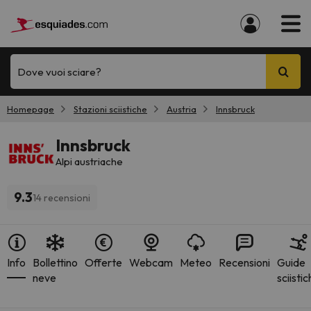
Dove vuoi sciare?
Homepage
Stazioni sciistiche
Austria
Innsbruck
Innsbruck
Alpi austriache
9.3
14 recensioni
Info
Bollettino
Offerte
Webcam
Meteo
Recensioni
Guide
neve
sciisti