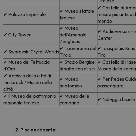
Tirolese
✔ Castello di Ambra
✔ Museo statale
✔ Palazzo Imperiale
museo più antico d
tirolese
mondo
✔ Museo
✔ Audioversum - 
✔ City Tower
dell'Arsenale
Center
Zeughaus
✔ Il panorama del
✔Taxispalais Kunst
✔ Swarovski Crytal Worlds
Tirolo
Tirol
✔ Museo del Tettuccio
✔ Stadio Bergisel
✔ Castello di Hase
d'Oro
di salto con gli sci
Museo della zecca 
✔ Archivio della città di
✔ Museo
✔ Per Pedes Guid
Innsbruck / Museo della
anatomico
passeggiate
città
✔ Il Museo del patrimonio
✔ Museo delle
✔ Noleggio bicicle
regionale tirolese
campane
2. Piscine coperte: