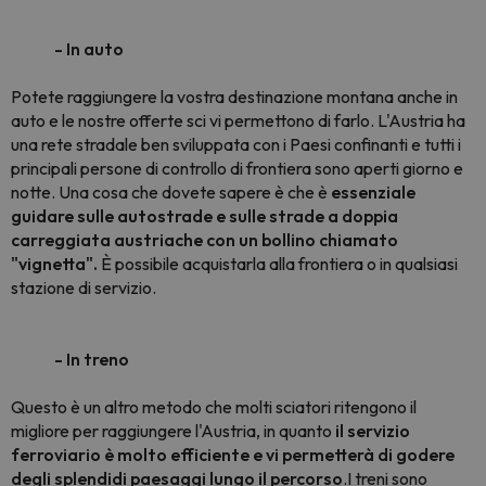
- In auto
Potete raggiungere la vostra destinazione montana anche in
auto e le nostre offerte sci vi permettono di farlo. L'Austria ha
una rete stradale ben sviluppata con i Paesi confinanti e tutti i
principali persone di controllo di frontiera sono aperti giorno e
notte. Una cosa che dovete sapere è che è
essenziale
guidare sulle autostrade e sulle strade a doppia
carreggiata austriache con un bollino chiamato
"vignetta".
È possibile acquistarla alla frontiera o in qualsiasi
stazione di servizio.
- In treno
Questo è un altro metodo che molti sciatori ritengono il
migliore per raggiungere l'Austria, in quanto
il servizio
ferroviario è molto efficiente e vi permetterà di godere
degli splendidi paesaggi lungo il percorso
.I treni sono