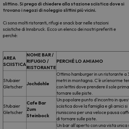
slittino. Si prega di chiedere alla stazione sciistica dove si
trovano i negozi di noleggio slittini più vicini.
Ci sono molti ristoranti, rifugi e snack bar nelle stazioni
sciistiche di Innsbruck. Ecco un elenco dei nostri preferiti e
perché:
NOME BAR /
AREA
RIFUGIO /
PERCHÉ LO AMIAMO
SCIISTICA
RISTORANTE
Ottimo hamburger in un ristorante a 
Stubaier
metri in montagna. C'è un'enorme te
Jochdohle
Gletscher
con lettini dove prendere il sole prima
tornare sulle piste.
Un popolare punto d'incontro in ques
Cafe Bar
Stubaier
sciistica dove la famiglia e gli amici si
Zum
Gletscher
riuniscono per una veloce pausa caff
Steinbock
di tornare sulle piste.
Un bar all'aperto con una vista unica 