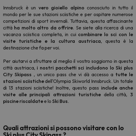
Innsbruck è un
vero gioiello alpino
conosciuto in tutto il
mondo per le sue stazioni sciistiche e per ospitare numerose
competizioni di sport invernali. Tuttavia, questa affascinante
città
ha molto altro da offrire
. Se siete alla ricerca di una
vacanza sciistica completa, in cui
combinare lo sci con le
visite turistiche e la cultura austriaca
, questa è la
destinazione che fa per voi.
Per aiutarvi a sfruttare al meglio il vostro soggiorno in questa
città austriaca,
i nostri
pacchetti
sci includono lo Ski plus
City Skipass
, un unico pass che vi dà accesso a
tutte le
stazioni sciistiche
dell'Olympia Skiworld Innsbruck. Un totale
di 13 stazioni sciistiche! Inoltre, questo pass
include anche
visite alle principali attrazioni turistiche
della città,
3
piscine riscaldate
e lo
Ski Bus
.
Quali attrazioni si possono visitare con lo
Ski plus City Skipass ?