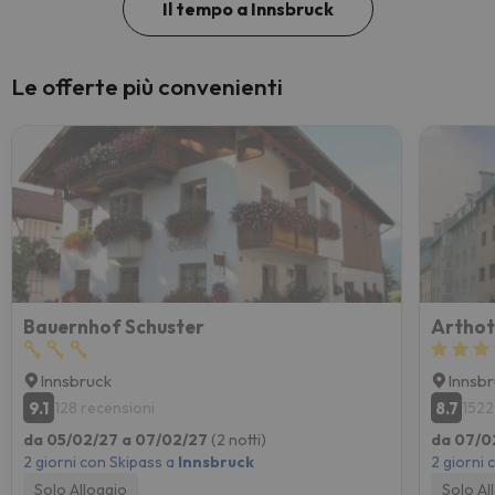
Il tempo a Innsbruck
Le offerte più convenienti
Bauernhof Schuster
Arthot
Innsbruck
Innsb
9.1
8.7
128 recensioni
1522
da 05/02/27 a 07/02/27
(2 notti)
da 07/0
2 giorni con Skipass a
Innsbruck
2 giorni 
Solo Alloggio
Solo Al