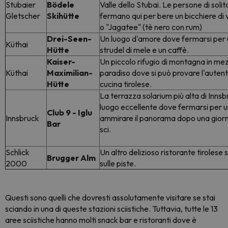
Stubaier
Bödele
Valle dello Stubai. Le persone di solito
Gletscher
Skihütte
fermano qui per bere un bicchiere di v
o "Jagatee" (tè nero con rum)
Drei-Seen-
Un luogo d'amore dove fermarsi per
Küthai
Hütte
strudel di mele e un caffè.
Kaiser-
Un piccolo rifugio di montagna in mez
Küthai
Maximilian-
paradiso dove si può provare l'autent
Hütte
cucina tirolese.
La terrazza solarium più alta di Innsb
luogo eccellente dove fermarsi per u
Club 9 - Iglu
Innsbruck
ammirare il panorama dopo una giorn
Bar
sci.
Schlick
Un altro delizioso ristorante tirolese 
Brugger Alm
2000
sulle piste.
Questi sono quelli che dovresti assolutamente visitare se stai
sciando in una di queste stazioni sciistiche. Tuttavia, tutte le 13
aree sciistiche hanno molti snack bar e ristoranti dove è