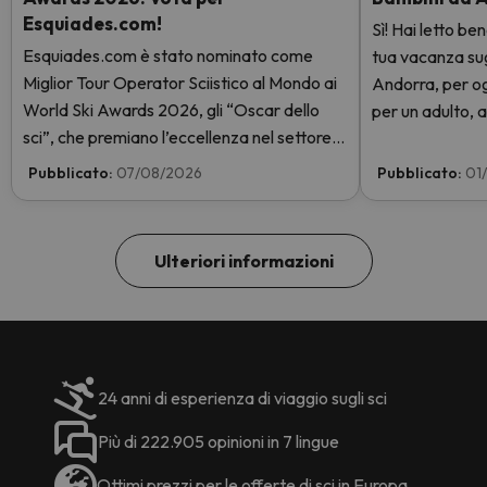
Esquiades.com!
Sì! Hai letto be
Esquiades.com è stato nominato come
tua vacanza sugli
Miglior Tour Operator Sciistico al Mondo ai
Andorra, per og
World Ski Awards 2026, gli “Oscar dello
per un adulto, a
sci”, che premiano l’eccellenza nel settore
giorni con skip
sciistico. Vota subito e aiutaci a arrivare in
GRATIS. Entra e
Pubblicato:
07/08/2026
Pubblicato:
01
cima!
Ulteriori informazioni
24 anni di esperienza di viaggio sugli sci
Più di 222.905 opinioni in 7 lingue
Ottimi prezzi per le offerte di sci in Europa