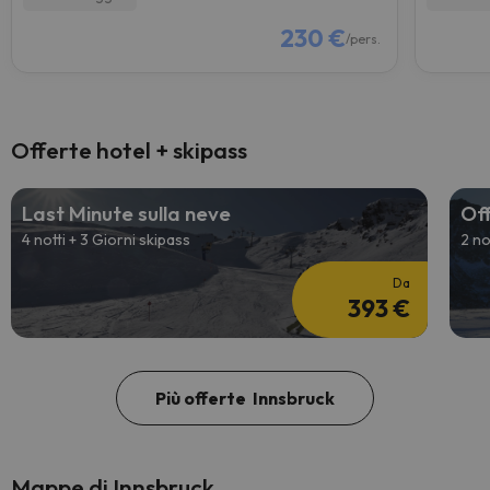
230 €
/pers.
Offerte hotel + skipass
Last Minute sulla neve
Off
4 notti + 3 Giorni skipass
2 no
Da
393 €
Più offerte Innsbruck
Mappe di Innsbruck