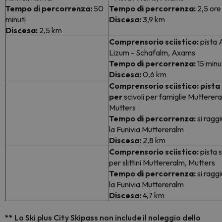
Tempo di percorrenza:
50
Tempo di percorrenza:
2,5 ore
minuti
Discesa:
3,9 km
Discesa:
2,5 km
Comprensorio sciistico:
pista
Lizum - Schafalm, Axams
Tempo di percorrenza:
15 minu
Discesa:
0,6 km
Comprensorio sciistico: pista
per
scivoli per famiglie Mutterera
Mutters
Tempo di percorrenza:
si ragg
la Funivia Muttereralm
Discesa:
2,8 km
Comprensorio sciistico:
pista 
per slittini Muttereralm, Mutters
Tempo di percorrenza:
si ragg
la Funivia Muttereralm
Discesa:
4,7 km
** Lo Ski plus City Skipass non include il noleggio dello