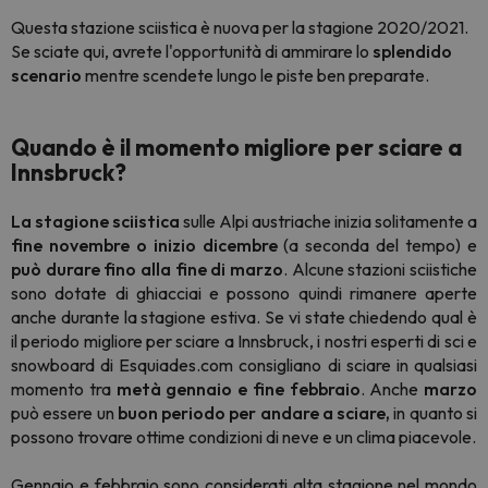
Questa stazione sciistica è nuova per la stagione 2020/2021.
Se sciate qui, avrete l'opportunità di ammirare lo
splendido
scenario
mentre scendete lungo le piste ben preparate.
Quando è il momento migliore per sciare a
Innsbruck?
La stagione sciistica
sulle Alpi austriache inizia solitamente a
fine novembre o inizio dicembre
(a seconda del tempo) e
può durare fino alla fine di marzo
. Alcune stazioni sciistiche
sono dotate di ghiacciai e possono quindi rimanere aperte
anche durante la stagione estiva. Se vi state chiedendo qual è
il periodo migliore per sciare a Innsbruck, i nostri esperti di sci e
snowboard di Esquiades.com consigliano di sciare in qualsiasi
momento tra
metà gennaio e fine febbraio
. Anche
marzo
può essere un
buon periodo per andare a sciare,
in quanto si
possono trovare ottime condizioni di neve e un clima piacevole.
Gennaio e febbraio sono considerati alta stagione nel mondo