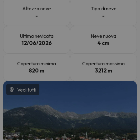
Altezza neve
Tipo di neve
-
-
Ultima nevicata
Neve nuova
12/06/2026
4 cm
Copertura minima
Copertura massima
820 m
3212 m
Vedi tutti