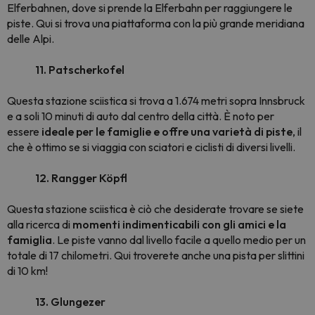
Elferbahnen, dove si prende la Elferbahn per raggiungere le
piste. Qui si trova una piattaforma con la più grande meridiana
delle Alpi.
11. Patscherkofel
Questa stazione sciistica si trova a 1.674 metri sopra Innsbruck
e a soli 10 minuti di auto dal centro della città. È noto per
essere
ideale per le famiglie e offre una varietà di piste
, il
che è ottimo se si viaggia con sciatori e
ciclisti
di diversi livelli.
12. Rangger Köpfl
Questa stazione sciistica è ciò che desiderate trovare se siete
alla ricerca di
momenti indimenticabili con gli amici e la
famiglia
. Le piste vanno dal livello facile a quello medio per un
totale di 17 chilometri. Qui troverete anche una pista per slittini
di 10 km!
13. Glungezer