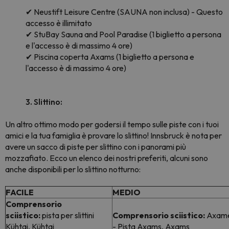
✔ Neustift Leisure Centre (SAUNA non inclusa) - Questo
accesso è illimitato
✔ StuBay Sauna and Pool Paradise (1 biglietto a persona
e l'accesso è di massimo 4 ore)
✔ Piscina coperta Axams (1 biglietto a persona e
l'accesso è di massimo 4 ore)
3. Slittino:
Un altro ottimo modo per godersi il tempo sulle piste con i tuoi
amici e la tua famiglia è provare lo slittino! Innsbruck è nota per
avere un sacco di piste per slittino con i panorami più
mozzafiato. Ecco un elenco dei nostri preferiti, alcuni sono
anche disponibili per lo slittino notturno:
FACILE
MEDIO
Comprensorio
sciistico:
pista per slittini
Comprensorio sciistico:
Axame
Kühtai, Kühtai
- Pista Axams, Axams