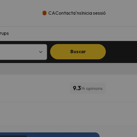
CA
Contacta'ns
Inicia sessió
rups
Buscar
9.3
14 opinions