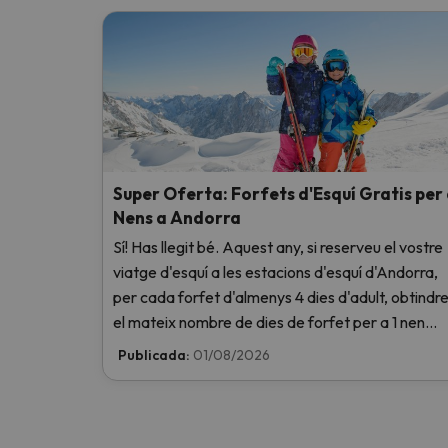
Super Oferta: Forfets d'Esquí Gratis per
Nens a Andorra
Sí! Has llegit bé. Aquest any, si reserveu el vostre
viatge d'esquí a les estacions d'esquí d'Andorra,
per cada forfet d'almenys 4 dies d'adult, obtindr
el mateix nombre de dies de forfet per a 1 nen
totalment GRATIS. Entra i informa't aquí.
Publicada:
01/08/2026