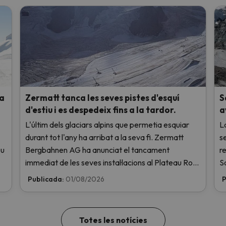
 a
Zermatt tanca les seves pistes d'esquí
S
d'estiu i es despedeix fins a la tardor.
a
L'últim dels glaciars alpins que permetia esquiar
L
durant tot l'any ha arribat a la seva fi. Zermatt
s
eu
Bergbahnen AG ha anunciat el tancament
re
immediat de les seves instal·lacions al Plateau Rosa
S
a causa de les altes temperatures, sense ni tan sols
de
Publicada:
01/08/2026
P
haver obert aquest cap de setmana.
t
Totes les notícies