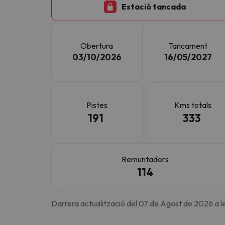
Estació tancada
Vaja! Sembla que el nostre cercador ha perdut 
Obertura
Tancament
03/10/2026
16/05/2027
Pistes
Kms totals
191
333
Remuntadors
114
Darrera actualització del 07 de Agost de 2026 a 