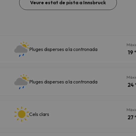
Veure estat de pista a Innsbruck
Màx
Pluges disperses a la contronada
19 
Màx
Pluges disperses a la contronada
24 
Màx
Cels clars
27 