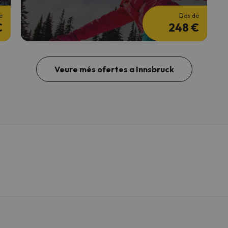
e
Des de
€
248 €
Veure més ofertes a Innsbruck