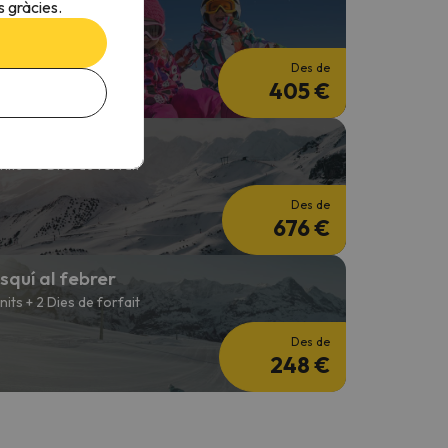
squí en Reis
 gràcies.
 nits + 3 Dies de forfait
Des de
405 €
etmana d'Esquí
 nits + 6 Dies de forfait
Des de
676 €
squí al febrer
 nits + 2 Dies de forfait
Des de
248 €