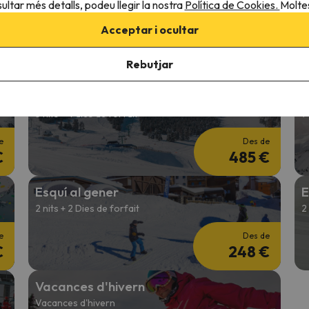
Esquí per Nadal
E
ultar més detalls, podeu llegir la nostra
Política de Cookies.
Moltes
4 nits + 3 Dies de forfet
4
Acceptar i ocultar
e
Des de
€
410 €
Rebutjar
Esquí Entre Setmana
S
5 nits + 4 dies de forfait
7
e
Des de
€
485 €
Esquí al gener
E
2 nits + 2 Dies de forfait
2
e
Des de
€
248 €
Vacances d'hivern
Vacances d'hivern