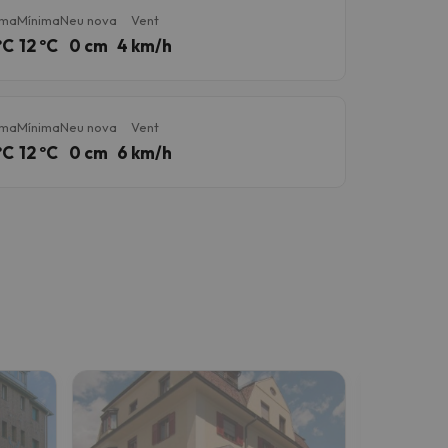
ima
Mínima
Neu nova
Vent
ºC
12 ºC
0 cm
4 km/h
ima
Mínima
Neu nova
Vent
ºC
12 ºC
0 cm
6 km/h