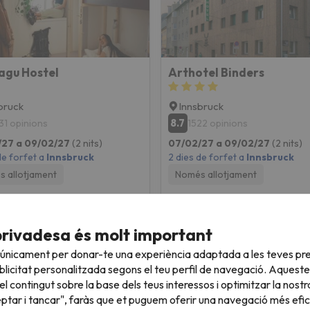
agu Hostel
Arthotel Binders
bruck
Innsbruck
8.7
31 opinions
1522 opinions
/27 a 09/02/27
(2 nits)
07/02/27 a 09/02/27
(2 nits)
de forfet a
Innsbruck
2 dies de forfet a
Innsbruck
 allotjament
Només allotjament
236 €
236 
/pers.
privadesa és molt important
 únicament per donar-te una experiència adaptada a les teves pre
licitat personalitzada segons el teu perfil de navegació. Aqueste
l contingut sobre la base dels teus interessos i optimitzar la nostr
eptar i tancar", faràs que et puguem oferir una navegació més eficie