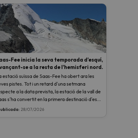
aas-Fee inicia la seva temporada d'esquí,
vançant-se a la resta de l'hemisferi nord.
a estació suïssa de Saas-Fee ha obert ara les
eves pistes. Tot i un retard d'una setmana
specte a la data prevista, la estació de la vall de
aas s'ha convertit en la primera destinació d'esquí
 l'hemisferi nord a donar el tret de sortida a la
ublicada:
28/07/2026
emporada 2026-2027.