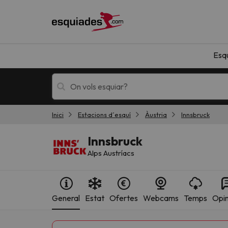
Esq
Inici
Estacions d´esquí
Àustria
Innsbruck
Esquí
Escapades
Innsbruck
Alps Austríacs
General
Estat
Ofertes
Webcams
Temps
Opin
!Vaja! No hem trobat resultats que coincideixi