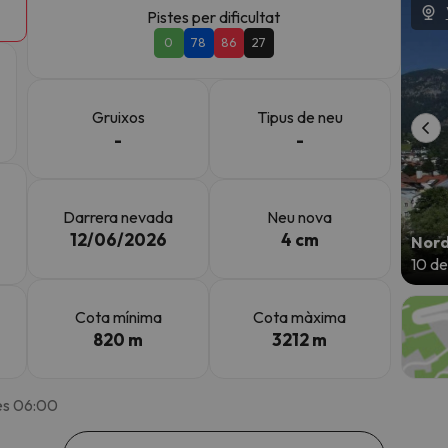
Pistes per dificultat
0
78
86
27
el nord. Quan trobi la seva brúixola torna.
Gruixos
Tipus de neu
-
-
Darrera nevada
Neu nova
12/06/2026
4 cm
Nord
10 de
Cota mínima
Cota màxima
820 m
3212 m
les 06:00