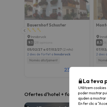
Bauernhof Schuster
Mont
Innsbruck
Inns
9.1
8.5
128 opinions
26
05/02/27 a 07/02/27
(2 nits)
07/02
2 dies de forfet a
Innsbruck
2 dies 
Només allotjament
Només
230 €
/pers.
La teva 
Utilitzem cookies
poder mostrar pub
Ofertes d'hotel + forfet
ajuden a mostrar e
En fer clic a "Acc