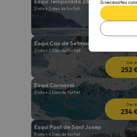
Esquí Temporada 26/27
Si necessiteu cons
2 nits + 2 dies de forfait
Des d
252 
Esquí Cap de Setmana
2 nits + 2 Dies de forfait
Des d
252 
Esquí Carnaval
2 nits + 2 Dies de forfait
Des d
234 
Esquí Pont de Sant Josep
5 nits + 4 Dies de forfait