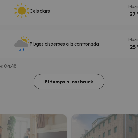
Màx
Cels clars
27 
Màx
Pluges disperses a la contronada
25 
es 04:48
El temps a Innsbruck