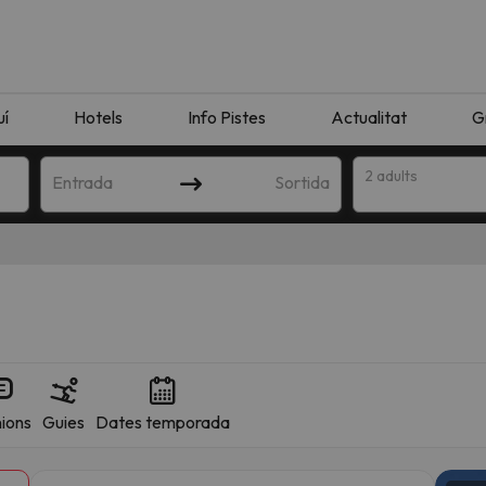
uí
Hotels
Info Pistes
Actualitat
G
2 adults
Entrada
Sortida
ions
Guies
Dates temporada
n amb la teva cerca. Intenteu modificar la destinació.