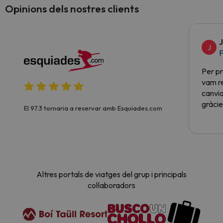
Opinions dels nostres clients
J
J
F
Per pr
vam re
canvia
gràcie
El 97.3 tornaria a reservar amb Esquiades.com
Altres portals de viatges del grup i principals
col·laboradors