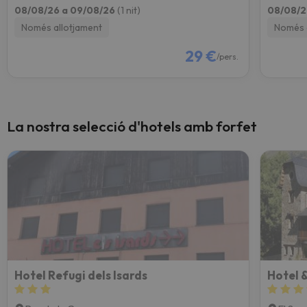
08/08/26 a 09/08/26
(1 nit)
08/08/2
Només allotjament
Només 
29 €
/pers.
La nostra selecció d'hotels amb forfet
Hotel Refugi dels Isards
Hotel &