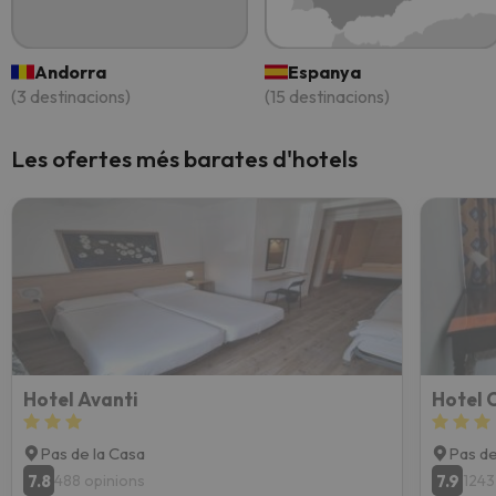
Andorra
Espanya
(3 destinacions)
(15 destinacions)
Les ofertes més barates d'hotels
Hotel Avanti
Hotel 
Pas de la Casa
Pas de
7.8
7.9
488 opinions
1243