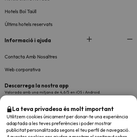
Hotels Boí Taüll
Últims hotels reservats
Informació i ajuda
Contacta Amb Nosaltres
Web corporativa
Descarrega la nostra app
Valorada amb una mitjana de 4,6/5 en iOS i Android.
La teva privadesa és molt important
Utilitzem cookies únicament per donar-te una experiència
adaptada a les teves preferències i poder mostrar
publicitat personalitzada segons el teu perfil de navegació.
Aquestes cookies ens ajuden a mostrar el contingut sobre