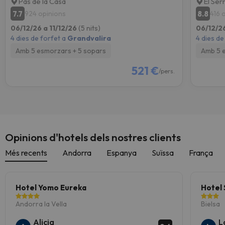
Pas de la Casa
El Ser
7.7
8.8
924 opinions
416 
06/12/26 a 11/12/26
(5 nits)
06/12/26
4 dies de forfet a
Grandvalira
4 dies de
Amb 5 esmorzars + 5 sopars
Amb 5 
521 €
/pers.
Opinions d'hotels dels nostres clients
Més recents
Andorra
Espanya
Suïssa
França
Hotel Yomo Eureka
Hotel 
Andorra la Vella
Bielsa
Alicia
L