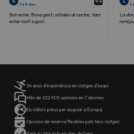
A
L
9.4
Fa 8 dies
Fa
Bon estar, Bona gent i sitúales al centre. Vam
La ubic
estar molt a gust.
neteja,
24 anys d'experiència en viatges d'esquí
Més de 222.905 opinions en 7 idiomes
Els millors preus per esquiar a Europa
Opcions de reserva flexibles pels teus viatges
Amb tu 24 h tots els dies de l'any