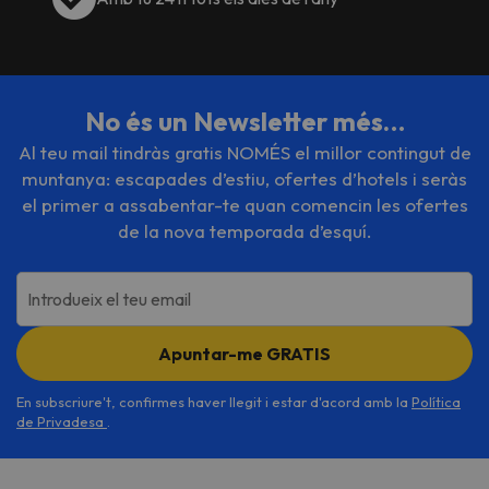
No és un Newsletter més…
Al teu mail tindràs gratis NOMÉS el millor contingut de
muntanya: escapades d’estiu, ofertes d’hotels i seràs
el primer a assabentar-te quan comencin les ofertes
de la nova temporada d’esquí.
Introdueix el teu email
Apuntar-me GRATIS
En subscriure't, confirmes haver llegit i estar d'acord amb la
Política
de Privadesa
.