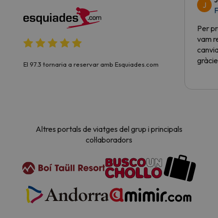
J
F
Per pr
vam re
canvia
gràcie
El 97.3 tornaria a reservar amb Esquiades.com
Altres portals de viatges del grup i principals
col·laboradors