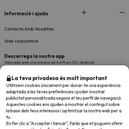
Informació i ajuda
Contacta Amb Nosaltres
Web corporativa
Descarrega la nostra app
Valorada amb una mitjana de 4,6/5 en iOS i Android.
La teva privadesa és molt important
Utilitzem cookies únicament per donar-te una experiència
adaptada a les teves preferències i poder mostrar
publicitat personalitzada segons el teu perfil de navegació.
Aquestes cookies ens ajuden a mostrar el contingut sobre
la base dels teus interessos i optimitzar la nostra web per a
tu.
En fer clic a "Acceptar i tancar", faràs que et puguem oferir
Acceptem