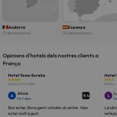
Andorra
Espanya
(3 destinacions)
(15 destinacions)
Opinions d'hotels dels nostres clients a
França
Hotel Yomo Eureka
Hotel 
Andorra la Vella
Bielsa
Alicia
L
A
L
9.4
Fa 7 dies
Fa
Bon estar, Bona gent i sitúales al centre. Vam
La ubic
estar molt a gust.
neteja,