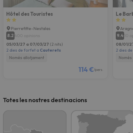
Hôtel des Touristes
Le Bar
Pierrefitte-Nestalas
Aragn
8.2
9.4
400 opinions
10 o
05/03/27 a 07/03/27
(2 nits)
08/01/2
2 dies de forfet a
Cauterets
2 dies de
Només allotjament
Només 
114 €
/pers.
Totes les nostres destinacions