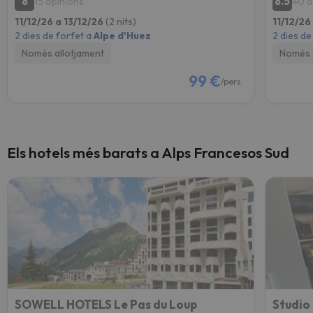
8
8.5
15 opinions
40 o
11/12/26 a 13/12/26
(2 nits)
11/12/26
2 dies de forfet a
Alpe d'Huez
2 dies de
Només allotjament
Només 
99 €
/pers.
Els hotels més barats a Alps Francesos Sud
SOWELL HOTELS Le Pas du Loup
Studio