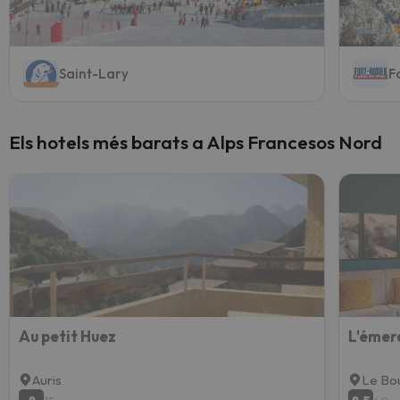
Saint-Lary
F
Els hotels més barats a Alps Francesos Nord
Au petit Huez
L'émer
Auris
Le Bo