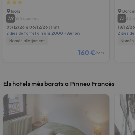
Isola
Barce
7.9
7.1
486 opinions
30 o
05/12/26 a 06/12/26
(1 nit)
18/12/2
2 dies de forfet a
Isola 2000 + Auron
2 dies de
Només allotjament
Només 
160 €
/pers.
Els hotels més barats a Pirineu Francès